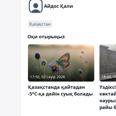
Айдос Қали
Қазақстан
Оқи отырыңыз
17:50, 02 сәуір 2026
18:20, 
Қазақстанда қайтадан
Үздікс
-5°C-қа дейін суық болады
көктай
наурыз
райы 