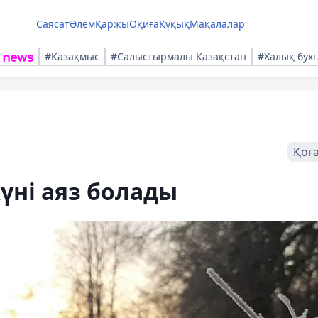
Саясат
Әлем
Қаржы
Оқиға
Құқық
Мақалалар
#Қазақмыс
#Салыстырмалы Қазақстан
#Халық бухг
Қоғ
үні аяз болады