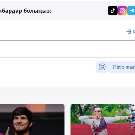
абардар болыңыз:
Пікір жаз