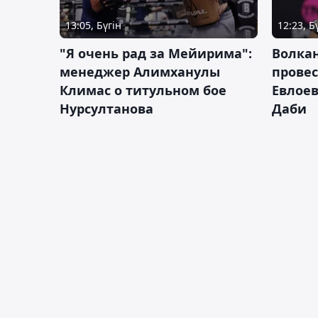
13:05, Бүгін
12:23, Б
"Я очень рад за Мейирима":
Волка
менеджер Алимханулы
провес
Климас о титульном бое
Евлоев
Нурсултанова
Даби