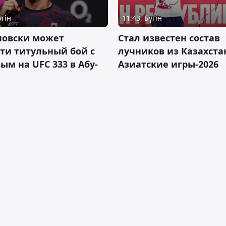
үгін
11:43, Бүгін
новски может
Стал известен состав
ти титульный бой с
лучников из Казахста
ым на UFC 333 в Абу-
Азиатские игры-2026