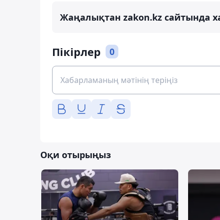
Жаңалықтан zakon.kz сайтында х
Пікірлер
0
Оқи отырыңыз