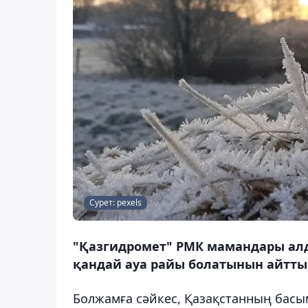
Сурет: pexels
"Қазгидромет" РМК мамандары алд
қандай ауа райы болатынын айтты,
Болжамға сәйкес, Қазақстанның басым