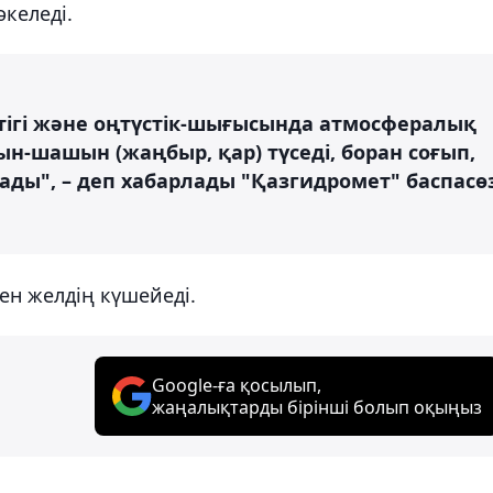
келеді.
үстігі және оңтүстік-шығысында атмосфералық
н-шашын (жаңбыр, қар) түседі, боран соғып,
ады", – деп хабарлады "Қазгидромет" баспасө
ен желдің күшейеді.
Google-ға қосылып,
жаңалықтарды бірінші болып оқыңыз