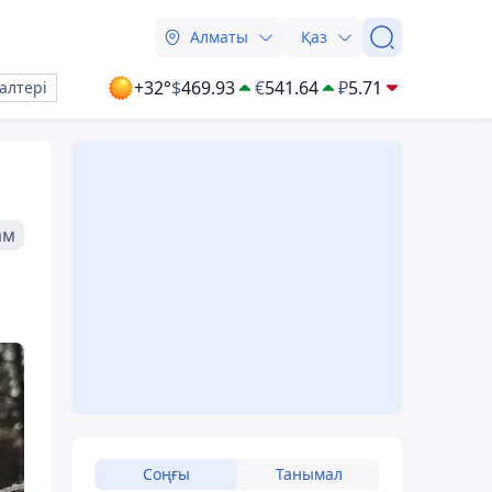
Алматы
Қаз
+32°
$
469.93
€
541.64
₽
5.71
алтері
ам
Соңғы
Танымал