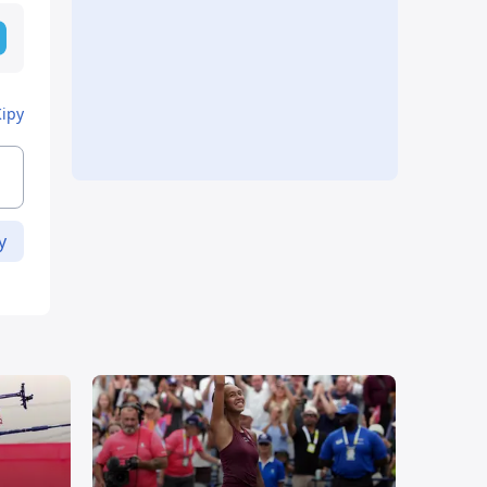
Кіру
у