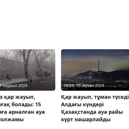
14 наурыз 2024
16:34, 15 ақпан 2024
із қар жауып,
Қар жауып, тұман түседі
ғақ болады: 15
Алдағы күндері
ға арналған ауа
Қазақстанда ауа райы
болжамы
күрт нашарлайды