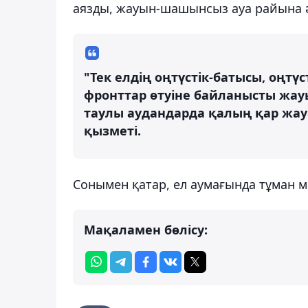
аязды, жауын-шашынсыз ауа райына ә
"Тек елдің оңтүстік-батысы, оңт
фронттар өтуіне байланысты жауы
таулы аудандарда қалың қар жау
қызметі.
Сонымен қатар, ел аумағында тұман м
Мақаламен бөлісу: