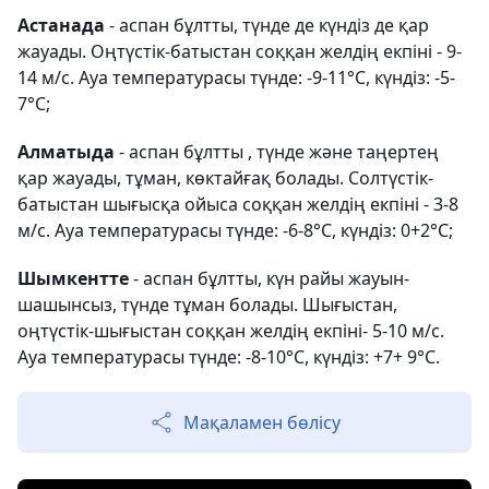
Астанада
- аспан бұлтты, түнде де күндіз де қар
жауады. Оңтүстік-батыстан соққан желдің екпіні - 9-
14 м/с. Ауа температурасы түнде: -9-11°С, күндіз: -5-
7°С;
Алматыда
- аспан бұлтты , түнде және таңертең
қар жауады, тұман, көктайғақ болады. Солтүстік-
батыстан шығысқа ойыса соққан желдің екпіні - 3-8
м/с. Ауа температурасы түнде: -6-8°С, күндіз: 0+2°С;
Шымкентте
- аспан бұлтты, күн райы жауын-
шашынсыз, түнде тұман болады. Шығыстан,
оңтүстік-шығыстан соққан желдің екпіні- 5-10 м/с.
Ауа температурасы түнде: -8-10°С, күндіз: +7+ 9°С.
Мақаламен бөлісу