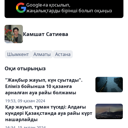
Google-ға қосылып,
жаңалықтарды бірінші болып оқыңыз
Камшат Сатиева
Шымкент
Алматы
Астана
Оқи отырыңыз
"Жаңбыр жауып, күн суытады".
Еліміз бойынша 10 қазанға
арналған ауа райы болжамы
19:53, 09 қазан 2024
Қар жауып, тұман түседі: Алдағы
күндері Қазақстанда ауа райы күрт
нашарлайды
16:34, 15 ақпан 2024