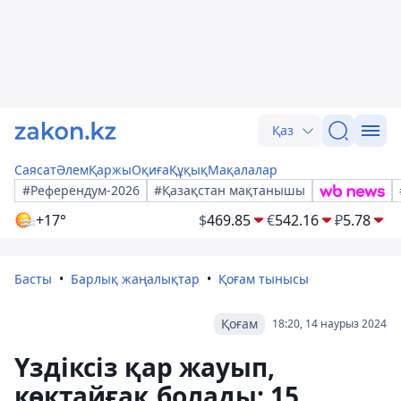
Қаз
Саясат
Әлем
Қаржы
Оқиға
Құқық
Мақалалар
#Референдум-2026
#Қазақстан мақтанышы
+17°
$
469.85
€
542.16
₽
5.78
Басты
Барлық жаңалықтар
Қоғам тынысы
Қоғам
18:20, 14 наурыз 2024
Үздіксіз қар жауып,
көктайғақ болады: 15