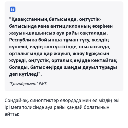
"Қазақстанның батысында, оңтүстік-
батысында ғана антициклонның әсерінен
жауын-шашынсыз ауа райы сақталады.
Республика бойынша тұман түсу, желдің
күшеюі, елдің солтүстігінде, шығысында,
орталығында қар жауып, жаяу бұрқасын
жүреді, оңтүстік, орталық өңірде көктайғақ
болады, батыс өңірде шаңды дауыл тұрады
деп күтіледі".
"Қазгидромет" РМК
Сондай-ақ, синоптиктер елордада мен еліміздің екі
ірі мегаполисінде ауа райы қандай болатынын
айтты: