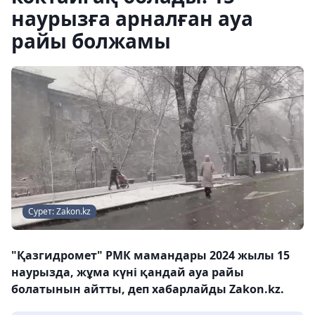
наурызға арналған ауа
райы болжамы
Сурет: Zakon.kz
"Қазгидромет" РМК мамандары 2024 жылы 15
наурызда, жұма күні қандай ауа райы
болатынын айтты, деп хабарлайды Zakon.kz.