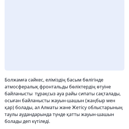
Болжамға сәйкес, еліміздің басым бөлігінде
атмосфералық фронтальды бөліктердің өтуіне
байланысты тұрақсыз ауа райы сипаты сақталады,
осыған байланысты жауын-шашын (жаңбыр мен
қар) болады, ал Алматы және Жетісу облыстарының
таулы аудандарында түнде қатты жауын-шашын
болады деп күтіледі.