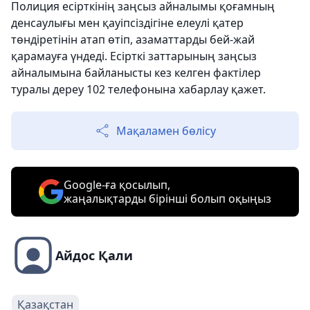
Полиция есірткінің заңсыз айналымы қоғамның
денсаулығы мен қауіпсіздігіне елеулі қатер
төндіретінін атап өтіп, азаматтарды бей-жай
қарамауға үндеді. Есірткі заттарының заңсыз
айналымына байланысты кез келген фактілер
туралы дереу 102 телефонына хабарлау қажет.
Мақаламен бөлісу
Google-ға қосылып,
жаңалықтарды бірінші болып оқыңыз
Айдос Қали
Қазақстан