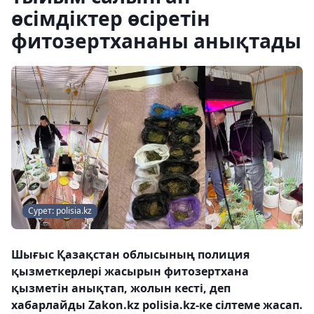
өсімдіктер өсіретін
фитозертхананы анықтады
Сурет: polisia.kz
Шығыс Қазақстан облысының полиция
қызметкерлері жасырын фитозертхана
қызметін анықтап, жолын кесті, деп
хабарлайды Zakon.kz polisia.kz-ке сілтеме жасап.