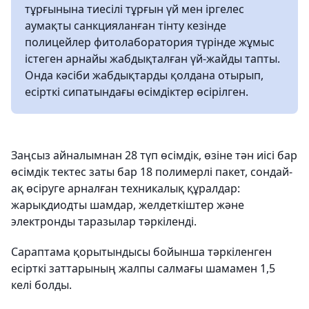
тұрғынына тиесілі тұрғын үй мен іргелес
аумақты санкцияланған тінту кезінде
полицейлер фитолаборатория түрінде жұмыс
істеген арнайы жабдықталған үй-жайды тапты.
Онда кәсіби жабдықтарды қолдана отырып,
есірткі сипатындағы өсімдіктер өсірілген.
Заңсыз айналымнан 28 түп өсімдік, өзіне тән иісі бар
өсімдік тектес заты бар 18 полимерлі пакет, сондай-
ақ өсіруге арналған техникалық құралдар:
жарықдиодты шамдар, желдеткіштер және
электронды таразылар тәркіленді.
Сараптама қорытындысы бойынша тәркіленген
есірткі заттарының жалпы салмағы шамамен 1,5
келі болды.