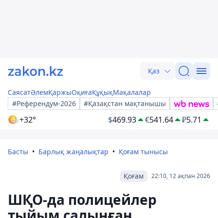
Қаз
Саясат
Әлем
Қаржы
Оқиға
Құқық
Мақалалар
#Референдум-2026
#Қазақстан мақтанышы
+32°
$
469.93
€
541.64
₽
5.71
Басты
Барлық жаңалықтар
Қоғам тынысы
Қоғам
22:10, 12 ақпан 2026
ШҚО-да полицейлер
тыйым салынған