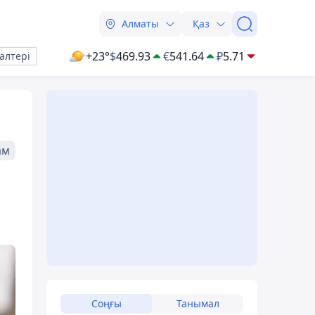
Алматы
Қаз
+23°
$
469.93
€
541.64
₽
5.71
алтері
ам
Соңғы
Танымал