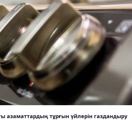
ғы азаматтардың тұрғын үйлерін газдандыру