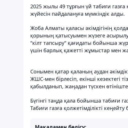
2025 жылы 49 тұрғын үй табиғи газға 
жүйесін пайдалануға мүмкіндік алды.
Жоба Алматы қаласы әкімдігінің қол
қорының қатысуымен жүзеге асырылуд
"кілт тапсыру" қағидаты бойынша жүрг
үшін барлық қажетті жұмыстар мен жа
Сонымен қатар қаланың аудан әкімдік
ЖШС-мен бірлесіп, екінші кезектегі т
қабылданып, жаңадан түскен өтініште
Бүгінгі таңда қала бойынша табиғи га
Табиғи газға қолжетімділікті кеңейт
Мақаламен бөлісу: