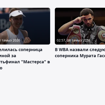
08 тамыз 2026
02:57, 08 тамыз 2026
елилась соперница
В WBA назвали следу
иной за
соперника Мурата Гас
тьфинал "Мастерса" в
о