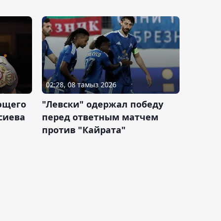
02:28, 08 тамыз 2026
ющего
"Левски" одержал победу
сиева
перед ответным матчем
против "Кайрата"