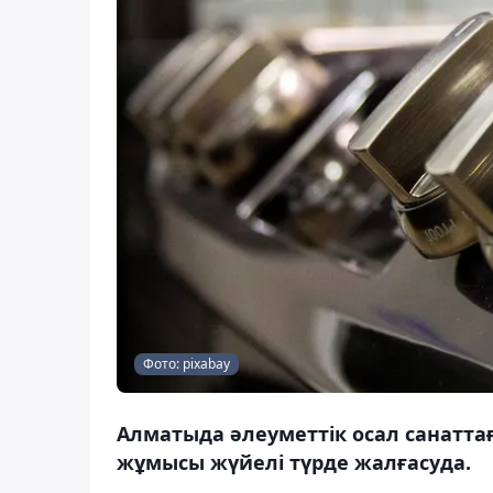
Фото: pixabay
Алматыда әлеуметтік осал санатта
жұмысы жүйелі түрде жалғасуда.