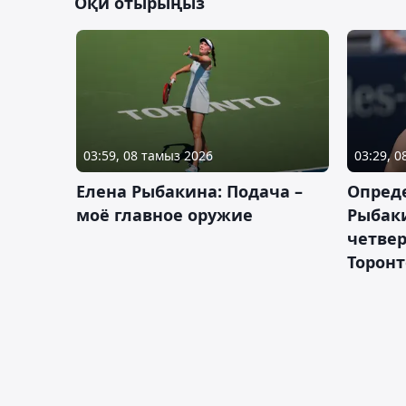
Оқи отырыңыз
03:59, 08 тамыз 2026
03:29, 
Елена Рыбакина: Подача –
Опред
моё главное оружие
Рыбак
четвер
Торонт