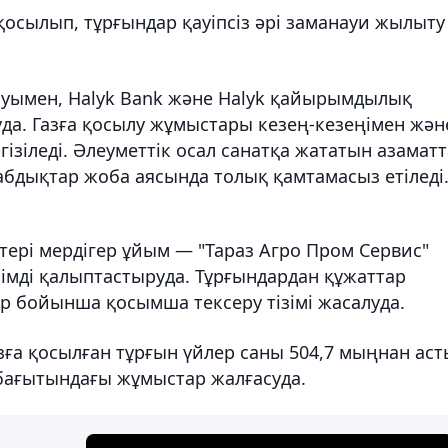
қосылып, тұрғындар қауіпсіз әрі заманауи жылыту
дауымен, Halyk Bank және Halyk қайырымдылық
а. Газға қосылу жұмыстары кезең-кезеңімен жән
ізіледі. Әлеуметтік осал санатқа жататын азамат
бдықтар жоба аясында толық қамтамасыз етіледі
тері мердігер ұйым — "Тараз Агро Пром Сервис"
ізімді қалыптастыруда. Тұрғындардан құжаттар
р бойынша қосымша тексеру тізімі жасалуда.
зға қосылған тұрғын үйлер саны 504,7 мыңнан аст
у бағытындағы жұмыстар жалғасуда.