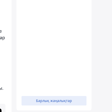
е
тар
.
ы.
Барлық жаңалықтар