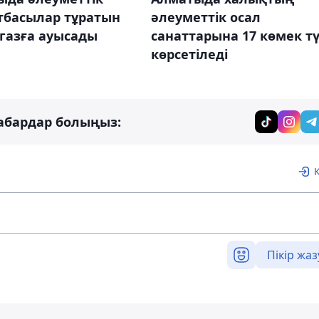
тбасылар тұратын
әлеуметтік осал
 газға ауысады
санаттарына 17 көмек тү
көрсетіледі
абардар болыңыз:
Пікір жаз