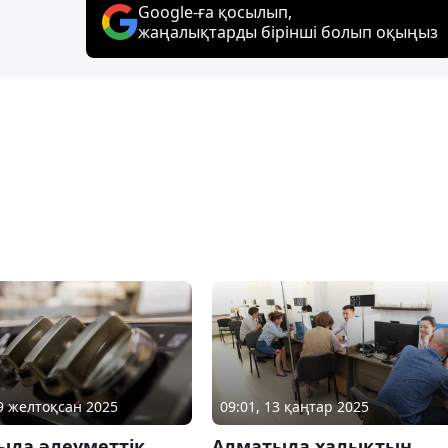
Google-ға қосылып,
жаңалықтарды бірінші болып оқыңыз
09 желтоқсан 2025
09:01, 13 қаңтар 2025
ыда әлеуметтік
Алматыда халықтың