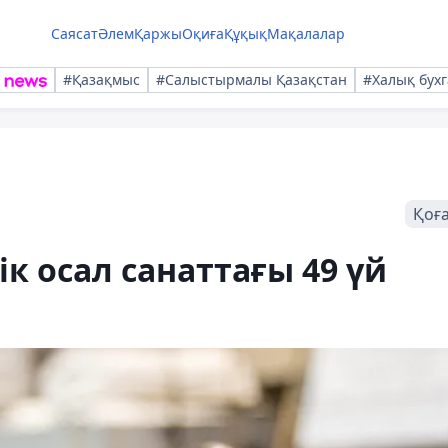
Саясат
Әлем
Қаржы
Оқиға
Құқық
Мақалалар
#Қазақмыс
#Салыстырмалы Қазақстан
#Халық бухг
Қоғ
к осал санаттағы 49 үй