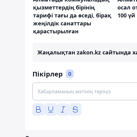
қызметтердің бірінің
осал о
тарифі тағы да өседі, бірақ
100 үй
жеңілдік санаттары
қарастырылған
Жаңалықтан zakon.kz сайтында х
Пікірлер
0