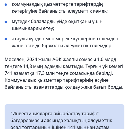
коммуналдық қызметтерге тарифтердің
көтерілуіне байланысты әлеуметтік көмек;
мүгедек балаларды үйде оқытқаны үшін
шығындарды өтеу;
атаулы күндер мен мереке күндеріне төлемдер
және өзге де біржолғы әлеуметтік төлемдер.
Мәселен, 2024 жылы АӘК жалпы сомасы 1,6 млрд
теңгеге 14,8 мың адамды қамтыды. Тұрғын үй көмегі
741 азаматқа 17,3 млн теңге сомасында берілді.
Коммуналдық қызметтер тарифтерінің өсуіне
байланысты азаматтарды қолдау жеке бағыт болды.
"Инвестицияларға айырбастау тарифі"
бағдарламасы аясында халықтың әлеуметтік
осал топтарының ішінен 141 мыңнан астам