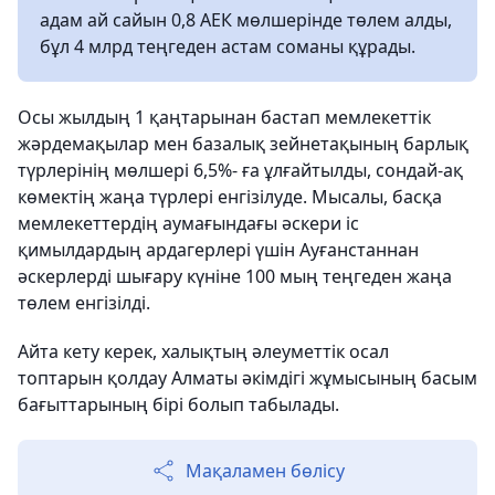
адам ай сайын 0,8 АЕК мөлшерінде төлем алды,
бұл 4 млрд теңгеден астам соманы құрады.
Осы жылдың 1 қаңтарынан бастап мемлекеттік
жәрдемақылар мен базалық зейнетақының барлық
түрлерінің мөлшері 6,5%- ға ұлғайтылды, сондай-ақ
көмектің жаңа түрлері енгізілуде. Мысалы, басқа
мемлекеттердің аумағындағы әскери іс
қимылдардың ардагерлері үшін Ауғанстаннан
әскерлерді шығару күніне 100 мың теңгеден жаңа
төлем енгізілді.
Айта кету керек, халықтың әлеуметтік осал
топтарын қолдау Алматы әкімдігі жұмысының басым
бағыттарының бірі болып табылады.
Мақаламен бөлісу