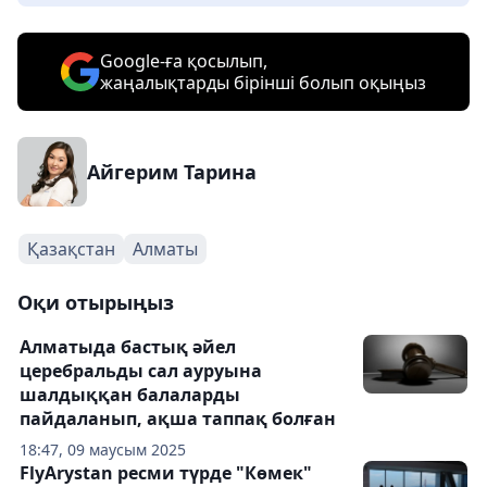
Google-ға қосылып,
жаңалықтарды бірінші болып оқыңыз
Айгерим Тарина
Қазақстан
Алматы
Оқи отырыңыз
Алматыда бастық әйел
церебральды сал ауруына
шалдыққан балаларды
пайдаланып, ақша таппақ болған
18:47, 09 маусым 2025
FlyArystan ресми түрде "Көмек"