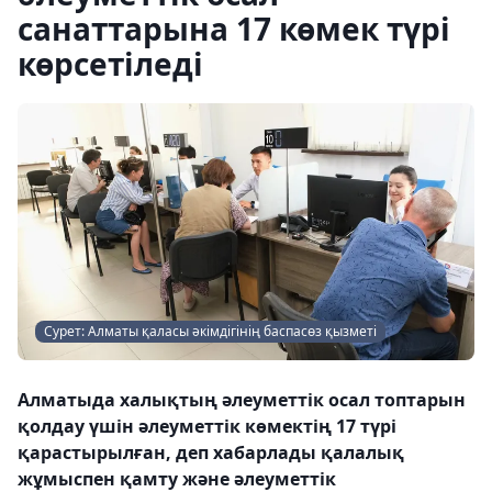
санаттарына 17 көмек түрі
көрсетіледі
Сурет: Алматы қаласы әкімдігінің баспасөз қызметі
Алматыда халықтың әлеуметтік осал топтарын
қолдау үшін әлеуметтік көмектің 17 түрі
қарастырылған, деп хабарлады қалалық
жұмыспен қамту және әлеуметтік