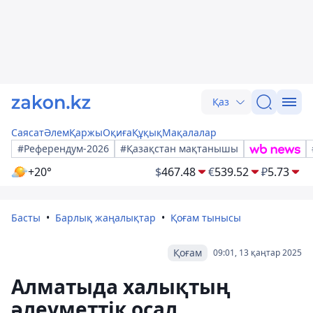
Қаз
Саясат
Әлем
Қаржы
Оқиға
Құқық
Мақалалар
#Референдум-2026
#Қазақстан мақтанышы
+20°
$
467.48
€
539.52
₽
5.73
Басты
Барлық жаңалықтар
Қоғам тынысы
Қоғам
09:01, 13 қаңтар 2025
Алматыда халықтың
әлеуметтік осал