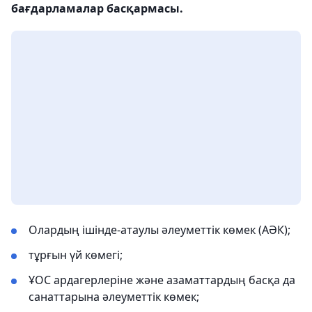
бағдарламалар басқармасы.
Олардың ішінде-атаулы әлеуметтік көмек (АӘК);
тұрғын үй көмегі;
ҰОС ардагерлеріне және азаматтардың басқа да
санаттарына әлеуметтік көмек;