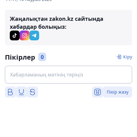
Жаңалықтан zakon.kz сайтында
хабардар болыңыз:
Пікірлер
0
Кіру
Пікір жазу