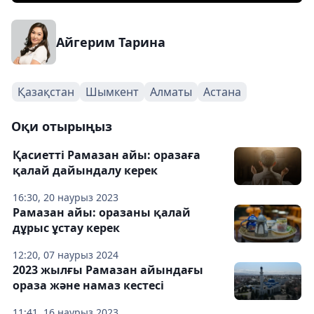
Айгерим Тарина
Қазақстан
Шымкент
Алматы
Астана
Оқи отырыңыз
Қасиетті Рамазан айы: оразаға
қалай дайындалу керек
16:30, 20 наурыз 2023
Рамазан айы: оразаны қалай
дұрыс ұстау керек
12:20, 07 наурыз 2024
2023 жылғы Рамазан айындағы
ораза және намаз кестесі
11:41, 16 наурыз 2023