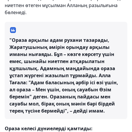
ниетпен өтеген мұсылман Алланың разылығына
бөленеді.
"Ораза арқылы адам рухани тазарады,
Жаратушының әмірін орындау арқылы
иманы нығаяды. Бұл – көзге көрсету үшін
емес, шынайы ниетпен атқарылатын
құлшылық. Адамның маңдайында ораза
ұстап жүргені жазылып тұрмайды. Алла
Тағала: "Адам баласының әрбір ісі өзі үшін,
ал ораза – Мен үшін, оның сауабын Өзім
беремін" деген. Оразаның пайдасы мен
сауабы мол, бірақ оның мәнін бәрі бірдей
терең түсіне бермейді", – дейді имам.
Ораза келесі дүниелерді қамтиды: