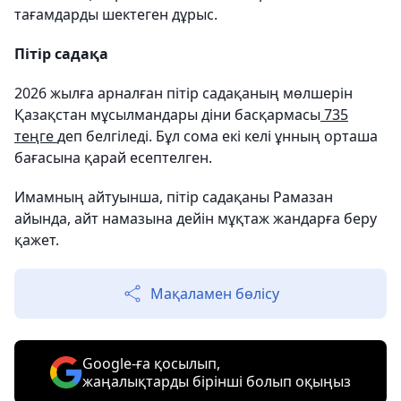
тағамдарды шектеген дұрыс.
Пітір садақа
2026 жылға арналған пітір садақаның мөлшерін
Қазақстан мұсылмандары діни басқармасы
735
теңге
деп белгіледі. Бұл сома екі келі ұнның орташа
бағасына қарай есептелген.
Имамның айтуынша, пітір садақаны Рамазан
айында, айт намазына дейін мұқтаж жандарға беру
қажет.
Мақаламен бөлісу
Google-ға қосылып,
жаңалықтарды бірінші болып оқыңыз