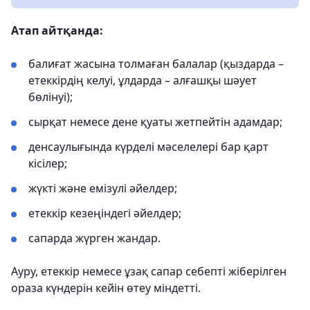
Атап айтқанда:
балиғат жасына толмаған балалар (қыздарда –
етеккірдің келуі, ұлдарда – алғашқы шәует
бөлінуі);
сырқат немесе дене қуаты жетпейтін адамдар;
денсаулығында күрделі мәселелері бар қарт
кісілер;
жүкті және емізулі әйелдер;
етеккір кезеңіндегі әйелдер;
сапарда жүрген жандар.
Ауру, етеккір немесе ұзақ сапар себепті жіберілген
ораза күндерін кейін өтеу міндетті.