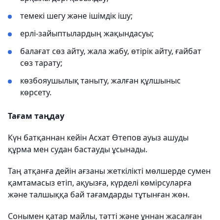
темекі шегу және ішімдік ішу;
ерлі-зайыптылардың жақындасуы;
балағат сөз айту, жала жабу, өтірік айту, ғайбат
сөз тарату;
көзбояушылық таныту, жалған құлшыныс
көрсету.
Тағам таңдау
Күн батқаннан кейін Асхат Өтепов ауыз ашуды
құрма мен судан бастауды ұсынады.
Таң атқанға дейін ағзаны жеткілікті мөлшерде сумен
қамтамасыз етіп, ақуызға, күрделі көмірсуларға
және талшыққа бай тағамдарды тұтынған жөн.
Сонымен қатар майлы, тәтті және ұннан жасалған