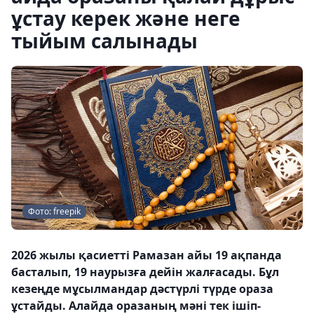
ұстау керек және неге
тыйым салынады
Фото: freepik
2026 жылы қасиетті Рамазан айы 19 ақпанда
басталып, 19 наурызға дейін жалғасады. Бұл
кезеңде мұсылмандар дәстүрлі түрде ораза
ұстайды. Алайда оразаның мәні тек ішіп-