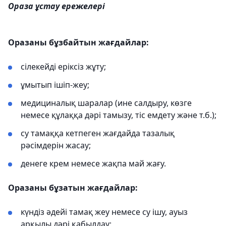
Ораза ұстау ережелері
Оразаны бұзбайтын жағдайлар:
сілекейді еріксіз жұту;
ұмытып ішіп-жеу;
медициналық шаралар (ине салдыру, көзге
немесе құлаққа дәрі тамызу, тіс емдету және т.б.);
су тамаққа кетпеген жағдайда тазалық
рәсімдерін жасау;
денеге крем немесе жақпа май жағу.
Оразаны бұзатын жағдайлар:
күндіз әдейі тамақ жеу немесе су ішу, ауыз
арқылы дәрі қабылдау;