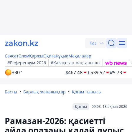
Қаз
Саясат
Әлем
Қаржы
Оқиға
Құқық
Мақалалар
#Референдум-2026
#Қазақстан мақтанышы
+30°
$
467.48
€
539.52
₽
5.73
Басты
Барлық жаңалықтар
Қоғам тынысы
Қоғам
09:03, 18 ақпан 2026
Рамазан-2026: қасиетті
айда оразаны қалай дұрыс