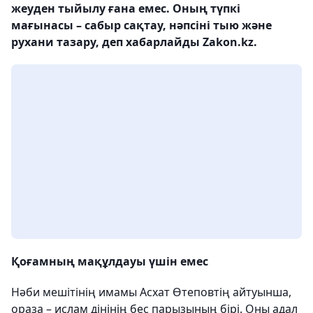
жеуден тыйылу ғана емес. Оның түпкі
мағынасы – сабыр сақтау, нәпсіні тыю және
рухани тазару, деп хабарлайды Zakon.kz.
Қоғамның мақұлдауы үшін емес
Нәби мешітінің имамы Асхат Өтеповтің айтуынша,
ораза – ислам дінінің бес парызының бірі. Оны адал