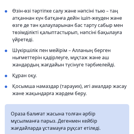
Өзін-өзі тәртіпке салу және нәпсіні тыю – таң
атқаннан күн батқанға дейін ішіп-жеуден және
өзге де тән қалауларынан бас тарту сабыр мен
төзімділікті қалыптастырып, нәпсіні бақылауға
үйретеді.
Шүкіршілік пен мейірім – Алланың берген
нығметтерін қадірлеуге, мұқтаж және аш
жандардың жағдайын түсінуге тәрбиелейді.
Құран оқу.
Қосымша намаздар (тарауих), игі амалдар жасау
және жақындарға жәрдем беру.
Ораза балиғат жасына толған әрбір
мұсылманға парыз. Дегенмен кейбір
жағдайларда ұстамауға рұқсат етіледі.