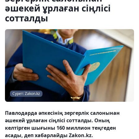
әшекей ұрлаған сіңлісі
сотталды
Сурет: Zakon.kz
Павлодарда әпкесінің зергерлік салонынан
әшекей ұрлаған сіңлісі сотталды. Оның
келтірген шығыны 160 миллион теңгеден
асады, деп хабарлайды Zakon.kz.