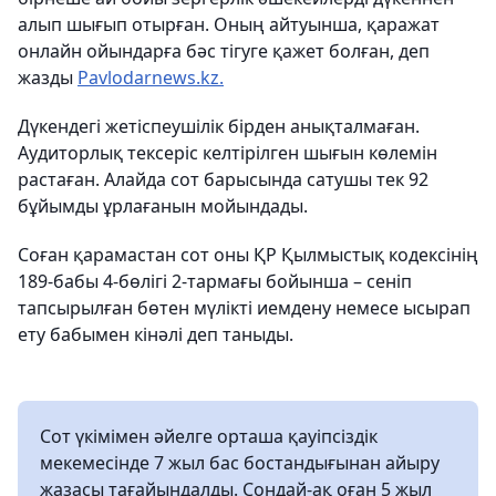
алып шығып отырған. Оның айтуынша, қаражат
онлайн ойындарға бәс тігуге қажет болған, деп
жазды
Pavlodarnews.kz.
Дүкендегі жетіспеушілік бірден анықталмаған.
Аудиторлық тексеріс келтірілген шығын көлемін
растаған. Алайда сот барысында сатушы тек 92
бұйымды ұрлағанын мойындады.
Соған қарамастан сот оны ҚР Қылмыстық кодексінің
189-бабы 4-бөлігі 2-тармағы бойынша – сеніп
тапсырылған бөтен мүлікті иемдену немесе ысырап
ету бабымен кінәлі деп таныды.
Сот үкімімен әйелге орташа қауіпсіздік
мекемесінде 7 жыл бас бостандығынан айыру
жазасы тағайындалды. Сондай-ақ оған 5 жыл