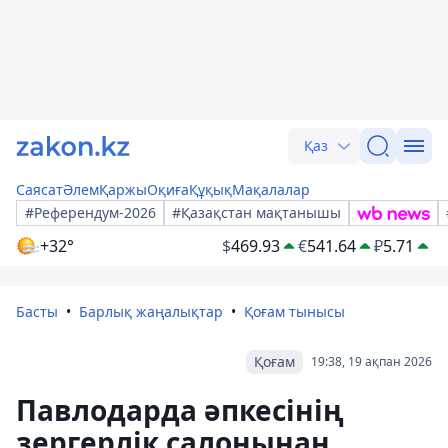
Қаз
Саясат
Әлем
Қаржы
Оқиға
Құқық
Мақалалар
#Референдум-2026
#Қазақстан мақтанышы
+32°
$
469.93
€
541.64
₽
5.71
Басты
Барлық жаңалықтар
Қоғам тынысы
Қоғам
19:38, 19 ақпан 2026
Павлодарда әпкесінің
зергерлік салонынан