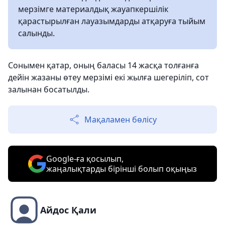
мерзімге материалдық жауапкершілік
қарастырылған лауазымдарды атқаруға тыйым
салынды.
Сонымен қатар, оның баласы 14 жасқа толғанға
дейін жазаны өтеу мерзімі екі жылға шегеріліп, сот
залынан босатылды.
Мақаламен бөлісу
Google-ға қосылып,
жаңалықтарды бірінші болып оқыңыз
Айдос Қали