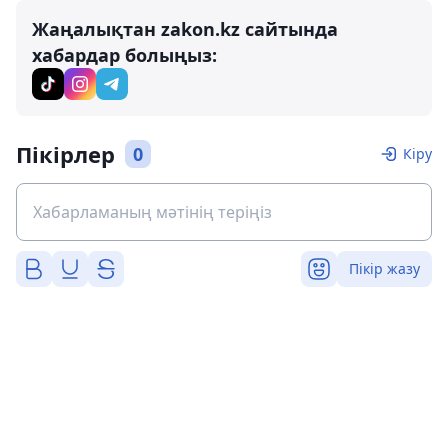
Жаңалықтан zakon.kz сайтында
хабардар болыңыз:
Пікірлер
0
Кіру
Пікір жазу