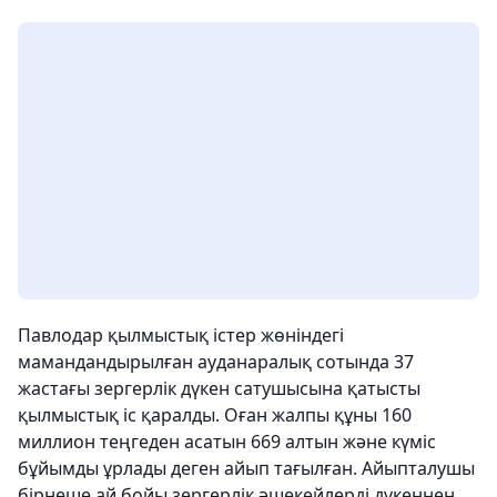
Павлодар қылмыстық істер жөніндегі
мамандандырылған ауданаралық сотында 37
жастағы зергерлік дүкен сатушысына қатысты
қылмыстық іс қаралды. Оған жалпы құны 160
миллион теңгеден асатын 669 алтын және күміс
бұйымды ұрлады деген айып тағылған. Айыпталушы
бірнеше ай бойы зергерлік әшекейлерді дүкеннен