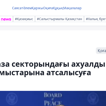
Саясат
Әлем
Қаржы
Оқиға
Құқық
Мақалалар
#Қазақмыс
#Салыстырмалы Қазақстан
#Халық бухг
Қоғ
Газа секторындағы ахуалды
ұмыстарына атсалысуға