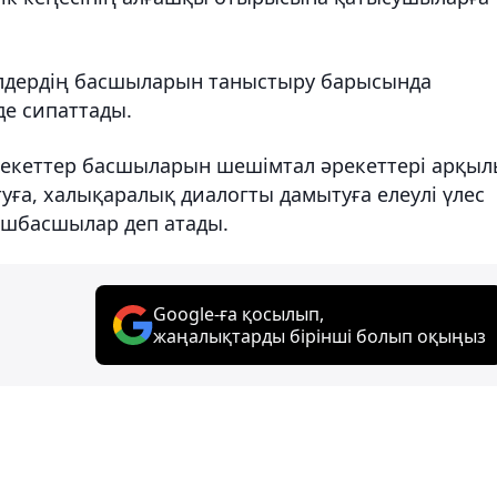
лдердің басшыларын таныстыру барысында
де сипаттады.
лекеттер басшыларын шешімтал әрекеттері арқыл
уға, халықаралық диалогты дамытуға елеулі үлес
өшбасшылар деп атады.
Google-ға қосылып,
жаңалықтарды бірінші болып оқыңыз