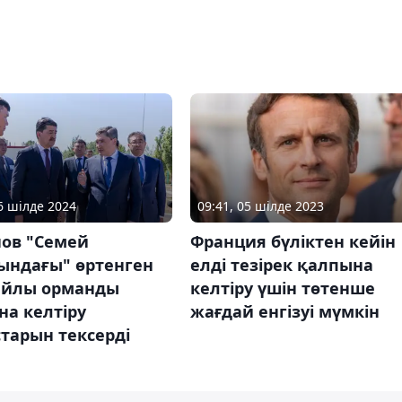
26 шілде 2024
09:41, 05 шілде 2023
нов "Семей
Франция бүліктен кейін
ындағы" өртенген
елді тезірек қалпына
айлы орманды
келтіру үшін төтенше
а келтіру
жағдай енгізуі мүмкін
тарын тексерді