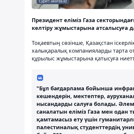
Сурет: akorda.kz
Президент еліміз Газа секторынд
келтіру жұмыстарына атсалысуға да
Тоқаевтың сөзінше, Қазақстан іскерлі
халықаралық компанияларды тарта от
құрылыс жұмыстарына қатысуға ниетт
"Бұл бағдарлама бойынша инфрақ
кешендерін, мектептер, аурухана
нысандарды салуға болады. Әлемде
саналатын еліміз Газа мен одан т
қамтамасыз ету үшін гуманитарл
палестиналық студенттердің унив