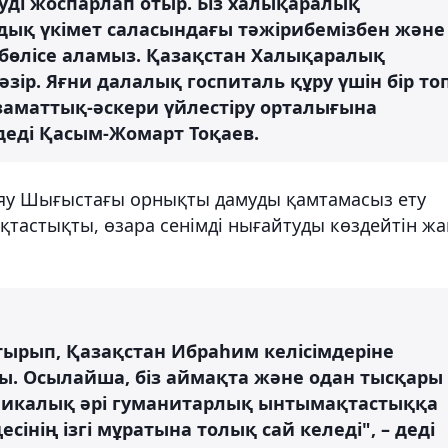
луді жоспарлап отыр. Біз халықаралық
ық үкімет саласындағы тәжірибемізбен және
бөлісе аламыз. Қазақстан Халықаралық
зір. Яғни далалық госпиталь құру үшін бір то
аматтық-әскери үйлестіру орталығына
деді Қасым-Жомарт Тоқаев.
яу Шығыстағы орнықты дамуды қамтамасыз ету
қтастықты, өзара сенімді нығайтуды көздейтін ж
тырып, Қазақстан Ибраһим келісімдеріне
. Осылайша, біз аймақта және одан тысқары
икалық әрі гуманитарлық ынтымақтастыққа
есінің ізгі мұратына толық сай келеді", – деді