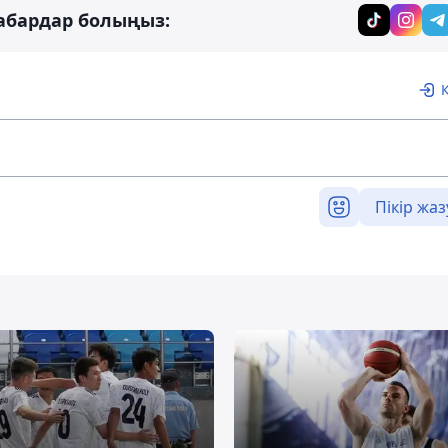
абардар болыңыз:
Пікір жаз