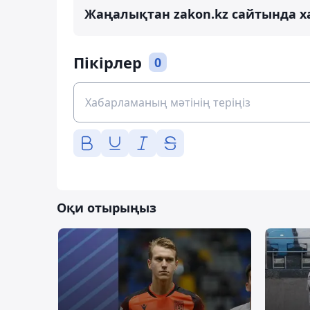
Жаңалықтан zakon.kz сайтында х
Пікірлер
0
Оқи отырыңыз