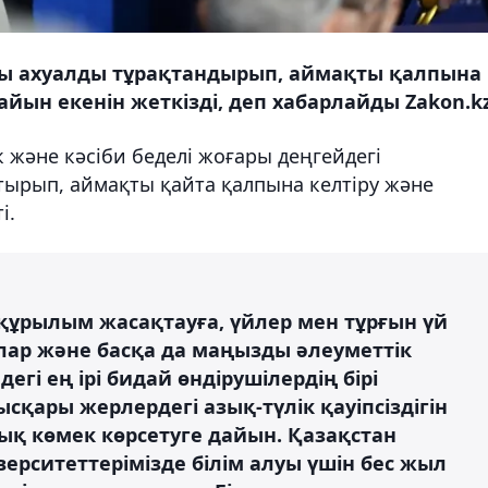
ағы ахуалды тұрақтандырып, аймақты қалпына
йын екенін жеткізді, деп хабарлайды Zakon.kz
к және кәсіби беделі жоғары деңгейдегі
ырып, аймақты қайта қалпына келтіру және
і.
ұрылым жасақтауға, үйлер мен тұрғын үй
лар және басқа да маңызды әлеуметтік
гі ең ірі бидай өндірушілердің бірі
ысқары жерлердегі азық-түлік қауіпсіздігін
ық көмек көрсетуге дайын. Қазақстан
ерситеттерімізде білім алуы үшін бес жыл