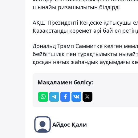
шынайы ризашылығын білдірді
АҚШ Президенті Кеңеске қатысушы е
Қазақстанды керемет әрі бай ел ретін
Дональд Трамп Саммитке келген мем
бейбітшілік пен тұрақтылықты нығайт
қосқан нағыз жаһандық ауқымдағы к
Мақаламен бөлісу:
Айдос Қали