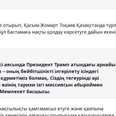
ре отырып, Қасым-Жомарт Тоқаев Қазақстанда түрл
бұл бастамаға нақты қолдау көрсетуге дайын екен
есі аясында Президент Трамп атындағы арнайы
– оның бейбітшілікті ілгерілету ісіндегі
құрметіміз болмақ. Сіздің тегеурінді әрі
өзінің тарихи ізгі миссиясын абыроймен
і Мемлекет басшысы.
ұрақтылықты қамтамасыз етуге және қалпына
ілік кеңесінің алғашқы отырысына қатысушыларға