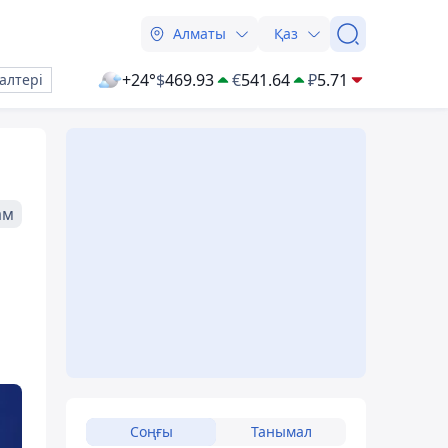
Алматы
Қаз
+24°
$
469.93
€
541.64
₽
5.71
алтері
ам
Соңғы
Танымал