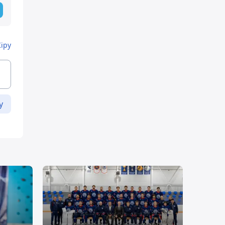
Кіру
у