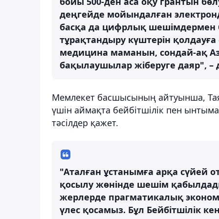
бойы 500-ден аса оқу грантын бө
деңгейде мойындалған электронд
басқа да цифрлық шешімдермен 
тұрақтандыру күштерін қолдауға ә
медицина маманын, сондай-ақ Аз
бақылаушылар жіберуге даяр", – 
Мемлекет басшысының айтуынша, Та
үшін аймақта бейбітшілік пен ынтыма
тәсілдер қажет.
"Аталған ұстанымға арқа сүйей о
қосылу жөнінде шешім қабылдады
жерлерде прагматикалық эконом
үлес қосамыз. Бұл Бейбітшілік кең