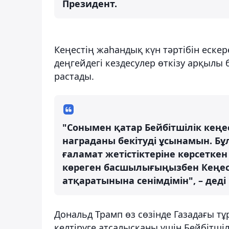
Президент.
Кеңестің жаһандық күн тәртібін еске
деңгейдегі кездесулер өткізу арқылы 
растады.
"Сонымен қатар Бейбітшілік кең
награданы бекітуді ұсынамын. Бұл 
ғаламат жетістіктеріне көрсеткен 
көреген басшылығыңызбен Кеңес 
атқаратынына сенімдімін", – дед
Дональд Трамп өз сөзінде Газадағы т
келтіруге атсалысқаны үшін Бейбітш