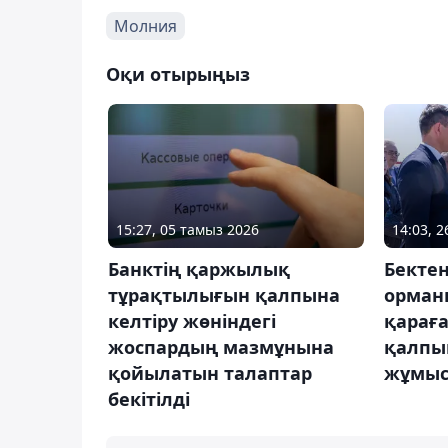
Молния
Оқи отырыңыз
15:27, 05 тамыз 2026
14:03, 
Банктің қаржылық
Бекте
тұрақтылығын қалпына
орман
келтіру жөніндегі
қарағ
жоспардың мазмұнына
қалпын
қойылатын талаптар
жұмыс
бекітілді