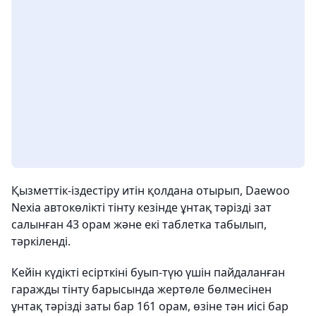
Қызметтік-іздестіру итін қолдана отырып, Daewoo
Nexia автокөлікті тінту кезінде ұнтақ тәрізді зат
салынған 43 орам және екі таблетка табылып,
тәркіленді.
Кейін күдікті есірткіні буып-түю үшін пайдаланған
гаражды тінту барысында жертөле бөлмесінен
ұнтақ тәрізді заты бар 161 орам, өзіне тән иісі бар