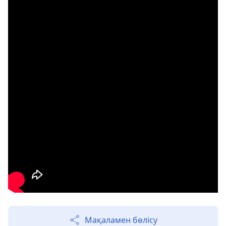
Мақаламен бөлісу