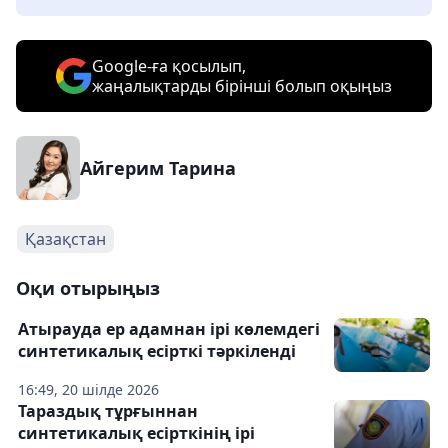
Google-ға қосылып,
жаңалықтарды бірінші болып оқыңыз
Айгерим Тарина
Қазақстан
Оқи отырыңыз
Атырауда ер адамнан ірі көлемдегі
синтетикалық есірткі тәркіленді
16:49, 20 шілде 2026
Тараздық тұрғыннан
синтетикалық есірткінің ірі