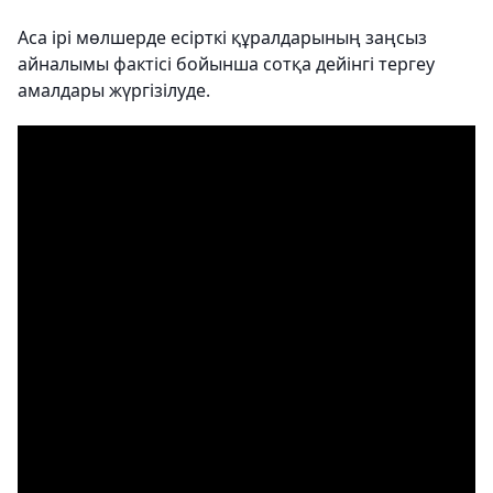
Аса ірі мөлшерде есірткі құралдарының заңсыз
айналымы фактісі бойынша сотқа дейінгі тергеу
амалдары жүргізілуде.