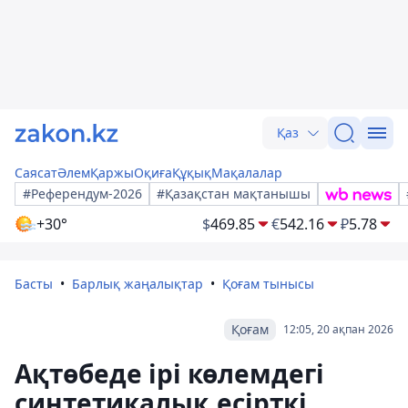
Қаз
Саясат
Әлем
Қаржы
Оқиға
Құқық
Мақалалар
#Референдум-2026
#Қазақстан мақтанышы
+30°
$
469.85
€
542.16
₽
5.78
Басты
Барлық жаңалықтар
Қоғам тынысы
Қоғам
12:05, 20 ақпан 2026
Ақтөбеде ірі көлемдегі
синтетикалық есірткі