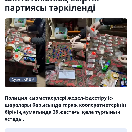
партиясы тәркіленді
Сурет: ҚР ІІМ
Полиция қызметкерлері жедел-іздестіру іс-
шаралары барысында гараж кооперативтерінің
бірінің аумағында 38 жастағы қала тұрғынын
ұстады.