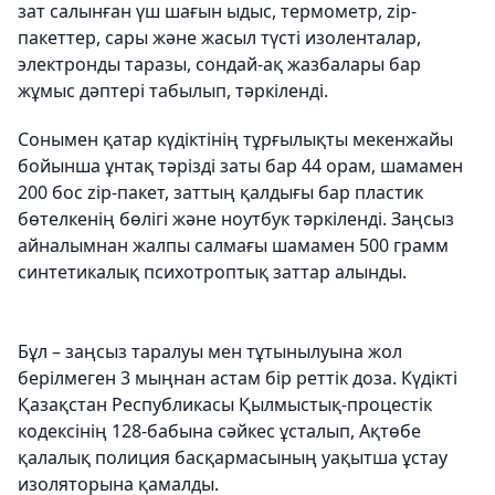
зат салынған үш шағын ыдыс, термометр, zip-
пакеттер, сары және жасыл түсті изоленталар,
электронды таразы, сондай-ақ жазбалары бар
жұмыс дәптері табылып, тәркіленді.
Сонымен қатар күдіктінің тұрғылықты мекенжайы
бойынша ұнтақ тәрізді заты бар 44 орам, шамамен
200 бос zip-пакет, заттың қалдығы бар пластик
бөтелкенің бөлігі және ноутбук тәркіленді. Заңсыз
айналымнан жалпы салмағы шамамен 500 грамм
синтетикалық психотроптық заттар алынды.
Бұл – заңсыз таралуы мен тұтынылуына жол
берілмеген 3 мыңнан астам бір реттік доза. Күдікті
Қазақстан Республикасы Қылмыстық-процестік
кодексінің 128-бабына сәйкес ұсталып, Ақтөбе
қалалық полиция басқармасының уақытша ұстау
изоляторына қамалды.