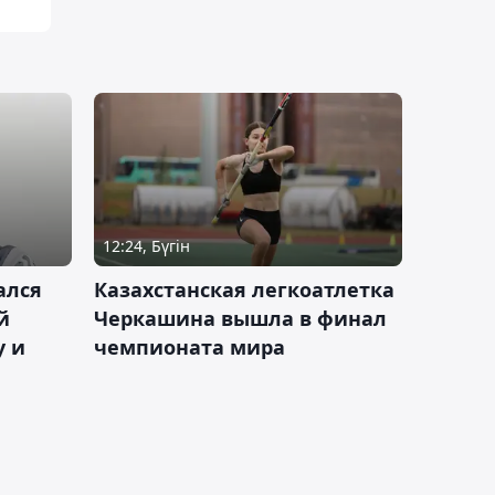
12:24, Бүгін
ался
Казахстанская легкоатлетка
й
Черкашина вышла в финал
у и
чемпионата мира