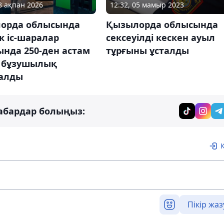
18 ақпан 2026
12:32, 05 мамыр 2023
орда облысында
Қызылорда облысында
к іс-шаралар
сексеуілді кескен ауыл
нда 250-ден астам
тұрғыны ұсталды
 бұзушылық
алды
абардар болыңыз:
Пікір жаз