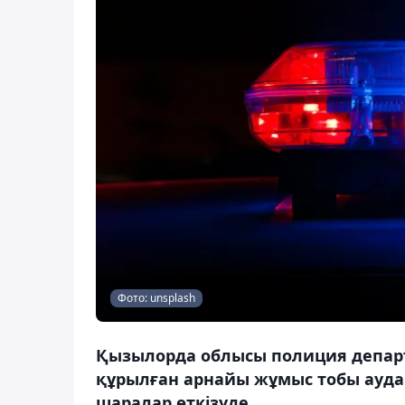
Фото: unsplash
Қызылорда облысы полиция депар
құрылған арнайы жұмыс тобы ауда
шаралар өткізуде.