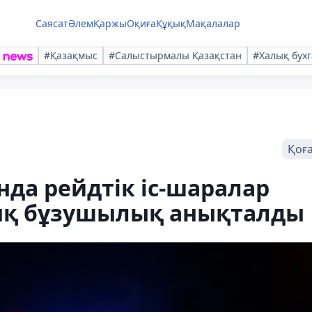
Саясат
Әлем
Қаржы
Оқиға
Құқық
Мақалалар
#Қазақмыс
#Салыстырмалы Қазақстан
#Халық бухг
Қоғ
да рейдтік іс-шаралар
ық бұзушылық анықталды