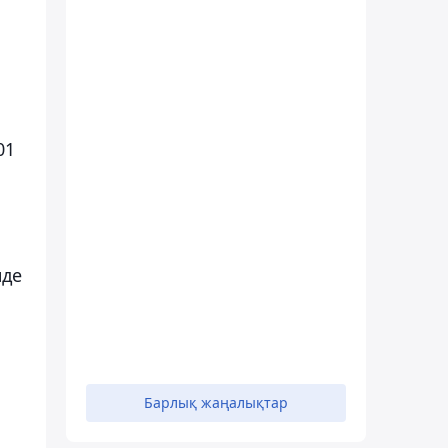
01
нде
Барлық жаңалықтар