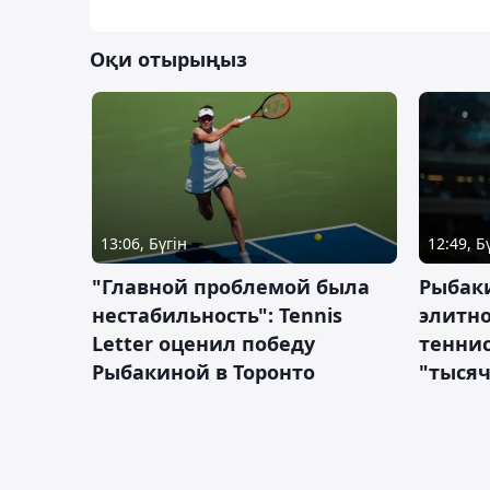
Оқи отырыңыз
13:06, Бүгін
12:49, Б
"Главной проблемой была
Рыбаки
нестабильность": Tennis
элитно
Letter оценил победу
теннис
Рыбакиной в Торонто
"тысяч