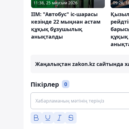
11:38, 25 маусым 2026
09:26, 
ІІМ: "Автобус" іс-шарасы
Қызыл
кезінде 22 мыңнан астам
рейдті
құқық бұзушылық
барысы
анықталды
құқық
анықт
Жаңалықтан zakon.kz сайтында х
Пікірлер
0