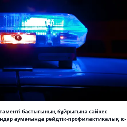
таменті бастығының бұйрығына сәйкес
ндар аумағында рейдтік-профилактикалық іс-