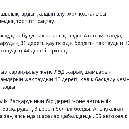
зушылықтардың алдын алу, жол қозғалысы
амдық тәртіпті сақтау.
ік құқық бұзушылық анықталды. Атап айтқанда,
арудың 31 дерегі, қауіпсіздік белдігін тақпаудың 1
ақпаудың 44 дерегі тіркелді.
ңсыз қараңғылау және ЛЭД жарық шамдарын
шамдарын жақпаудың 10 дерегі, көлік басқару кезі
талды.
өлік басқаруының бір дерегі және автокөлік
 басқарудың 8 дерегі белгілі болды. Анықталған
 заң аясында шаралар қабылданды. 55 автокөлік