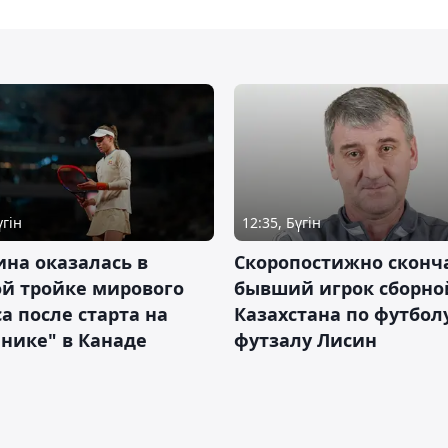
үгін
12:35, Бүгін
на оказалась в
Скоропостижно сконч
й тройке мирового
бывший игрок сборно
а после старта на
Казахстана по футбол
нике" в Канаде
футзалу Лисин