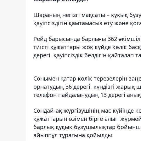
Шараның негізгі мақсаты – құқық бұ
қауіпсіздігін қамтамасыз ету және қоғ
Рейд барысында барлығы 362 әкімшіл
тиісті құжаттары жоқ күйде көлік басқ
дерегі, қауіпсіздік белдігін қайталап т
Сонымен қатар көлік терезелерін за
орнатудың 36 дерегі, күндізгі жарық 
телефон пайдаланудың 13 дерегі анық
Сондай-ақ жүргізушінің мас күйінде к
құжаттарын өзімен бірге алып жүрмей
барлық құқық бұзушылықтар бойынша
айыппұл тұрағына қойылды.