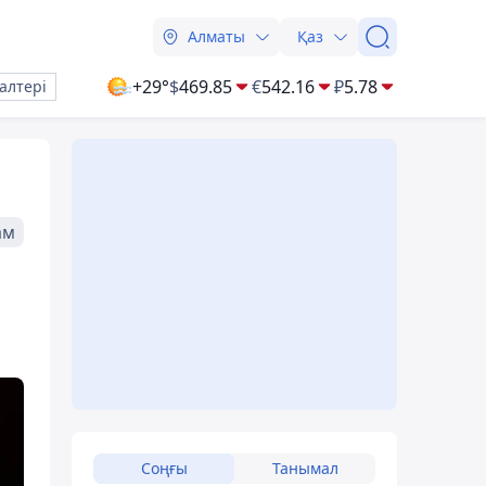
Алматы
Қаз
+29°
$
469.85
€
542.16
₽
5.78
алтері
ам
Соңғы
Танымал