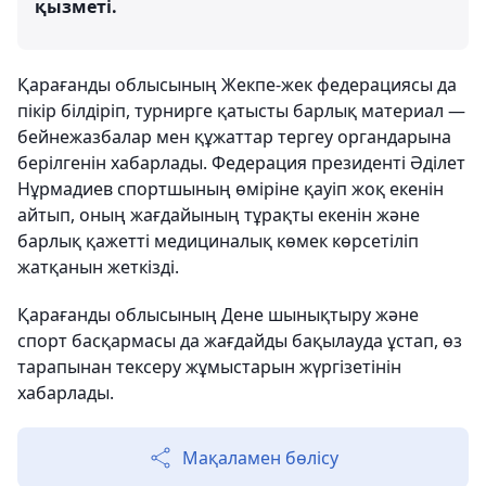
қызметі.
Қарағанды облысының Жекпе-жек федерациясы да
пікір білдіріп, турнирге қатысты барлық материал —
бейнежазбалар мен құжаттар тергеу органдарына
берілгенін хабарлады. Федерация президенті Әділет
Нұрмадиев спортшының өміріне қауіп жоқ екенін
айтып, оның жағдайының тұрақты екенін және
барлық қажетті медициналық көмек көрсетіліп
жатқанын жеткізді.
Қарағанды облысының Дене шынықтыру және
спорт басқармасы да жағдайды бақылауда ұстап, өз
тарапынан тексеру жұмыстарын жүргізетінін
хабарлады.
Мақаламен бөлісу