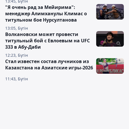
13:45, Бүгін
"Я очень рад за Мейирима":
менеджер Алимханулы Климас о
титульном бое Нурсултанова
13:05, Бүгін
Волкановски может провести
титульный бой с Евлоевым на UFC
333 в Абу-Даби
12:23, Бүгін
Стал известен состав лучников из
Казахстана на Азиатские игры-2026
11:43, Бүгін