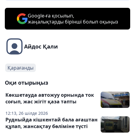
Google-ға қосылып,
жаңалықтарды бірінші болып оқыңыз
Айдос Қали
Қарағанды
Оқи отырыңыз
Көкшетауда автожуу орнында ток
соғып, жас жігіт қаза тапты
12:13, 26 шілде 2026
Рудныйда кішкентай бала ағаштан
құлап, жансақтау бөліміне түсті