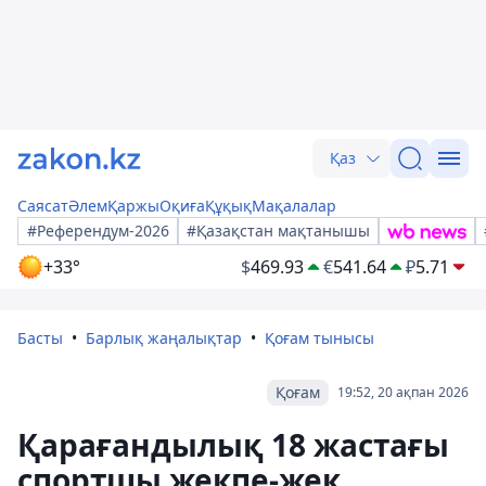
Қаз
Саясат
Әлем
Қаржы
Оқиға
Құқық
Мақалалар
#Референдум-2026
#Қазақстан мақтанышы
+33°
$
469.93
€
541.64
₽
5.71
Басты
Барлық жаңалықтар
Қоғам тынысы
Қоғам
19:52, 20 ақпан 2026
Қарағандылық 18 жастағы
спортшы жекпе-жек