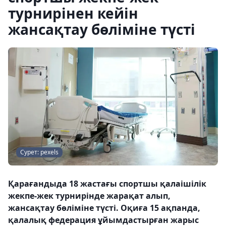
турнирінен кейін
жансақтау бөліміне түсті
Сурет: pexels
Қарағандыда 18 жастағы спортшы қалаішілік
жекпе-жек турнирінде жарақат алып,
жансақтау бөліміне түсті. Оқиға 15 ақпанда,
қалалық федерация ұйымдастырған жарыс