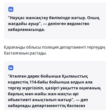
"Науқас жансақтау бөлімінде жатыр. Оның
жағдайы ауыр", — делінген ведомство
хабарламасында.
Қарағанды облысы полиция департаменті тергеудің
басталғанын растады.
"Аталған дерек бойынша Қылмыстық
кодекстің 114-бабы бойынша алдын ала
тергеу жүргізіліп, қазіргі уақытта оқиғаның
барлық мән-жайы жан-жақты әрі
объективті анықталып жатыр", — деп
хабарлады департаменттің баспасөз