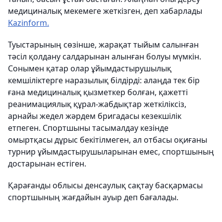
медициналық мекемеге жеткізген, деп хабарлады
Kazinform.
Туыстарының сөзінше, жарақат тыйым салынған
тәсіл қолдану салдарынан алынған болуы мүмкін.
Сонымен қатар олар ұйымдастырушылық
кемшіліктерге наразылық білдірді: алаңда тек бір
ғана медициналық қызметкер болған, қажетті
реанимациялық құрал-жабдықтар жеткіліксіз,
арнайы жедел жәрдем бригадасы кезекшілік
етпеген. Спортшыны тасымалдау кезінде
омыртқасы дұрыс бекітілмеген, ал отбасы оқиғаны
турнир ұйымдастырушыларынан емес, спортшының
достарынан естіген.
Қарағанды облысы денсаулық сақтау басқармасы
спортшының жағдайын ауыр деп бағалады.