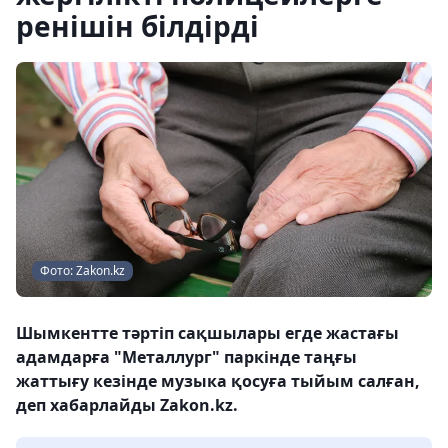
ренішін білдірді
Фото: Zakon.kz
Шымкентте тәртіп сақшылары егде жастағы
адамдарға "Металлург" паркінде таңғы
жаттығу кезінде музыка қосуға тыйым салған,
деп хабарлайды Zakon.kz.