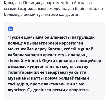
Қаладағы Полиция департаментінің баспасөз
қызметі жарияланымға жедел жауап беріп, пікірлер
бөлімінде ресми түсініктеме қалдырған.
"Түскен шағымға байланысты патрульдік
полиция қызметкерлері көрсетілген
мекенжайға дереу барған, себебі мұндай
хабарламаларға әрекет ету – олардың
тікелей міндеті. Оқиға орнында полицейлер
демалыс күндері тыныштықты сақтау
талаптарын және таңертеңгі уақытта
музыканы қатты қоюға болмайтынын
түсіндіріп, профилактикалық әңгіме
жүргізген",- делінген ресми ақпаратта.