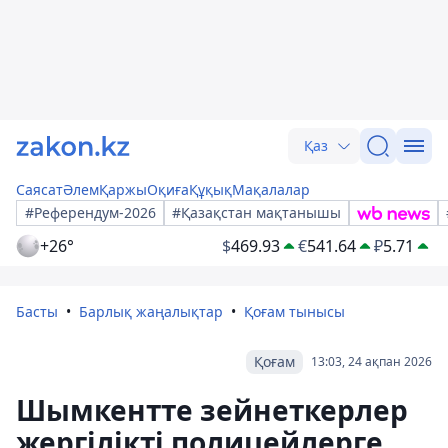
Қаз
Саясат
Әлем
Қаржы
Оқиға
Құқық
Мақалалар
#Референдум-2026
#Қазақстан мақтанышы
+26°
$
469.93
€
541.64
₽
5.71
Басты
Барлық жаңалықтар
Қоғам тынысы
Қоғам
13:03, 24 ақпан 2026
Шымкентте зейнеткерлер
жергілікті полицейлерге