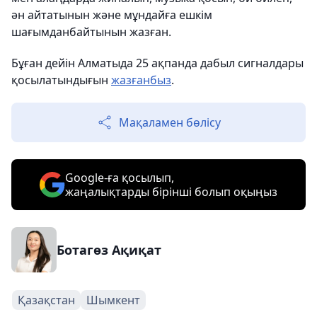
ән айтатынын және мұндайға ешкім
шағымданбайтынын жазған.
Бұған дейін Алматыда 25 ақпанда дабыл сигналдары
қосылатындығын
жазғанбыз
.
Мақаламен бөлісу
Google-ға қосылып,
жаңалықтарды бірінші болып оқыңыз
Ботагөз Ақиқат
Қазақстан
Шымкент