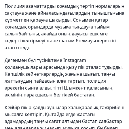
Полиция азаматтарды қоғамдық тәртіп нормаларын
сақтауға және айналасындағылардың тыныштығына
құрметпен қарауға шақырды. Сонымен қатар
қоғамдық орындарда музыка тыңдауға тыйым
салынбайтыны, алайда оның дауысы ешкімге
кедергі келтірмеуі және шағым болмауы керектігі
атап өтілді.
Дегенмен бұл түсініктеме Instagram
қолданушылары арасында қызу пікірталас тудырды.
Көпшілік зейнеткерлердің жағына шығып, таңғы
жаттығудың пайдасын алға тартып, полиция
әрекетін сынға алды, тіпті Шымкент қаласының
әкімінің парақшасын белгілей бастаған.
Кейбір пікір қалдырушылар халықаралық тәжірибені
мысалға келтіріп, Қытайда егде жастағы
адамдардың таңғы сағат алтыдан бастап саябақтар
мен алаңдарда жиналып, музыка қосып, би билеп,