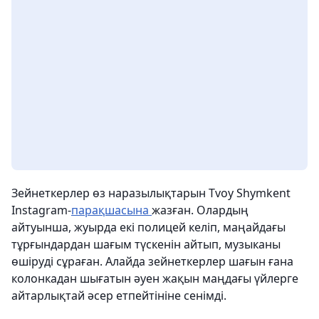
Зейнеткерлер өз наразылықтарын Tvoy Shymkent
Instagram-
парақшасына
жазған. Олардың
айтуынша, жуырда екі полицей келіп, маңайдағы
тұрғындардан шағым түскенін айтып, музыканы
өшіруді сұраған. Алайда зейнеткерлер шағын ғана
колонкадан шығатын әуен жақын маңдағы үйлерге
айтарлықтай әсер етпейтініне сенімді.