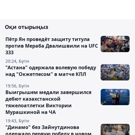
Оқи отырыңыз
Пётр Ян проведёт защиту титула
против Мераба Двалишвили на UFC
333
20:24, Бүгін
"Астана" одержала волевую победу
над "Окжетпесом" в матче КПЛ
19:56, Бүгін
Выигрышем медали завершился
дебют казахстанской
тяжелоатлетки Виктории
Мурашкиной на ЧА
19:43, Бүгін
"Динамо" без Зайнутдинова
одержало первую победу в новом