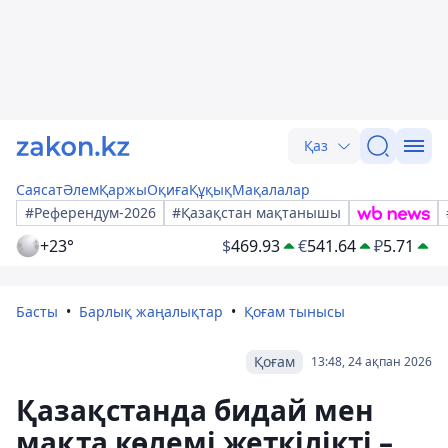
Қаз
Саясат
Әлем
Қаржы
Оқиға
Құқық
Мақалалар
#Референдум-2026
#Қазақстан мақтанышы
+23°
$
469.93
€
541.64
₽
5.71
Басты
Барлық жаңалықтар
Қоғам тынысы
Қоғам
13:48, 24 ақпан 2026
Қазақстанда бидай мен
мақта көлемі жеткілікті –