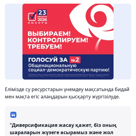
Елімізде су ресурстарын үнемдеу мақсатында бидай
мен мақта егіс алаңдарын қысқарту жүргізілуде.
"Диверсификация жасау қажет, біз оның
шараларын жүзеге асырамыз және жол