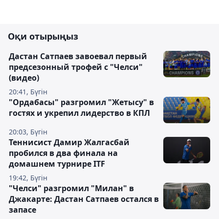
Оқи отырыңыз
Дастан Сатпаев завоевал первый
предсезонный трофей с "Челси"
(видео)
20:41, Бүгін
"Ордабасы" разгромил "Жетысу" в
гостях и укрепил лидерство в КПЛ
20:03, Бүгін
Теннисист Дамир Жалгасбай
пробился в два финала на
домашнем турнире ITF
19:42, Бүгін
"Челси" разгромил "Милан" в
Джакарте: Дастан Сатпаев остался в
запасе