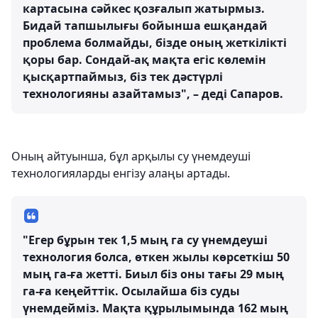
картасына сәйкес қозғалып жатырмыз.
Бидай тапшылығы бойынша ешқандай
проблема болмайды, бізде оның жеткілікті
қоры бар. Сондай-ақ мақта егіс көлемін
қысқартпаймыз, біз тек дәстүрлі
технологияны азайтамыз", – деді Сапаров.
Оның айтуынша, бұл арқылы су үнемдеуші
технологияларды енгізу алаңы артады.
"Егер бұрын тек 1,5 мың га су үнемдеуші
технология болса, өткен жылы көрсеткіш 50
мың га-ға жетті. Биыл біз оны тағы 29 мың
га-ға кеңейттік. Осылайша біз суды
үнемдейміз. Мақта құрылымында 162 мың