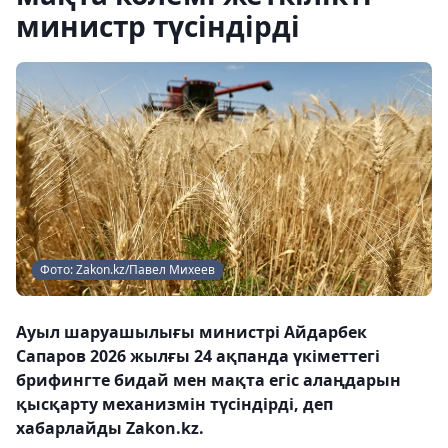
министр түсіндірді
Фото: Zakon.kz/Павел Михеев
Ауыл шаруашылығы министрі Айдарбек
Сапаров 2026 жылғы 24 ақпанда үкіметтегі
брифингте бидай мен мақта егіс алаңдарын
қысқарту механизмін түсіндірді, деп
хабарлайды Zakon.kz.