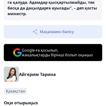
га қалуда. Адамдар қысқартылмайды, тек
басқа да дақылдарға ауысады", – деп қосты
министр.
Мақаламен бөлісу
Google-ға қосылып,
жаңалықтарды бірінші болып оқыңыз
Айгерим Тарина
Қазақстан
Оқи отырыңыз