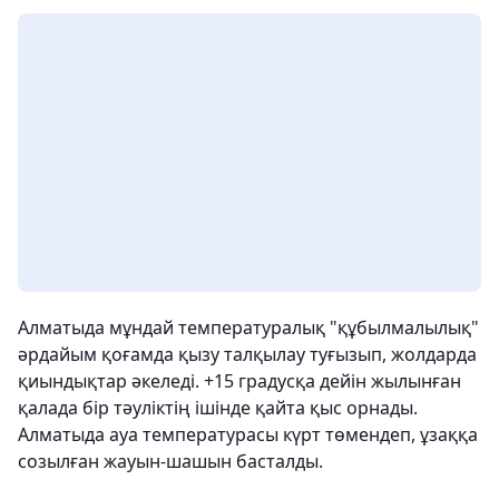
Алматыда мұндай температуралық "құбылмалылық"
әрдайым қоғамда қызу талқылау туғызып, жолдарда
қиындықтар әкеледі. +15 градусқа дейін жылынған
қалада бір тәуліктің ішінде қайта қыс орнады.
Алматыда ауа температурасы күрт төмендеп, ұзаққа
созылған жауын-шашын басталды.