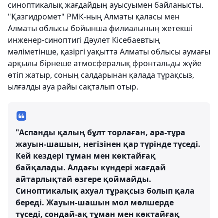
синоптикалық жағдайдың ауысуымен байланысты.
"Қазгидромет" РМК-ның Алматы қаласы мен
Алматы облысы бойынша филиалының жетекші
инженер-синоптигі Дәулет Кісебаевтың
мәліметінше, қазіргі уақытта Алматы облысы аумағы
арқылы бірнеше атмосфералық фронтальды жүйе
өтіп жатыр, соның салдарынан қалада тұрақсыз,
ылғалды ауа райы сақталып отыр.
"Аспанды қалың бұлт торлаған, ара-тұра
жауын-шашын, негізінен қар түрінде түседі.
Кей кездері тұман мен көктайғақ
байқалады. Алдағы күндері жағдай
айтарлықтай өзгере қоймайды.
Синоптикалық ахуал тұрақсыз болып қала
береді. Жауын-шашын мол мөлшерде
түседі, сондай-ақ тұман мен көктайғақ