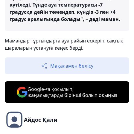
күтіледі. Түнде ауа температурасы -7
градусқа дейін төмендеп, күндіз -3 пен +4
градус аралығында болады", – деді маман.
Мамандар тұрғындарға ауа райын ескеріп, сақтық
шараларын ұстануға кеңес берді.
Мақаламен бөлісу
Google-ға қосылып,
жаңалықтарды бірінші болып оқыңыз
Айдос Қали