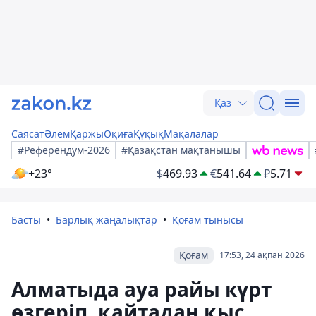
Қаз
Саясат
Әлем
Қаржы
Оқиға
Құқық
Мақалалар
#Референдум-2026
#Қазақстан мақтанышы
+23°
$
469.93
€
541.64
₽
5.71
Басты
Барлық жаңалықтар
Қоғам тынысы
Қоғам
17:53, 24 ақпан 2026
Алматыда ауа райы күрт
өзгеріп, қайтадан қыс