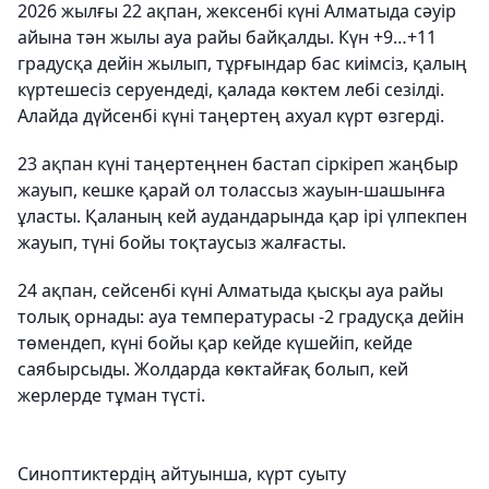
2026 жылғы 22 ақпан, жексенбі күні Алматыда сәуір
айына тән жылы ауа райы байқалды. Күн +9…+11
градусқа дейін жылып, тұрғындар бас киімсіз, қалың
күртешесіз серуендеді, қалада көктем лебі сезілді.
Алайда дүйсенбі күні таңертең ахуал күрт өзгерді.
23 ақпан күні таңертеңнен бастап сіркіреп жаңбыр
жауып, кешке қарай ол толассыз жауын-шашынға
ұласты. Қаланың кей аудандарында қар ірі үлпекпен
жауып, түні бойы тоқтаусыз жалғасты.
24 ақпан, сейсенбі күні Алматыда қысқы ауа райы
толық орнады: ауа температурасы -2 градусқа дейін
төмендеп, күні бойы қар кейде күшейіп, кейде
саябырсыды. Жолдарда көктайғақ болып, кей
жерлерде тұман түсті.
Синоптиктердің айтуынша, күрт суыту