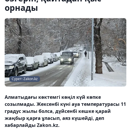
орнады
Сурет: Zakon.kz
Алматыдағы көктемгі көңіл күй көпке
созылмады. Жексенбі күні ауа температурасы 11
градус жылы болса, дүйсенбі кешке қарай
жаңбыр қарға ұласып, аяз күшейді, деп
хабарлайды Zakon.kz.