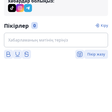
хабардар болыңыз:
Пікірлер
0
Кіру
Пікір жазу