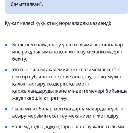
бағытталған".
Құжат келесі құқықтық нормаларды көздейді:
Бірлескен пайдалану үшін ғылыми зертханалар
инфрақұрылымына қол жеткізу механизмдерін
бекіту;
Ұлттық ғылым академиясын квазимемлекеттік
сектор субъектісі ретінде анықтау, оның мүлкін
қалыптастыру көздерін, қызметін
қаржыландыруды және міндеттемелері бойынша
жауапкершілікті реттеу;
Ғылыми жобалар мен бағдарламаларды жүзеге
асыру мерзімін есептеу механизмін жетілдіру;
Ғалымдардың құқықтарын қорғау және ғылыми