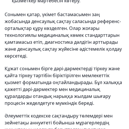
қызметкер мәртебесін көтеру.
Сонымен қатар, үкімет бастамасымен заң
жобасында денсаулық сақтау саласында референс-
орталықтар құру көзделген. Олар жоғары
технологиялы медициналық көмек стандарттарын
қамтамасыз етіп, диагностика дәлдігін арттырады
және денсаулық сақтау жүйесіне әдістемелік қолдау
көрсетеді.
Құжат сонымен бірге дәрі-дәрмектерді тіркеу және
қайта тіркеу тәртібін біріктірілген мемлекеттік
қызмет форматында оңтайландырады. Бұл халыққа
қажетті дәрі-дәрмектер мен медициналық
құралдарды отандық нарыққа жылдам шығару
процесін жеделдетуге мүмкіндік береді.
Әлеуметтік кодекске сақтандыру төлемдері мен
зейнетақы аннуитеті бойынша мұрагерлердің