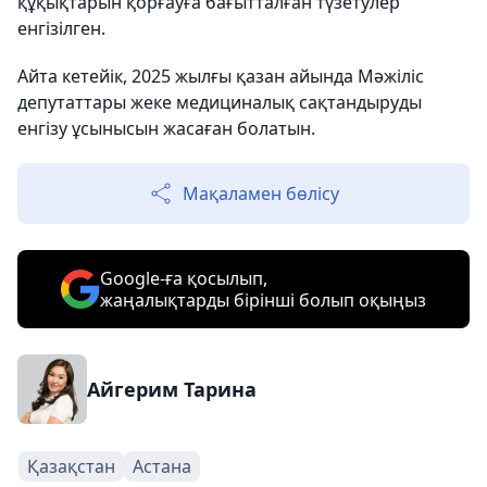
құқықтарын қорғауға бағытталған түзетулер
енгізілген.
Айта кетейік, 2025 жылғы қазан айында Мәжіліс
депутаттары жеке медициналық сақтандыруды
енгізу ұсынысын жасаған болатын.
Мақаламен бөлісу
Google-ға қосылып,
жаңалықтарды бірінші болып оқыңыз
Айгерим Тарина
Қазақстан
Астана