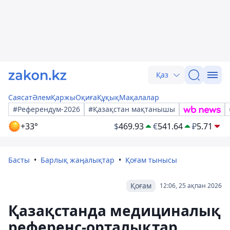
Қаз
Саясат
Әлем
Қаржы
Оқиға
Құқық
Мақалалар
#Референдум-2026
#Қазақстан мақтанышы
+33°
$
469.93
€
541.64
₽
5.71
Басты
Барлық жаңалықтар
Қоғам тынысы
Қоғам
12:06, 25 ақпан 2026
Қазақстанда медициналық
референс-орталықтар