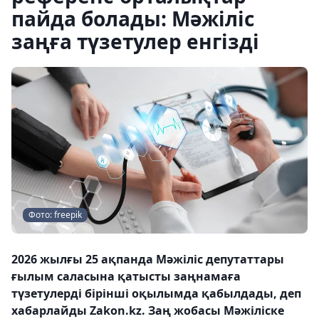
пайда болады: Мәжіліс
заңға түзетулер енгізді
Фото: freepik
2026 жылғы 25 ақпанда Мәжіліс депутаттары
ғылым саласына қатысты заңнамаға
түзетулерді бірінші оқылымда қабылдады, деп
хабарлайды Zakon.kz. Заң жобасы Мәжіліске