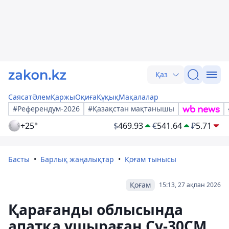
Қаз
Саясат
Әлем
Қаржы
Оқиға
Құқық
Мақалалар
#Референдум-2026
#Қазақстан мақтанышы
+25°
$
469.93
€
541.64
₽
5.71
Басты
Барлық жаңалықтар
Қоғам тынысы
Қоғам
15:13, 27 ақпан 2026
Қарағанды облысында
апатқа ұшыраған Су-30СМ