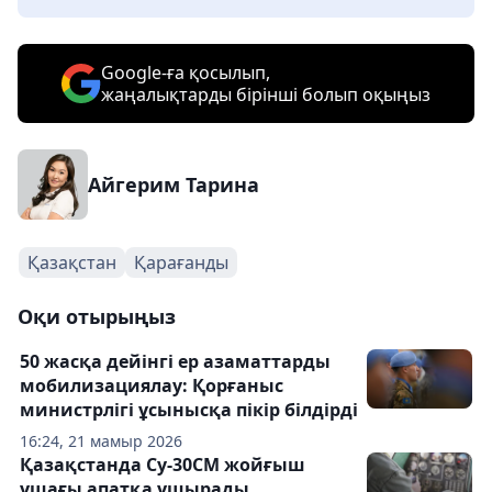
Google-ға қосылып,
жаңалықтарды бірінші болып оқыңыз
Айгерим Тарина
Қазақстан
Қарағанды
Оқи отырыңыз
50 жасқа дейінгі ер азаматтарды
мобилизациялау: Қорғаныс
министрлігі ұсынысқа пікір білдірді
16:24, 21 мамыр 2026
Қазақстанда Су-30СМ жойғыш
ұшағы апатқа ұшырады