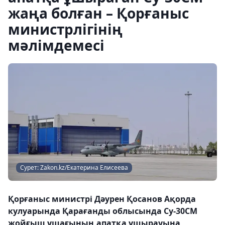
жаңа болған – Қорғаныс
министрлігінің
мәлімдемесі
Сурет: Zakon.kz/Екатерина Елисеева
Қорғаныс министрі Дәурен Қосанов Ақорда
кулуарында Қарағанды облысында Су-30СМ
жойғыш ұшағының апатқа ұшырауына