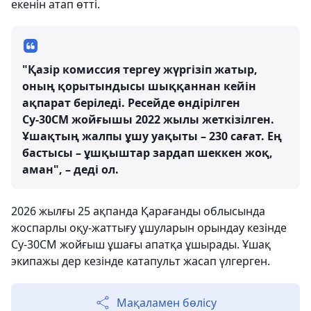
екенін атап өтті.
"Қазір комиссия тергеу жүргізіп жатыр,
оның қорытындысы шыққаннан кейін
ақпарат беріледі. Ресейде өндірілген
Су-30СМ жойғышы 2022 жылы жеткізілген.
Ұшақтың жалпы ұшу уақыты – 230 сағат. Ең
бастысы – ұшқыштар зардап шеккен жоқ,
аман", – деді ол.
2026 жылғы 25 ақпанда Қарағанды облысында
жоспарлы оқу-жаттығу ұшуларын орындау кезінде
Су-30СМ жойғыш ұшағы апатқа ұшырады. Ұшақ
экипажы дер кезінде катапульт жасап үлгерген.
Мақаламен бөлісу