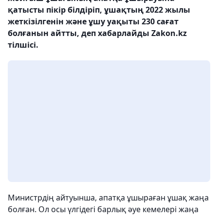
қатысты пікір білдіріп, ұшақтың 2022 жылы
жеткізілгенін және ұшу уақыты 230 сағат
болғанын айтты, деп хабарлайды Zakon.kz
тілшісі.
Министрдің айтуынша, апатқа ұшыраған ұшақ жаңа
болған. Ол осы үлгідегі барлық әуе кемелері жаңа