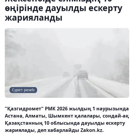
өңірінде дауылды ескерту
жарияланды
Сурет: pexels
"Қазгидромет" РМК 2026 жылдың 1 наурызында
Астана, Алматы, Шымкент қалалары, сондай-ақ
Қазақстанның 10 облысында дауылды ескерту
жариялады, деп хабарлайды Zakon.kz.