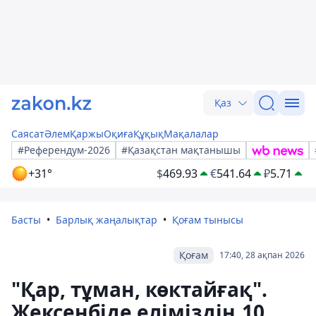
Қаз
Саясат
Әлем
Қаржы
Оқиға
Құқық
Мақалалар
#Референдум-2026
#Қазақстан мақтанышы
+31°
$
469.93
€
541.64
₽
5.71
Басты
Барлық жаңалықтар
Қоғам тынысы
Қоғам
17:40, 28 ақпан 2026
"Қар, тұман, көктайғақ".
Жексенбіде еліміздің 10