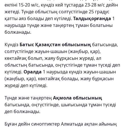
екпіні 15-20 м/с, күндіз кей тұстарда 23-28 м/с дейін
жетеді. Түнде облыстың солтүстігінде 25 градус
қатты аяз болады деп күтіледі.
Талдықорғанда
1
наурызда түнде және таңертең тұман болатыны
болжанады.
Күндіз
Батыс Қазақстан облысының
батысында,
солтүстігінде жауын-шашын (жаңбыр, қар),
көктайғақ болып, жаяу бұрқасын жүреді, ал
облыстың батысында, оңтүстігінде тұман түседі деп
күтіледі.
Оралда
1 наурызда күндіз жауын-шашын
(жаңбыр, қар), көктайғақ болады, жаяу бұрқасын
жүреді деп күтіледі.
Түнде және таңертең
Ақмола облысының
батысында, оңтүстігінде, шығысында тұман түседі
деп болжанады.
Бұған дейін синоптиктер Алматыда ақпан айының