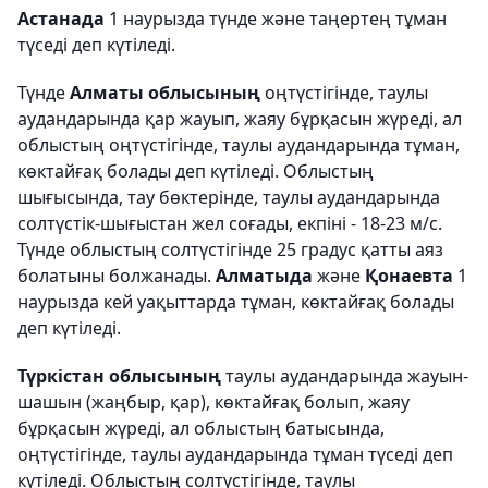
Астанада
1 наурызда түнде және таңертең тұман
түседі деп күтіледі.
Түнде
Алматы облысының
оңтүстігінде, таулы
аудандарында қар жауып, жаяу бұрқасын жүреді, ал
облыстың оңтүстігінде, таулы аудандарында тұман,
көктайғақ болады деп күтіледі. Облыстың
шығысында, тау бөктерінде, таулы аудандарында
солтүстік-шығыстан жел соғады, екпіні - 18-23 м/с.
Түнде облыстың солтүстігінде 25 градус қатты аяз
болатыны болжанады.
Алматыда
және
Қонаевта
1
наурызда кей уақыттарда тұман, көктайғақ болады
деп күтіледі.
Түркістан облысының
таулы аудандарында жауын-
шашын (жаңбыр, қар), көктайғақ болып, жаяу
бұрқасын жүреді, ал облыстың батысында,
оңтүстігінде, таулы аудандарында тұман түседі деп
күтіледі. Облыстың солтүстігінде, таулы