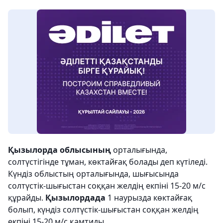
Қызылорда облысының
орталығында,
солтүстігінде тұман, көктайғақ болады деп күтіледі.
Күндіз облыстың орталығында, шығысында
солтүстік-шығыстан соққан желдің екпіні 15-20 м/с
құрайды.
Қызылордада
1 наурызда көктайғақ
болып, күндіз солтүстік-шығыстан соққан желдің
екпіні 15-20 м/с қамтиды.