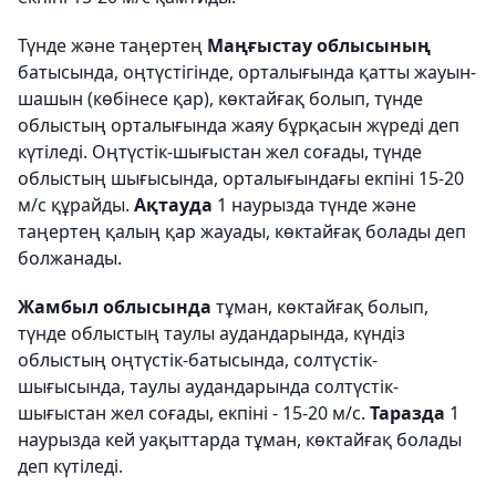
Түнде және таңертең
Маңғыстау облысының
батысында, оңтүстігінде, орталығында қатты жауын-
шашын (көбінесе қар), көктайғақ болып, түнде
облыстың орталығында жаяу бұрқасын жүреді деп
күтіледі. Оңтүстік-шығыстан жел соғады, түнде
облыстың шығысында, орталығындағы екпіні 15-20
м/с құрайды.
Ақтауда
1 наурызда түнде және
таңертең қалың қар жауады, көктайғақ болады деп
болжанады.
Жамбыл облысында
тұман, көктайғақ болып,
түнде облыстың таулы аудандарында, күндіз
облыстың оңтүстік-батысында, солтүстік-
шығысында, таулы аудандарында солтүстік-
шығыстан жел соғады, екпіні - 15-20 м/с.
Таразда
1
наурызда кей уақыттарда тұман, көктайғақ болады
деп күтіледі.