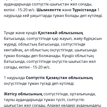
аудандарында солтүстік-шығыстан жел соғады,
екпіні - 15-20 м/с.
Шымкентте
және
Түркістанда
1
наурызда кей уақыттарда тұман болады деп күтіледі.
Түнде және күндіз
Қостанай облысының
батысында, солтүстігінде қар жауып, жаяу бұрқасын
жүреді, облыстың батысында, солтүстігінде
көктайғақ, ал облыстың оңтүстігінде, шығысында
тұман болады деп болжанады. Күндіз облыстың
батысында, солтүстігінде оңтүстік-шығыстан жел
соғады, екпіні - 15-20 м/с.
1 наурызда
Солтүстік Қазақстан облысының
оңтүстігінде тұман түседі деп күтіледі.
Жетісу облысының
солтүстігінде, орталығында,
таулы аудандарында тұман түсіп, солтүстік-
шығыстан жел соғады, Алакөл көлдері ауданындағы