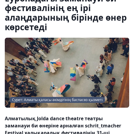
фестивалінің ең ірі
алаңдарының бірінде өнер
көрсетеді
Сурет: Алматы қаласы әкімдігінің баспасөз қызметі
Алматылық Jolda dance theatre театры
заманауи би өнеріне арналған schrit_tmacher
Festival халықаралық фестивалінің 31-ші