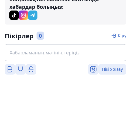
хабардар болыңыз:
Пікірлер
0
Кіру
Пікір жазу