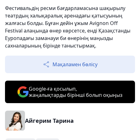
Фестивальдің ресми бағдарламасына шақырылу
театрдың халықаралық аренадағы қатысуының
жалғасы болды. Бұған дейін ұжым Avignon Off
Festival алаңында өнер көрсетсе, енді Қазақстанды
Еуропадағы заманауи би өнерінің маңызды
сахналарының бірінде таныстырмақ.
Мақаламен бөлісу
Google-ға қосылып,
жаңалықтарды бірінші болып оқыңыз
Айгерим Тарина