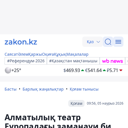
Қаз
Саясат
Әлем
Қаржы
Оқиға
Құқық
Мақалалар
#Референдум-2026
#Қазақстан мақтанышы
+25°
$
469.93
€
541.64
₽
5.71
Басты
Барлық жаңалықтар
Қоғам тынысы
Қоғам
09:56, 05 наурыз 2026
Алматылық театр
Еуропадағы заманауи би