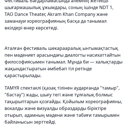
Фестиваль бағдарламасында әлемнің жетекші
шығармашылық ұжымдары, соның ішінде NDT 1,
TAO Dance Theater, Akram Khan Company және
заманауи хореографияның басқа да танымал
өкілдері өнер көрсетеді.
Аталған фестиваль шекарааралық ынтымақтастық
пен мәдениет арасындағы диалогты насихаттайтын
философиясымен танымал. Мұнда би — халықтарды
жақындастыратын әмбебап тіл ретінде
қарастырылады.
TAMYR спектаклі (қазақ тілінен аударғанда "тамыр",
"бастау") жады, шығу тегі және тұлғалық болмыс
тақырыптарын қозғайды. Қойылым хореографияны,
вокалды және визуалды образдарды біріктіре
отырып, адамның мәдени және табиғи тамырымен
байланысын зерттейді.