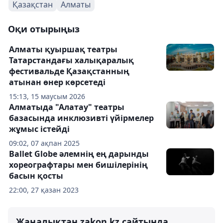
Қазақстан
Алматы
Оқи отырыңыз
Алматы қуыршақ театры
Татарстандағы халықаралық
фестивальде Қазақстанның
атынан өнер көрсетеді
15:13, 15 маусым 2026
Алматыда "Алатау" театры
базасында инклюзивті үйірмелер
жұмыс істейді
09:02, 07 ақпан 2025
Ballet Globe әлемнің ең дарынды
хореографтары мен бишілерінің
басын қосты
22:00, 27 қазан 2023
Жаңалықтан zakon.kz сайтында