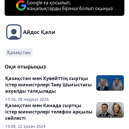
Google-ға қосылып,
жаңалықтарды бірінші болып оқыңыз
Айдос Қали
Қазақстан
Оқи отырыңыз
Қазақстан мен Кувейттің cыртқы
істер министрлері Таяу Шығыстағы
ахуалды талқылады
13:56, 08 наурыз 2026
Қазақстан мен Канада сыртқы
істер министрлері телефон арқылы
сөйлесті
19:08, 22 қазан 2024