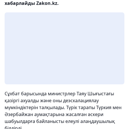
хабарлайды Zakon.kz.
Сұхбат барысында министрлер Таяу Шығыстағы
қазіргі ахуалды және оны деэскалациялау
мүмкіндіктерін талқылады. Түрік тарапы Түркия мен
Әзербайжан аумақтарына жасалған әскери
шабуылдарға байланысты елеулі алаңдаушылық
білдірді.