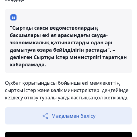
"Сыртқы саяси ведомстволардың
басшылары екі ел арасындағы сауда-
экономикалық қатынастарды одан әрі
дамытуға өзара бейілділігін растады", –
делінген Сыртқы істер министрлігі таратқан
хабарламада.
Сұхбат қорытындысы бойынша екі мемлекеттің
сыртқы істер және көлік министрліктері деңгейінде
кездесу өткізу туралы уағдаластыққа қол жеткізілді.
Мақаламен бөлісу