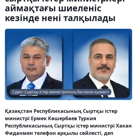
аймақтағы шиеленіс
кезінде нені талқылады
Сурет: Сыртқы істер министрлігінің баспасөз қызметі
Қазақстан Республикасының Сыртқы істер
министрі Ермек Көшербаев Түркия
Республикасының Сыртқы істер министрі Хакан
Фиданмен телефон арқылы сөйлесті, деп