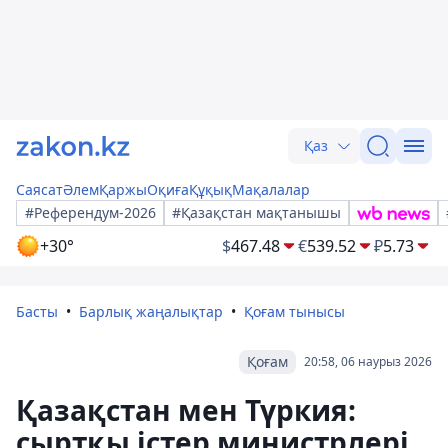
Қаз
Саясат
Әлем
Қаржы
Оқиға
Құқық
Мақалалар
#Референдум-2026
#Қазақстан мақтанышы
+30°
$
467.48
€
539.52
₽
5.73
Басты
Барлық жаңалықтар
Қоғам тынысы
Қоғам
20:58, 06 наурыз 2026
Қазақстан мен Түркия:
сыртқы істер министрлері