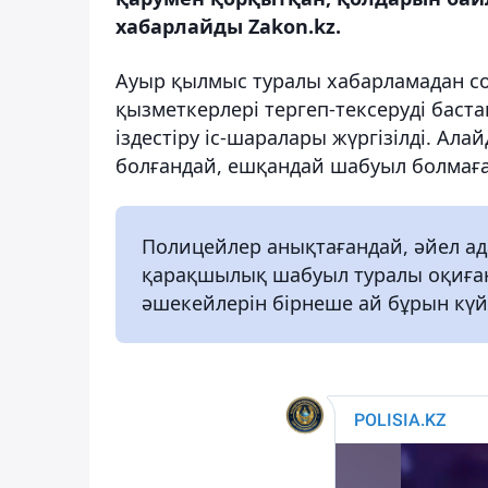
хабарлайды Zakon.kz.
Ауыр қылмыс туралы хабарламадан со
қызметкерлері тергеп-тексеруді баст
іздестіру іс-шаралары жүргізілді. Ала
болғандай, ешқандай шабуыл болмаға
Полицейлер анықтағандай, әйел ад
қарақшылық шабуыл туралы оқиған
әшекейлерін бірнеше ай бұрын күй