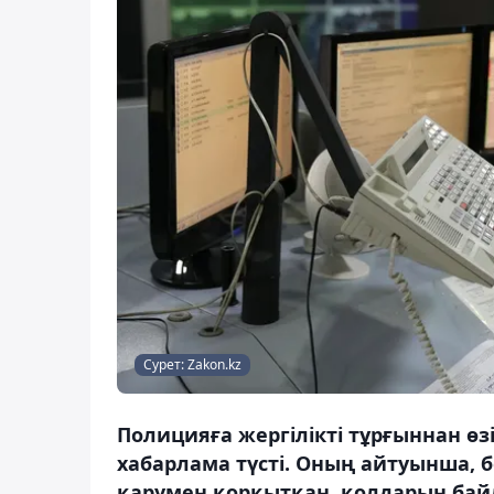
Сурет: Zakon.kz
Полицияға жергілікті тұрғыннан 
хабарлама түсті. Оның айтуынша, бе
қарумен қорқытқан, қолдарын бай