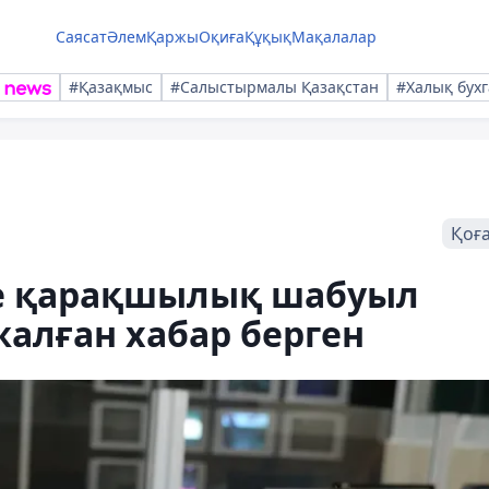
Саясат
Әлем
Қаржы
Оқиға
Құқық
Мақалалар
#Қазақмыс
#Салыстырмалы Қазақстан
#Халық бухг
Қоғ
не қарақшылық шабуыл
алған хабар берген