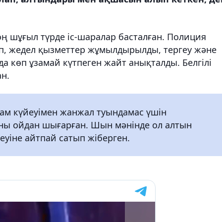
ң шұғыл түрде іс-шаралар басталған. Полиция
ап, жедел қызметтер жұмылдырылды, тергеу және
йда көп ұзамай күтпеген жайт анықталды. Белгілі
н.
ам күйеуімен жанжал туындамас үшін
ы ойдан шығарған. Шын мәнінде ол алтын
еуіне айтпай сатып жіберген.