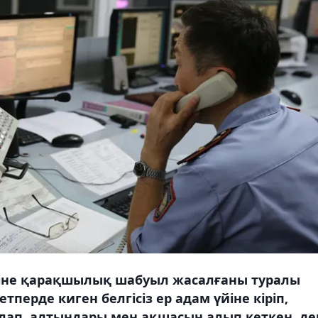
өзіне қарақшылық шабуыл жасалғаны туралы
тперде киген белгісіз ер адам үйіне кіріп,
лап, алтындары мен ақшасын алып кеткен, де