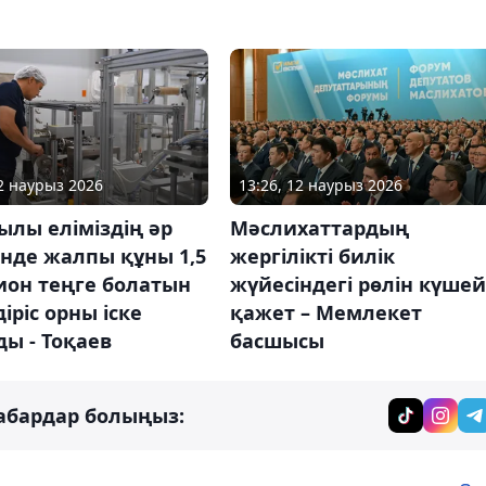
12 наурыз 2026
13:26, 12 наурыз 2026
ылы еліміздің әр
Мәслихаттардың
інде жалпы құны 1,5
жергілікті билік
ион теңге болатын
жүйесіндегі рөлін күшей
діріс орны іске
қажет – Мемлекет
ы - Тоқаев
басшысы
абардар болыңыз: