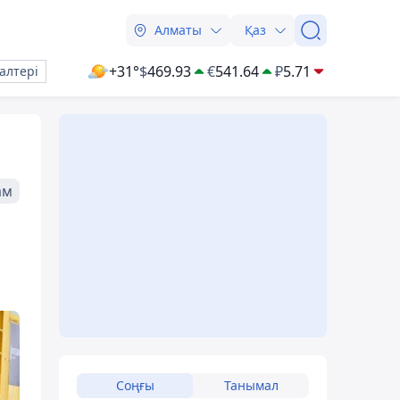
Алматы
Қаз
+31°
$
469.93
€
541.64
₽
5.71
алтері
ам
Соңғы
Танымал