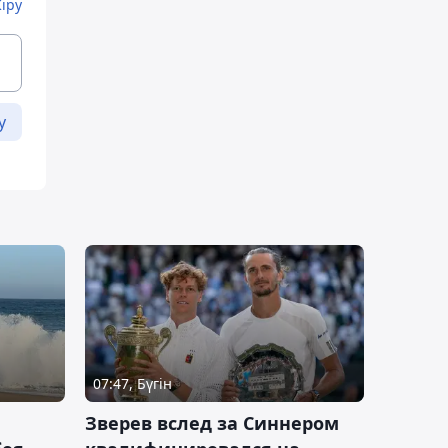
Кіру
у
07:47, Бүгін
Зверев вслед за Синнером