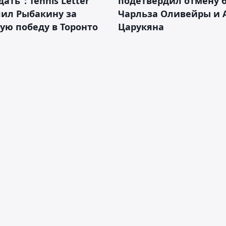
ать": Tennis Letter
подетвердил отмену 
лил Рыбакину за
Чарльза Оливейры и 
ую победу в Торонто
Царукяна