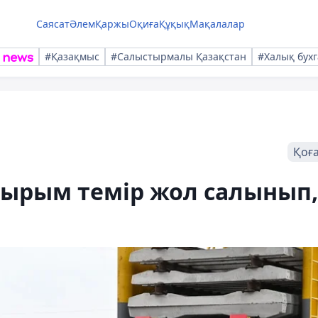
Саясат
Әлем
Қаржы
Оқиға
Құқық
Мақалалар
#Қазақмыс
#Салыстырмалы Қазақстан
#Халық бухг
Қоғ
қырым темір жол салынып,