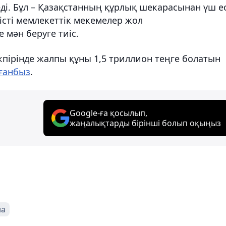
ді. Бұл – Қазақстанның құрлық шекарасынан үш е
істі мемлекеттік мекемелер жол
мән беруге тиіс.
үкпірінде жалпы құны 1,5 триллион теңге болатын
ғанбыз
.
Google-ға қосылып,
жаңалықтарды бірінші болып оқыңыз
на