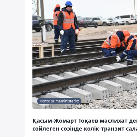
Фото: primeminister.kz
Қасым-Жомарт Тоқаев мәслихат де
сөйлеген сөзінде көлік-транзит са