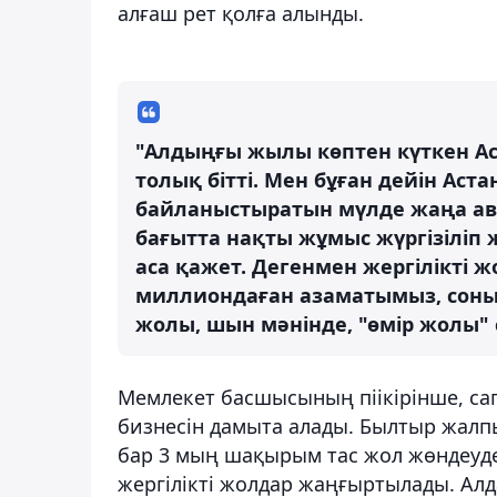
алғаш рет қолға алынды.
"Алдыңғы жылы көптен күткен А
толық бітті. Мен бұған дейін Ас
байланыстыратын мүлде жаңа авт
бағытта нақты жұмыс жүргізіліп 
аса қажет. Дегенмен жергілікті 
миллиондаған азаматымыз, соның
жолы, шын мәнінде, "өмір жолы" 
Мемлекет басшысының піікірінше, сап
бизнесін дамыта алады. Былтыр жалп
бар 3 мың шақырым тас жол жөндеуде
жергілікті жолдар жаңғыртылады. А