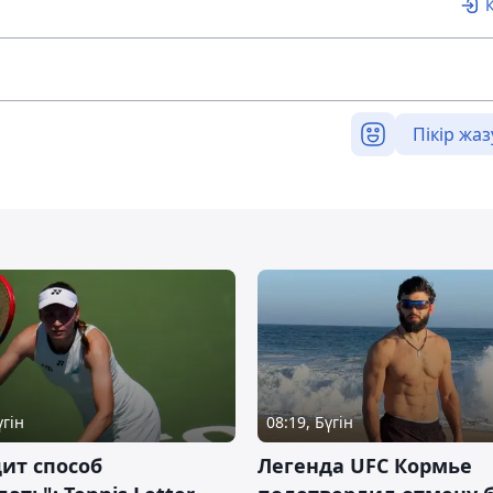
Пікір жаз
үгін
08:19, Бүгін
ит способ
Легенда UFC Кормье