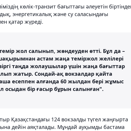
іздің көлік-транзит бағыттағы әлеуетін біртінде
дық, энергетикалық және су саласындағы
н қатар жүреді.
мір жол салынып, жөндеуден өтті. Бұл да –
 шақырымнан астам жаңа теміржол желілері
азіргі таңда жолаушылар үшін жаңа бағыттар
лып жатыр. Сондай-ақ вокзалдар қайта
таша есеппен алғанда 60 жылдан бері жұмыс
кзал осыдан бір ғасыр бұрын салынған".
лтыр Қазақстандағы 124 вокзалды түгел жаңғырта
ына дейін аяқталады. Мұндай ауқымды бастама