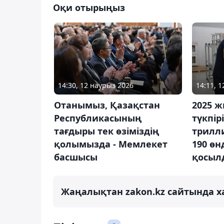
Оқи отырыңыз
14:30, 12 наурыз 2026
14:11, 
Отанымыз, Қазақстан
2025 ж
Республикасының
түкпір
тағдыры тек өзіміздің
трилл
қолымызда - Мемлекет
190 өн
басшысы
қосылд
Жаңалықтан zakon.kz сайтында х