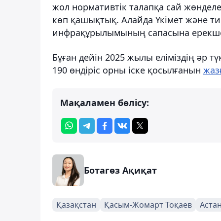
жол нормативтік талапқа сай жөнделе
көп қашықтық. Алайда Үкімет және ти
инфрақұрылымының сапасына ерекше 
Бұған дейін 2025 жылы еліміздің әр т
190 өндіріс орны іске қосылғанын
жаз
Мақаламен бөлісу:
Ботагөз Ақиқат
Қазақстан
Қасым-Жомарт Тоқаев
Аста