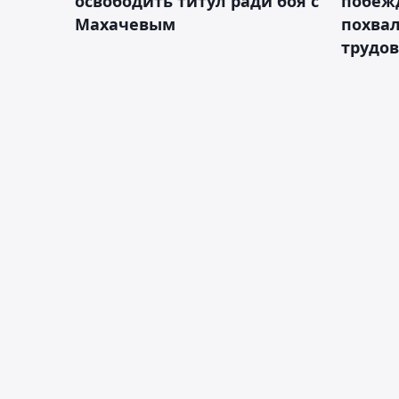
освободить титул ради боя с
побежд
Махачевым
похва
трудов