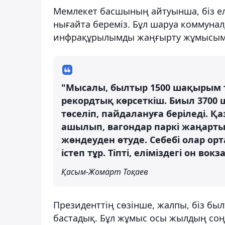
Мемлекет басшының айтуынша, біз елім
нығайта береміз. Бұл шаруа коммунал
инфрақұрылымды жаңғырту жұмысыме
"Мысалы, былтыр 1500 шақырым те
рекордтық көрсеткіш. Биыл 3700
төселіп, пайдалануға беріледі. Қ
ашылып, вагондар паркі жаңарты
жөндеуден өтуде. Себебі олар ор
істеп тұр. Тіпті, еліміздегі он во
Қасым-Жомарт Тоқаев
Президенттің сөзінше, жалпы, біз бы
бастадық. Бұл жұмыс осы жылдың соң