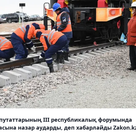
путаттарының ІІІ республикалық форумында
ласына назар аударды, деп хабарлайды Zakon.kz