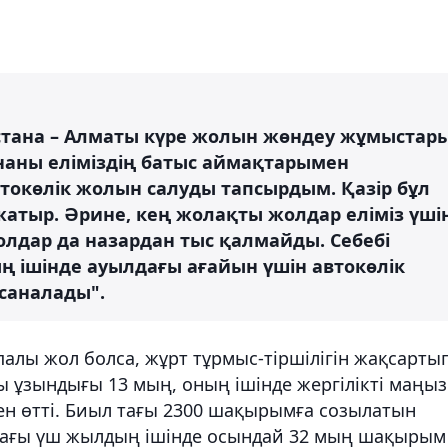
стана – Алматы күре жолын жөндеу жұмыстар
тананы еліміздің батыс аймақтарымен
окөлік жолын салуды тапсырдым. Қазір бұл
жатыр. Әрине, кең жолақты жолдар еліміз үші
жолдар да назардан тыс қалмайды. Себебі
 ішінде ауылдағы ағайын үшін автокөлік
саналады".
алы жол болса, жұрт тұрмыс-тіршілігін жақсартып
ы ұзындығы 13 мың, оның ішінде жергілікті маңы
н өтті. Биыл тағы 2300 шақырымға созылатын
лдағы үш жылдың ішінде осындай 32 мың шақырым