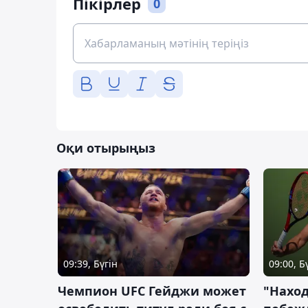
Пікірлер
0
Оқи отырыңыз
09:39, Бүгін
09:00, Б
Чемпион UFC Гейджи может
"Наход