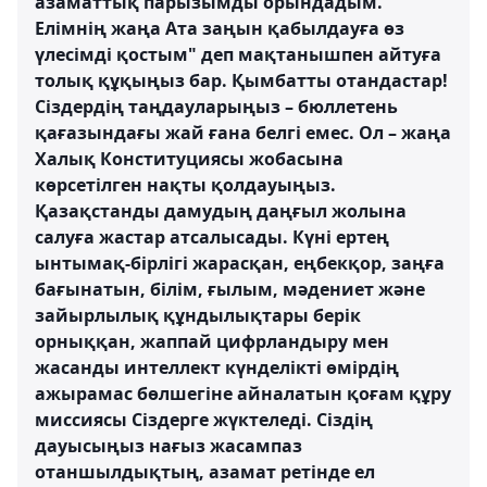
азаматтық парызымды орындадым.
Елімнің жаңа Ата заңын қабылдауға өз
үлесімді қостым" деп мақтанышпен айтуға
толық құқыңыз бар. Қымбатты отандастар!
Сіздердің таңдауларыңыз – бюллетень
қағазындағы жай ғана белгі емес. Ол – жаңа
Халық Конституциясы жобасына
көрсетілген нақты қолдауыңыз.
Қазақстанды дамудың даңғыл жолына
салуға жастар атсалысады. Күні ертең
ынтымақ-бірлігі жарасқан, еңбекқор, заңға
бағынатын, білім, ғылым, мәдениет және
зайырлылық құндылықтары берік
орныққан, жаппай цифрландыру мен
жасанды интеллект күнделікті өмірдің
ажырамас бөлшегіне айналатын қоғам құру
миссиясы Сіздерге жүктеледі. Сіздің
дауысыңыз нағыз жасампаз
отаншылдықтың, азамат ретінде ел