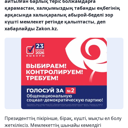
айтылған барлық теріс болжамдарға
қарамастан, халқымыздың табанды еңбегінің
арқасында халықаралық абырой-беделі зор
күшті мемлекет ретінде қалыптасты, деп
хабарлайды Zakon.kz.
Президенттің пікірінше, бірақ, күшті, мықты ел болу
жеткіліксіз. Мемлекеттің шынайы кемелдігі