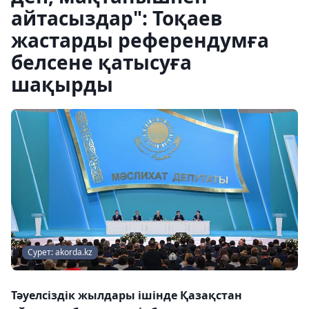
айтасыздар": Тоқаев
жастарды референдумға
белсене қатысуға
шақырды
Сурет: akorda.kz
Тәуелсіздік жылдары ішінде Қазақстан