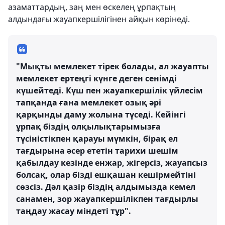
азаматтардың, заң мен өскелең ұрпақтың
алдындағы жауапкершілігінен айқын көрінеді.
"Мықты мемлекет тірек болады, ал жауапты
мемлекет ертеңгі күнге деген сенімді
күшейтеді. Күш пен жауапкершілік үйлесім
тапқанда ғана мемлекет озық әрі
қарқынды даму жолына түседі. Кейінгі
ұрпақ біздің олқылықтарымызға
түсіністікпен қарауы мүмкін, бірақ ел
тағдырына әсер ететін тарихи шешім
қабылдау кезінде енжар, жігерсіз, жауапсыз
болсақ, олар бізді ешқашан кешірмейтіні
сөзсіз. Дәл қазір біздің алдымызда кемел
санамен, зор жауапкершілікпен тағдырлы
таңдау жасау міндеті тұр".