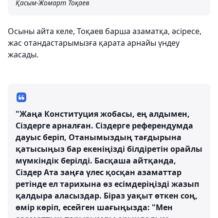
Қасым-Жомарт Тоқаев
Осыны айта келе, Тоқаев барша азаматқа, әсіресе,
жас отандастарымызға қарата арнайы үндеу
жасады.
"Жаңа Конституция жобасы, ең алдымен,
Сіздерге арналған. Сіздерге референдумда
дауыс беріп, Отанымыздың тағдырына
қатысыңыз бар екеніңізді білдіретін орайлы
мүмкіндік берілді. Басқаша айтқанда,
Сіздер Ата заңға үлес қосқан азаматтар
ретінде ел тарихына өз есімдеріңізді жазып
қалдыра аласыздар. Біраз уақыт өткен соң,
өмір көріп, есейген шағыңызда: "Мен