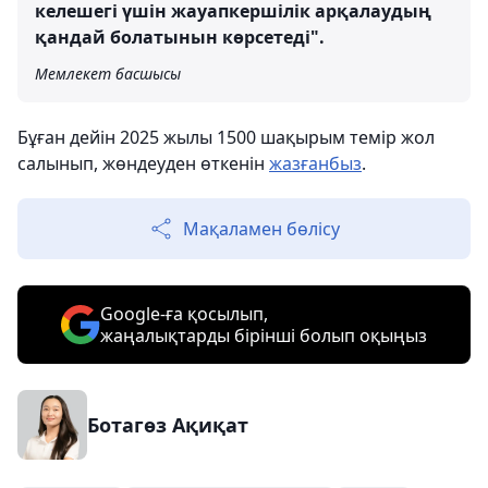
келешегі үшін жауапкершілік арқалаудың
қандай болатынын көрсетеді".
Мемлекет басшысы
Бұған дейін 2025 жылы 1500 шақырым темір жол
салынып, жөндеуден өткенін
жазғанбыз
.
Мақаламен бөлісу
Google-ға қосылып,
жаңалықтарды бірінші болып оқыңыз
Ботагөз Ақиқат