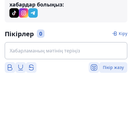
хабардар болыңыз:
Пікірлер
0
Кіру
Пікір жазу