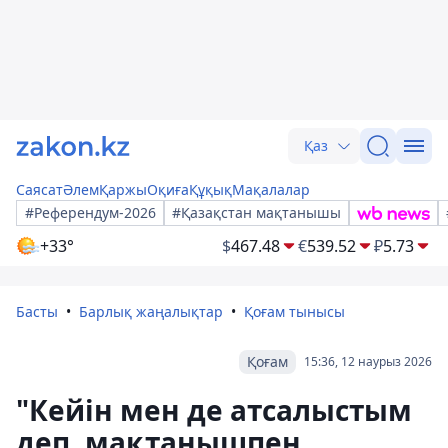
Қаз
Саясат
Әлем
Қаржы
Оқиға
Құқық
Мақалалар
#Референдум-2026
#Қазақстан мақтанышы
+33°
$
467.48
€
539.52
₽
5.73
Басты
Барлық жаңалықтар
Қоғам тынысы
Қоғам
15:36, 12 наурыз 2026
"Кейін мен де атсалыстым
деп, мақтанышпен