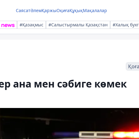
Саясат
Әлем
Қаржы
Оқиға
Құқық
Мақалалар
#Қазақмыс
#Салыстырмалы Қазақстан
#Халық бухг
Қоғ
р ана мен сәбиге көмек