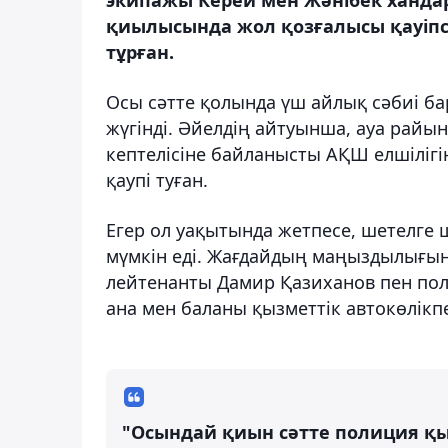
қиылысында жол қозғалысы қауіпсі
тұрған.
Осы сәтте қолында үш айлық сәбиі ба
жүгінді. Әйелдің айтуынша, ауа рай
кептелісіне байланысты АҚШ елшілігін
қаупі туған.
Егер ол уақытында жетпесе, шетелге 
мүмкін еді. Жағдайдың маңыздылығын
лейтенанты Дамир Қазиханов пен поли
ана мен баланы қызметтік автокөлікпе
"Осындай қиын сәтте полиция қы