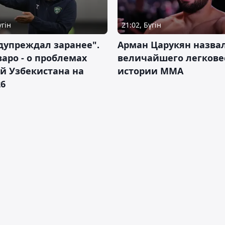
үгін
21:02, Бүгін
дупреждал заранее".
Арман Царукян назва
аро - о проблемах
величайшего легкове
й Узбекистана на
истории ММА
26