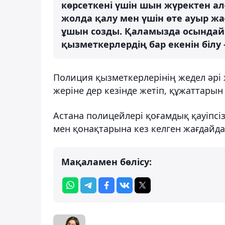
көрсеткені үшін шын жүректен а
жолда қалу мен үшін өте ауыр жа
ұшын созды. Қаламызда осындай м
қызметкерлердің бар екенін білу 
Полиция қызметкерлерінің жедел әрі
жеріне дер кезінде жетіп, құжаттарын
Астана полицейлері қоғамдық қауіпсіз
мен қонақтарына кез келген жағдайда
Мақаламен бөлісу: