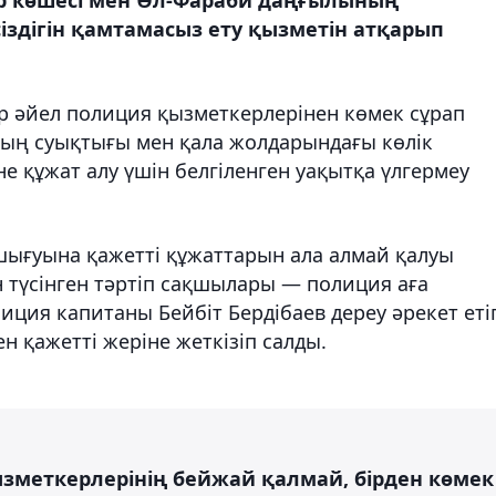
здігін қамтамасыз ету қызметін атқарып
р әйел полиция қызметкерлерінен көмек сұрап
ының суықтығы мен қала жолдарындағы көлік
е құжат алу үшін белгіленген уақытқа үлгермеу
шығуына қажетті құжаттарын ала алмай қалуы
 түсінген тәртіп сақшылары — полиция аға
ция капитаны Бейбіт Бердібаев дереу әрекет еті
н қажетті жеріне жеткізіп салды.
зметкерлерінің бейжай қалмай, бірден көмек