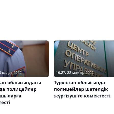
18 шілде 2025
16:27, 22 мамыр 2025
стан облысындағы
Түркістан облысында
ада полицейлер
полицейлер шетелдік
тшыларға
жүргізушіге көмектесті
есті