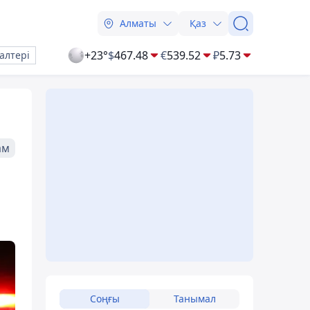
Алматы
Қаз
+23°
$
467.48
€
539.52
₽
5.73
алтері
ам
Соңғы
Танымал