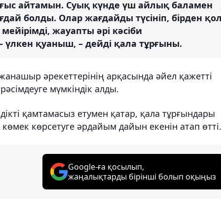
лғыс айтамын. Суық күнде үш айлық баламен
ғдай болды. Олар жағдайды түсініп, бірден қо
ейірімді, жауапты әрі кәсіби
– үлкен қуаныш, – дейді қала тұрғыны.
 жанашыр әрекеттерінің арқасында әйел қажетті
 рәсімдеуге мүмкіндік алды.
дікті қамтамасыз етумен қатар, қала тұрғындары
 көмек көрсетуге әрдайым дайын екенін атап өтті
Google-ға қосылып,
жаңалықтарды бірінші болып оқыңыз