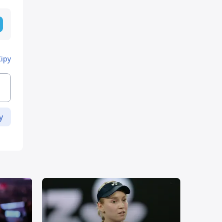
Кіру
у