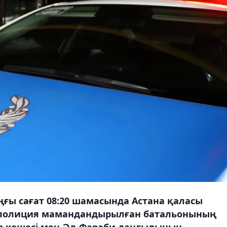
ңғы сағат 08:20 шамасында Астана қаласы
к полиция мамандандырылған батальонының
р көшесі мен Әл-Фараби даңғылының