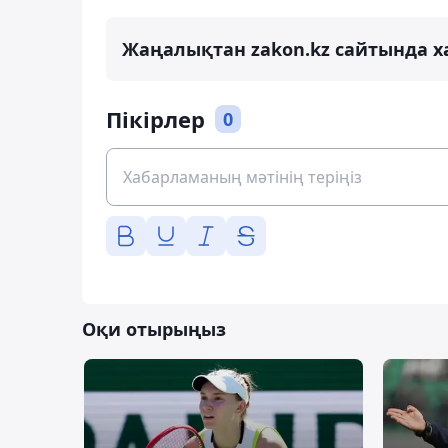
Жаңалықтан zakon.kz сайтында х
Пікірлер
0
Оқи отырыңыз