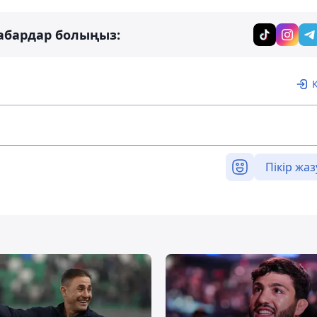
абардар болыңыз:
Пікір жаз