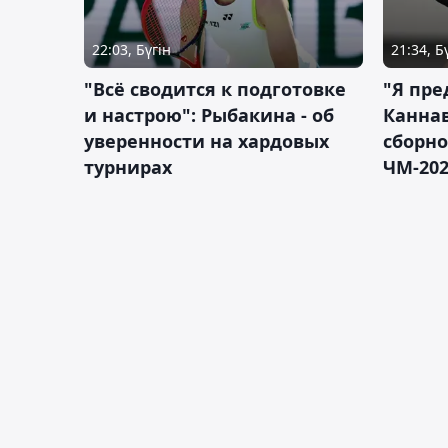
22:03, Бүгін
21:34, Б
"Всё сводится к подготовке
"Я пре
и настрою": Рыбакина - об
Каннав
уверенности на хардовых
сборно
турнирах
ЧМ-20