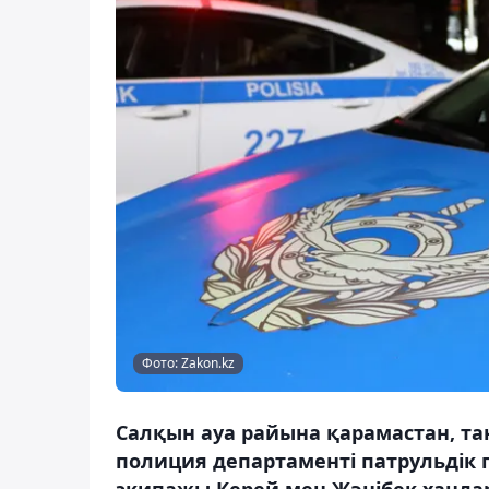
Фото: Zakon.kz
Салқын ауа райына қарамастан, та
полиция департаменті патрульді
экипажы Керей мен Жәнібек ханда