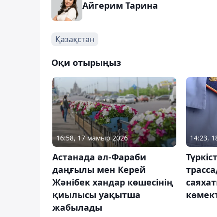
Айгерим Тарина
Қазақстан
Оқи отырыңыз
16:58, 17 мамыр 2026
14:23, 
Астанада әл-Фараби
Түркі
даңғылы мен Керей
трасс
Жәнібек хандар көшесінің
саяха
қиылысы уақытша
көмект
жабылады