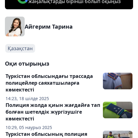
жаңалықтарды бірінші болып оқыңыз
Айгерим Тарина
Қазақстан
Оқи отырыңыз
Түркістан облысындағы трассада
полицейлер саяхатшыларға
көмектесті
14:23, 18 шілде 2025
Полиция жолда қиын жағдайға тап
болған шетелдік жүргізушіге
көмектесті
10:29, 05 наурыз 2025
Түркістан облысының полиция