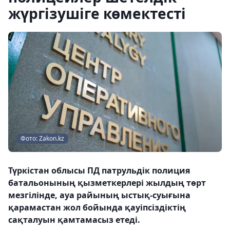
жүргізушіге көмектесті
Фото: Zakon.kz
Түркістан облысы ПД патрульдік полиция
батальонының қызметкерлері жылдың төрт
мезгілінде, ауа райының ыстық-суығына
қарамастан жол бойында қауіпсіздіктің
сақталуын қамтамасыз етеді.