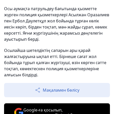
Осы аумақта патрульдеу бағытында қызметте
жүрген полиция қызметкерлері Асылжан Оразалиев
пен Ербол Даулетқұл жол бойында тұрған көлік
иесін көріп, бірден тоқтап, мән-жайды сұрап, көмек
көрсетті. Яғни жүргізушінің жарамсыз дөңгелегін
ауыстырып берді.
Осылайша шетелдіктің сапарын ары қарай
жалғастыруына ықпал етті. Бірнеше сағат жол
бойында тұрып қалған жүргізуші, өзін көрген сәтте
тоқтап, көмектескен полиция қызметкерлеріне
алғысын білдірді.
Мақаламен бөлісу
Google-ға қосылып,