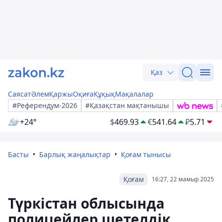
Қаз
Саясат
Әлем
Қаржы
Оқиға
Құқық
Мақалалар
#Референдум-2026
#Қазақстан мақтанышы
+24°
$
469.93
€
541.64
₽
5.71
Басты
Барлық жаңалықтар
Қоғам тынысы
Қоғам
16:27, 22 мамыр 2025
Түркістан облысында
полицейлер шетелдік