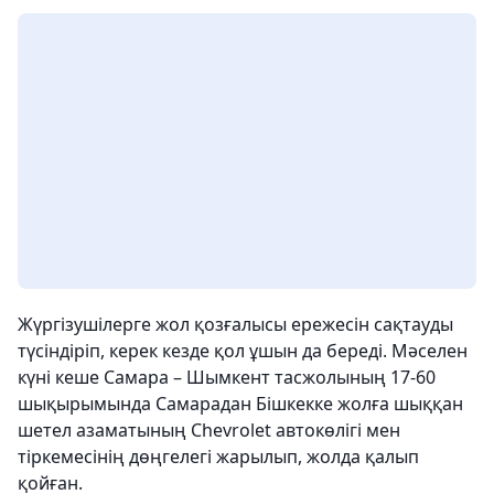
Жүргізушілерге жол қозғалысы ережесін сақтауды
түсіндіріп, керек кезде қол ұшын да береді. Мәселен
күні кеше Самара – Шымкент тасжолының 17-60
шықырымында Самарадан Бішкекке жолға шыққан
шетел азаматының Chevrolet автокөлігі мен
тіркемесінің дөңгелегі жарылып, жолда қалып
қойған.