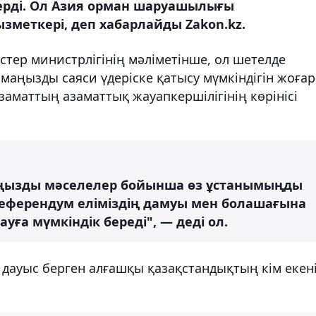
берді. Ол Азия орман шаруашылығы
меткері, деп хабарлайды Zakon.kz.
тер министрлігінің мәліметінше, ол шетелде
маңызды саяси үдеріске қатысу мүмкіндігін жоға
заматтың азаматтық жауапкершілігінің көрінісі
аңызды мәселелер бойынша өз ұстанымыңды
 Референдум еліміздің дамуы мен болашағына
а мүмкіндік береді", — деді ол.
 дауыс берген алғашқы қазақстандықтың кім екен