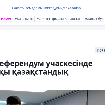
Саясат
Әлем
Қаржы
Оқиға
Құқық
Мақалалар
#Қазақмыс
#Салыстырмалы Қазақстан
#Халық бухг
Қоғ
еферендум учаскесінде
шқы қазақстандық