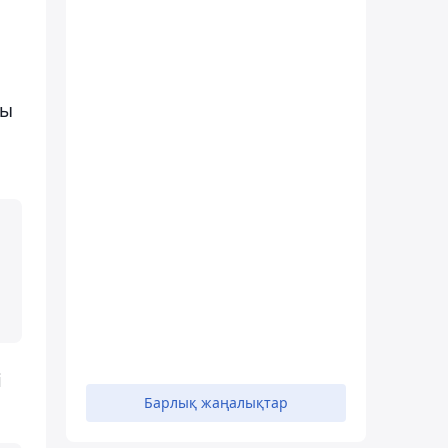
ры
і
Барлық жаңалықтар