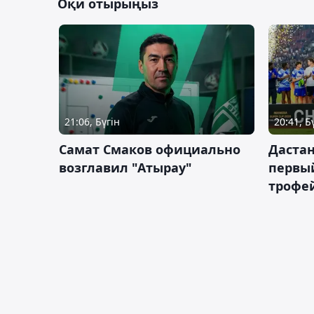
Оқи отырыңыз
21:06, Бүгін
20:41, Б
Самат Смаков официально
Дастан
возглавил "Атырау"
первы
трофей