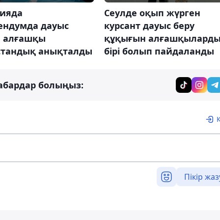
ияда
Сеулде оқып жүрген
ендумда дауыс
курсант дауыс беру
н алғашқы
құқығын алғашқылард
стандық анықталды
бірі болып пайдаланды
абардар болыңыз:
Пікір жаз