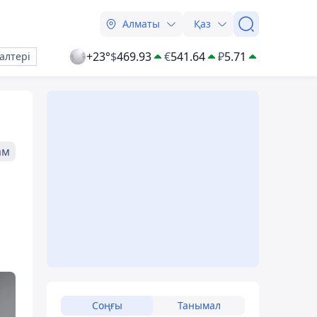
Алматы
Қаз
+23°
$
469.93
€
541.64
₽
5.71
алтері
ам
Соңғы
Танымал