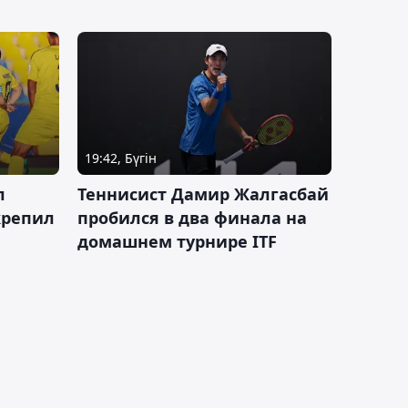
19:42, Бүгін
л
Теннисист Дамир Жалгасбай
крепил
пробился в два финала на
домашнем турнире ITF