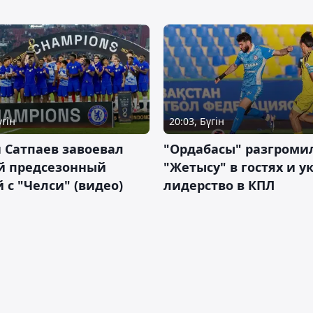
үгін
20:03, Бүгін
 Сатпаев завоевал
"Ордабасы" разгроми
й предсезонный
"Жетысу" в гостях и у
 с "Челси" (видео)
лидерство в КПЛ