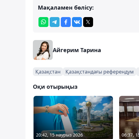
Мақаламен бөлісу:
Айгерим Тарина
Қазақстан
Қазақстандағы референдум
Оқи отырыңыз
20:42, 15 наурыз 2026
06:37, 