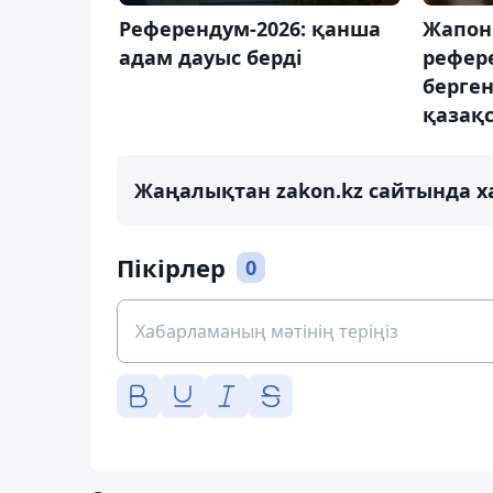
Референдум-2026: қанша
Жапон
адам дауыс берді
рефер
берге
қазақ
Жаңалықтан zakon.kz сайтында х
Пікірлер
0