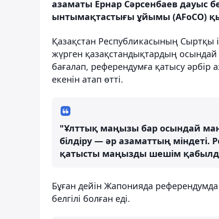
азаматы Ернар Сәрсенбаев дауыс 
ынтымақтастығы ұйымы (AFoCO) қыз
Қазақстан Республикасының Сыртқы іс
жүрген қазақстандықтардың осындай 
бағалап, референдумға қатысу әрбір а
екенін атап өтті.
"Ұлттық маңызы бар осындай м
білдіру — әр азаматтың міндеті.
қатысты маңызды шешім қабылдауғ
Бұған дейін Жапонияда референдумда
белгілі болған еді.