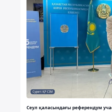
Сурет: ҚР СІМ
Сеул қаласындағы референдум уча