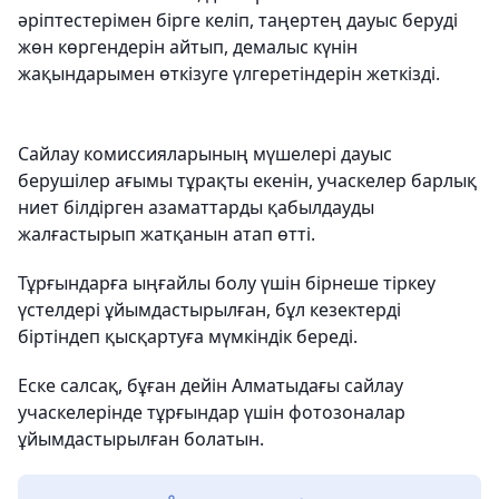
әріптестерімен бірге келіп, таңертең дауыс беруді
жөн көргендерін айтып, демалыс күнін
жақындарымен өткізуге үлгеретіндерін жеткізді.
Сайлау комиссияларының мүшелері дауыс
берушілер ағымы тұрақты екенін, учаскелер барлық
ниет білдірген азаматтарды қабылдауды
жалғастырып жатқанын атап өтті.
Тұрғындарға ыңғайлы болу үшін бірнеше тіркеу
үстелдері ұйымдастырылған, бұл кезектерді
біртіндеп қысқартуға мүмкіндік береді.
Еске салсақ, бұған дейін Алматыдағы сайлау
учаскелерінде тұрғындар үшін фотозоналар
ұйымдастырылған болатын.