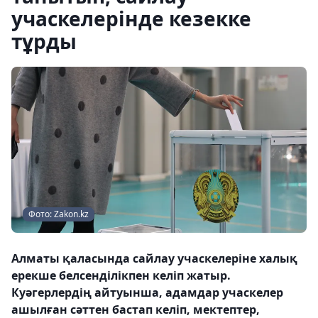
учаскелерінде кезекке
тұрды
Фото: Zakon.kz
Алматы қаласында сайлау учаскелеріне халық
ерекше белсенділікпен келіп жатыр.
Куәгерлердің айтуынша, адамдар учаскелер
ашылған сәттен бастап келіп, мектептер,