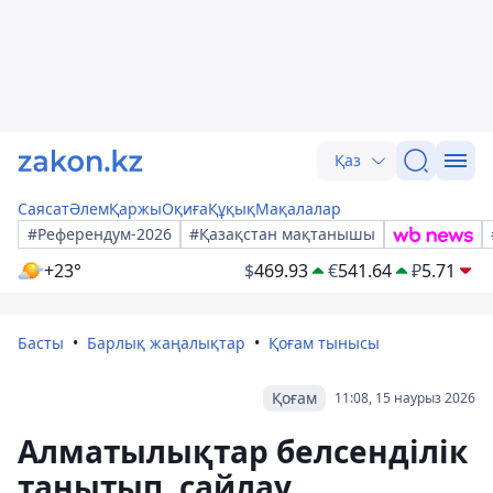
Қаз
Саясат
Әлем
Қаржы
Оқиға
Құқық
Мақалалар
#Референдум-2026
#Қазақстан мақтанышы
+23°
$
469.93
€
541.64
₽
5.71
Басты
Барлық жаңалықтар
Қоғам тынысы
Қоғам
11:08, 15 наурыз 2026
Алматылықтар белсенділік
танытып, сайлау