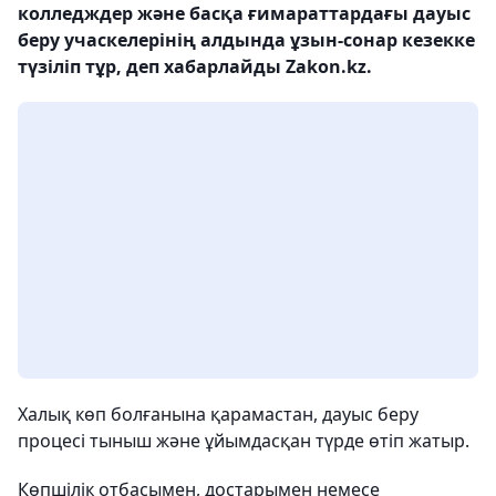
колледждер және басқа ғимараттардағы дауыс
беру учаскелерінің алдында ұзын-сонар кезекке
түзіліп тұр, деп хабарлайды Zakon.kz.
Халық көп болғанына қарамастан, дауыс беру
процесі тыныш және ұйымдасқан түрде өтіп жатыр.
Көпшілік отбасымен, достарымен немесе