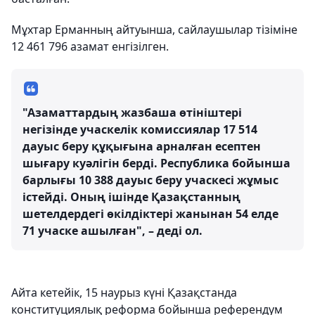
Мұхтар Ерманның айтуынша, сайлаушылар тізіміне
12 461 796 азамат енгізілген.
"Азаматтардың жазбаша өтініштері
негізінде учаскелік комиссиялар 17 514
дауыс беру құқығына арналған есептен
шығару куәлігін берді. Республика бойынша
барлығы 10 388 дауыс беру учаскесі жұмыс
істейді. Оның ішінде Қазақстанның
шетелдердегі өкілдіктері жанынан 54 елде
71 учаске ашылған", – деді ол.
Айта кетейік, 15 наурыз күні Қазақстанда
конституциялық реформа бойынша референдум