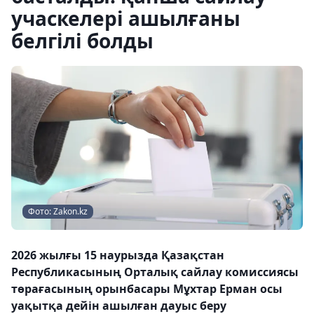
учаскелері ашылғаны
белгілі болды
Фото: Zakon.kz
2026 жылғы 15 наурызда Қазақстан
Республикасының Орталық сайлау комиссиясы
төрағасының орынбасары Мұхтар Ерман осы
уақытқа дейін ашылған дауыс беру