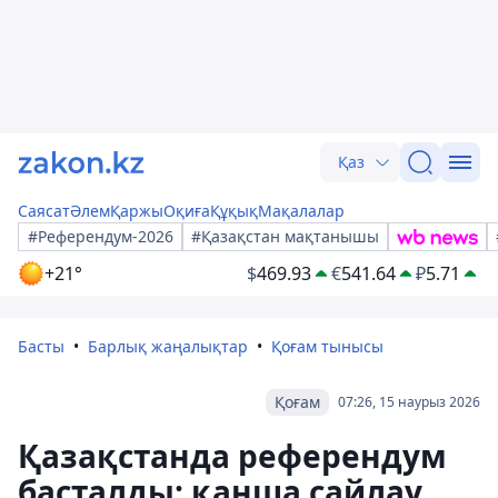
Қаз
Саясат
Әлем
Қаржы
Оқиға
Құқық
Мақалалар
#Референдум-2026
#Қазақстан мақтанышы
+21°
$
469.93
€
541.64
₽
5.71
Басты
Барлық жаңалықтар
Қоғам тынысы
Қоғам
07:26, 15 наурыз 2026
Қазақстанда референдум
басталды: қанша сайлау