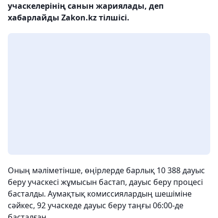
учаскелерінің санын жариялады, деп
хабарлайды Zakon.kz тілшісі.
Оның мәліметінше, өңірлерде барлық 10 388 дауыс
беру учаскесі жұмысын бастап, дауыс беру процесі
басталды. Аумақтық комиссиялардың шешіміне
сәйкес, 92 учаскеде дауыс беру таңғы 06:00-де
басталған.