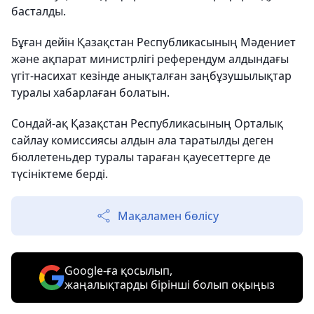
басталды.
Бұған дейін Қазақстан Республикасының Мәдениет
және ақпарат министрлігі референдум алдындағы
үгіт-насихат кезінде анықталған заңбұзушылықтар
туралы хабарлаған болатын.
Сондай-ақ Қазақстан Республикасының Орталық
сайлау комиссиясы алдын ала таратылды деген
бюллетеньдер туралы тараған қауесеттерге де
түсініктеме берді.
Мақаламен бөлісу
Google-ға қосылып,
жаңалықтарды бірінші болып оқыңыз