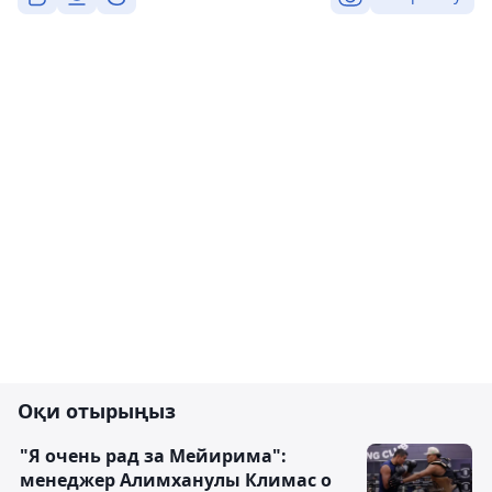
Оқи отырыңыз
"Я очень рад за Мейирима":
менеджер Алимханулы Климас о