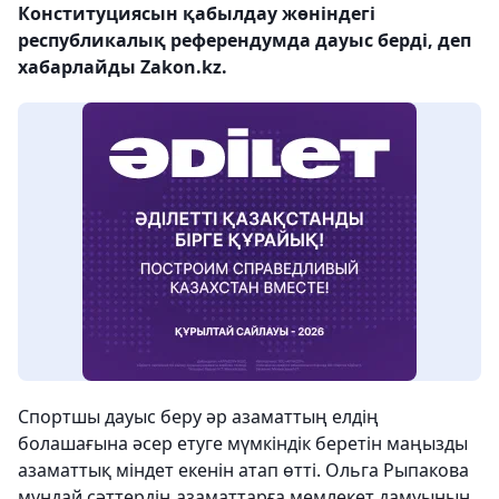
Конституциясын қабылдау жөніндегі
республикалық референдумда дауыс берді, деп
хабарлайды Zakon.kz.
Спортшы дауыс беру әр азаматтың елдің
болашағына әсер етуге мүмкіндік беретін маңызды
азаматтық міндет екенін атап өтті. Ольга Рыпакова
мұндай сәттердің азаматтарға мемлекет дамуының