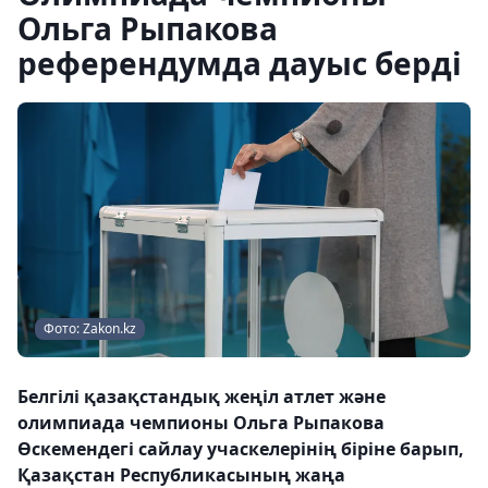
Ольга Рыпакова
референдумда дауыс берді
Фото: Zakon.kz
Белгілі қазақстандық жеңіл атлет және
олимпиада чемпионы Ольга Рыпакова
Өскемендегі сайлау учаскелерінің біріне барып,
Қазақстан Республикасының жаңа