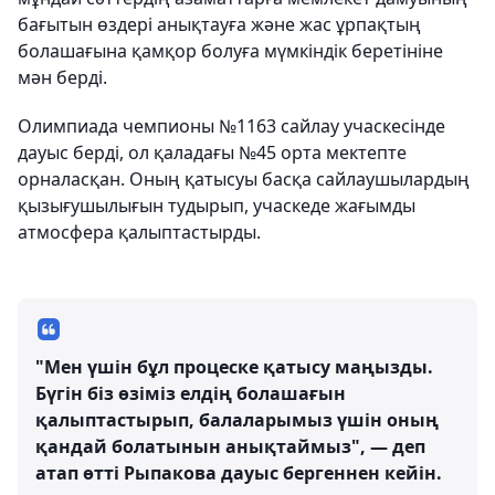
бағытын өздері анықтауға және жас ұрпақтың
болашағына қамқор болуға мүмкіндік беретініне
мән берді.
Олимпиада чемпионы №1163 сайлау учаскесінде
дауыс берді, ол қаладағы №45 орта мектепте
орналасқан. Оның қатысуы басқа сайлаушылардың
қызығушылығын тудырып, учаскеде жағымды
атмосфера қалыптастырды.
"Мен үшін бұл процеске қатысу маңызды.
Бүгін біз өзіміз елдің болашағын
қалыптастырып, балаларымыз үшін оның
қандай болатынын анықтаймыз", — деп
атап өтті Рыпакова дауыс бергеннен кейін.