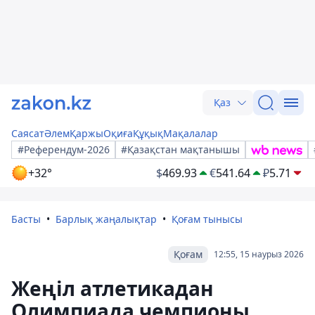
Қаз
Саясат
Әлем
Қаржы
Оқиға
Құқық
Мақалалар
#Референдум-2026
#Қазақстан мақтанышы
+32°
$
469.93
€
541.64
₽
5.71
Басты
Барлық жаңалықтар
Қоғам тынысы
Қоғам
12:55, 15 наурыз 2026
Жеңіл атлетикадан
Олимпиада чемпионы