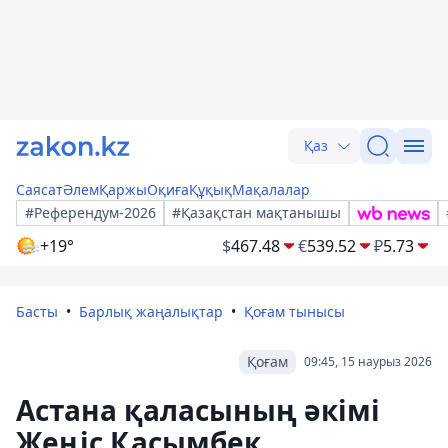
Қаз
Саясат
Әлем
Қаржы
Оқиға
Құқық
Мақалалар
#Референдум-2026
#Қазақстан мақтанышы
+19°
$
467.48
€
539.52
₽
5.73
Басты
Барлық жаңалықтар
Қоғам тынысы
Қоғам
09:45, 15 наурыз 2026
Астана қаласының әкімі
Жеңіс Қасымбек