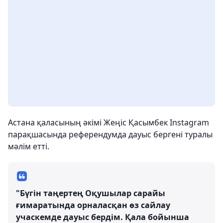
Астана қаласының әкімі Жеңіс Қасымбек Instagram
парақшасында референдумда дауыс бергені туралы
мәлім етті.
"Бүгін таңертең Оқушылар сарайы
ғимаратында орналасқан өз сайлау
учаскемде дауыс бердім. Қала бойынша