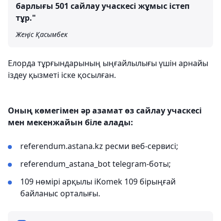
барлығы 501 сайлау учаскесі жұмыс істеп
тұр."
Жеңіс Қасымбек
Елорда тұрғындарының ыңғайлылығы үшін арнайы
іздеу қызметі іске қосылған.
Оның көмегімен әр азамат өз сайлау учаскесі
мен мекенжайын біле алады:
referendum.astana.kz ресми веб-сервисі;
referendum_astana_bot telegram-боты;
109 нөмірі арқылы iKomek 109 бірыңғай
байланыс орталығы.