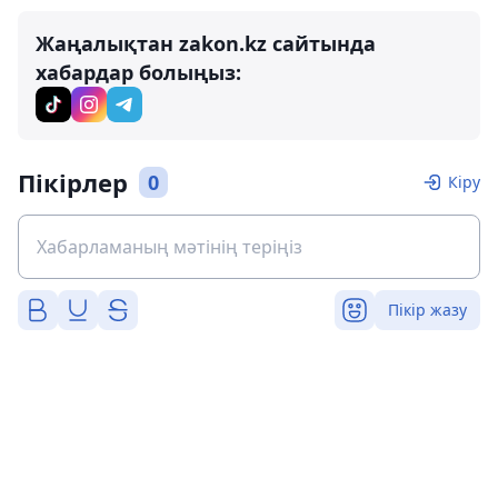
Жаңалықтан zakon.kz сайтында
хабардар болыңыз:
Пікірлер
0
Кіру
Пікір жазу