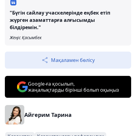
"Бүгін сайлау учаскелерінде еңбек етіп
жүрген азаматтарға алғысымды
білдіремін."
Жеңіс Қасымбек
Мақаламен бөлісу
Google-ға қосылып,
жаңалықтарды бірінші болып оқыңыз
Айгерим Тарина