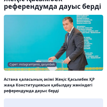
референдумда дауыс берді
Сурет: instagram\jenis_qasymbek
Астана қаласының әкімі Жеңіс Қасымбек ҚР
жаңа Конституциясын қабылдау жөніндегі
референдумда дауыс берді