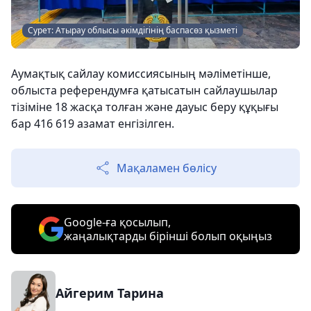
Сурет: Атырау облысы әкімдігінің баспасөз қызметі
Аумақтық сайлау комиссиясының мәліметінше,
облыста референдумға қатысатын сайлаушылар
тізіміне 18 жасқа толған және дауыс беру құқығы
бар 416 619 азамат енгізілген.
Мақаламен бөлісу
Google-ға қосылып,
жаңалықтарды бірінші болып оқыңыз
Айгерим Тарина