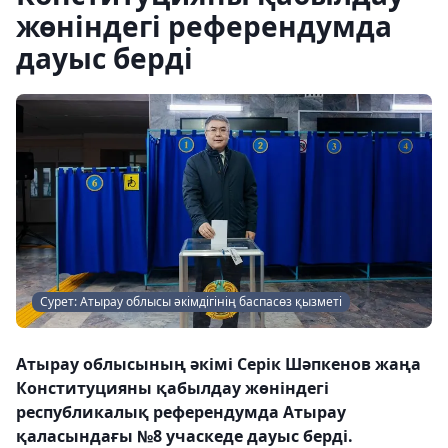
жөніндегі референдумда
дауыс берді
Сурет: Атырау облысы әкімдігінің баспасөз қызметі
Атырау облысының әкімі Серік Шәпкенов жаңа
Конституцияны қабылдау жөніндегі
республикалық референдумда Атырау
қаласындағы №8 учаскеде дауыс берді.