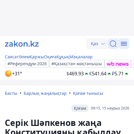
Қаз
Саясат
Әлем
Қаржы
Оқиға
Құқық
Мақалалар
#Референдум-2026
#Қазақстан мақтанышы
+31°
$
469.93
€
541.64
₽
5.71
Басты
Барлық жаңалықтар
Қоғам тынысы
Қоғам
09:15, 15 наурыз 2026
Серік Шәпкенов жаңа
Конституцияны қабылдау