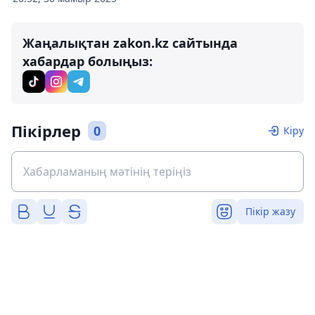
Жаңалықтан zakon.kz сайтында
хабардар болыңыз:
Пікірлер
0
Кіру
Пікір жазу