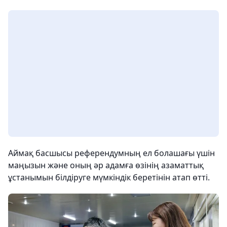
Аймақ басшысы референдумның ел болашағы үшін
маңызын және оның әр адамға өзінің азаматтық
ұстанымын білдіруге мүмкіндік беретінін атап өтті.