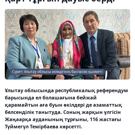
Сурет: Ұлытау облысы әкімдігінің баспасөз қызметі
Ұлытау облысында республикалық референдум
барысында ел болашағына бейжай
қарамайтын аға буын өкілдері де азаматтық
белсенділік танытуда. Соның жарқын үлгісін
Жаңаарқа ауданының тұрғыны, 116 жастағы
Түймегүл Темірбаева көрсетті.