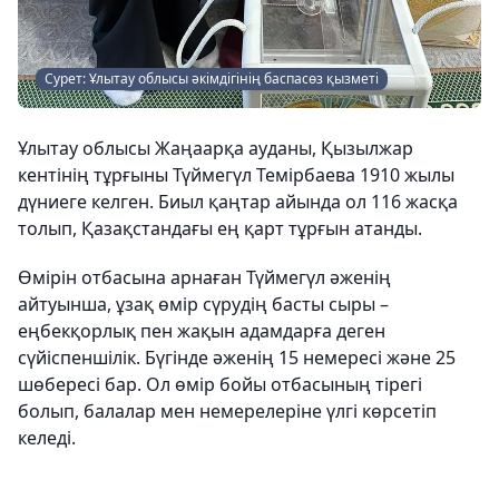
Сурет: Ұлытау облысы әкімдігінің баспасөз қызметі
Ұлытау облысы Жаңаарқа ауданы, Қызылжар
кентінің тұрғыны Түймегүл Темірбаева 1910 жылы
дүниеге келген. Биыл қаңтар айында ол 116 жасқа
толып, Қазақстандағы ең қарт тұрғын атанды.
Өмірін отбасына арнаған Түймегүл әженің
айтуынша, ұзақ өмір сүрудің басты сыры –
еңбекқорлық пен жақын адамдарға деген
сүйіспеншілік. Бүгінде әженің 15 немересі және 25
шөбересі бар. Ол өмір бойы отбасының тірегі
болып, балалар мен немерелеріне үлгі көрсетіп
келеді.