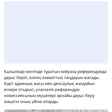
Қызылжар кентінде тұратын кейуана референдумда
дауыс беріп, өзінің азаматтық таңдауын жасады.
Қарт адамның жасы мен денсаулық жағдайын
ескере отырып, учаскелік референдум
комиссиясының мүшелері арнайы дауыс беру
жәшігін оның үйіне апарды.