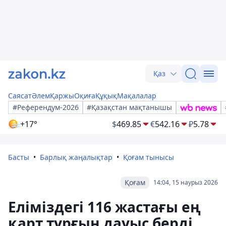
Қаз
Саясат
Әлем
Қаржы
Оқиға
Құқық
Мақалалар
#Референдум-2026
#Қазақстан мақтанышы
+17°
$
469.85
€
542.16
₽
5.78
Басты
Барлық жаңалықтар
Қоғам тынысы
Қоғам
14:04, 15 наурыз 2026
Еліміздегі 116 жастағы ең
қарт тұрғын дауыс берді