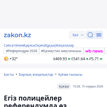
Қаз
Саясат
Әлем
Қаржы
Оқиға
Құқық
Мақалалар
#Референдум-2026
#Қазақстан мақтанышы
+32°
$
469.93
€
541.64
₽
5.71
Басты
Барлық жаңалықтар
Қоғам тынысы
Қоғам
15:28, 15 наурыз 2026
Егіз полицейлер
референдумда өз