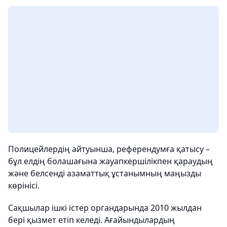
Полицейлердің айтуынша, референдумға қатысу –
бұл елдің болашағына жауапкершілікпен қараудың
және белсенді азаматтық ұстанымның маңызды
көрінісі.
Сақшылар ішкі істер органдарында 2010 жылдан
бері қызмет етіп келеді. Ағайындылардың