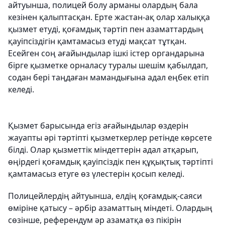
айтуынша, полицей болу арманы олардың бала
кезінен қалыптасқан. Ерте жастан-ақ олар халыққа
қызмет етуді, қоғамдық тәртіп пен азаматтардың
қауіпсіздігін қамтамасыз етуді мақсат тұтқан.
Есейген соң ағайындылар ішкі істер органдарына
бірге қызметке орналасу туралы шешім қабылдап,
содан бері таңдаған мамандығына адал еңбек етіп
келеді.
Қызмет барысында егіз ағайындылар өздерін
жауапты әрі тәртіпті қызметкерлер ретінде көрсете
білді. Олар қызметтік міндеттерін адал атқарып,
өңірдегі қоғамдық қауіпсіздік пен құқықтық тәртіпті
қамтамасыз етуге өз үлестерін қосып келеді.
Полицейлердің айтуынша, елдің қоғамдық-саяси
өміріне қатысу – әрбір азаматтың міндеті. Олардың
сөзінше, референдум әр азаматқа өз пікірін