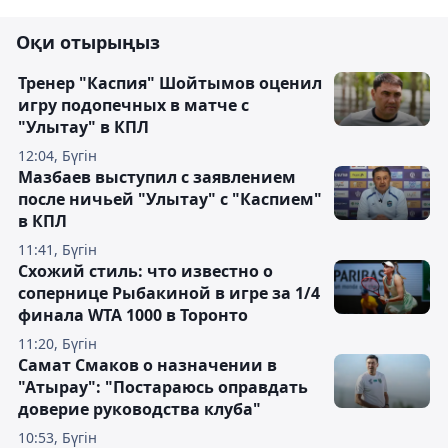
Оқи отырыңыз
Тренер "Каспия" Шойтымов оценил
игру подопечных в матче с
"Улытау" в КПЛ
12:04, Бүгін
Мазбаев выступил с заявлением
после ничьей "Улытау" с "Каспием"
в КПЛ
11:41, Бүгін
Схожий стиль: что известно о
сопернице Рыбакиной в игре за 1/4
финала WTA 1000 в Торонто
11:20, Бүгін
Самат Смаков о назначении в
"Атырау": "Постараюсь оправдать
доверие руководства клуба"
10:53, Бүгін