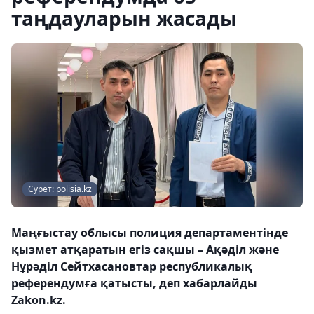
таңдауларын жасады
Сурет: polisia.kz
Маңғыстау облысы полиция департаментінде
қызмет атқаратын егіз сақшы – Ақәділ және
Нұрәділ Сейтхасановтар республикалық
референдумға қатысты, деп хабарлайды
Zakon.kz.