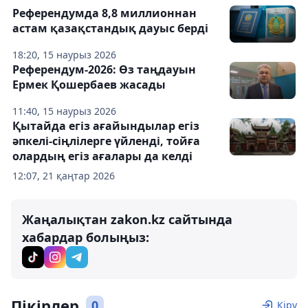
Референдумда 8,8 миллионнан
астам қазақстандық дауыс берді
18:20, 15 наурыз 2026
Референдум-2026: Өз таңдауын
Ермек Қошербаев жасады
11:40, 15 наурыз 2026
Қытайда егіз ағайындылар егіз
әпкелі-сіңлілерге үйленді, тойға
олардың егіз ағалары да келді
12:07, 21 қаңтар 2026
Жаңалықтан zakon.kz сайтында
хабардар болыңыз:
Пікірлер
0
Кіру