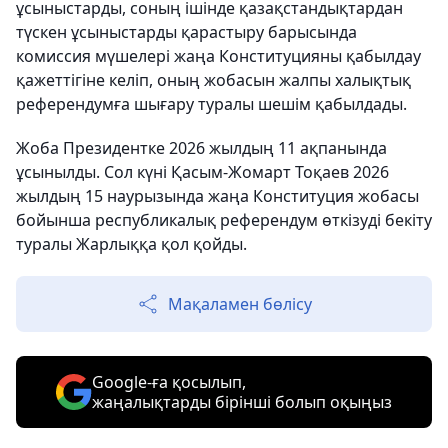
ұсыныстарды, соның ішінде қазақстандықтардан
түскен ұсыныстарды қарастыру барысында
комиссия мүшелері жаңа Конституцияны қабылдау
қажеттігіне келіп, оның жобасын жалпы халықтық
референдумға шығару туралы шешім қабылдады.
Жоба Президентке 2026 жылдың 11 ақпанында
ұсынылды. Сол күні Қасым-Жомарт Тоқаев 2026
жылдың 15 наурызында жаңа Конституция жобасы
бойынша республикалық референдум өткізуді бекіту
туралы Жарлыққа қол қойды.
Мақаламен бөлісу
Google-ға қосылып,
жаңалықтарды бірінші болып оқыңыз