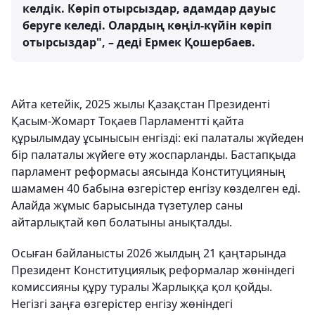
келдік. Көріп отырсыздар, адамдар дауыс
беруге келеді. Олардың көңіл-күйін көріп
отырсыздар", – деді Ермек Қошербаев.
Айта кетейік, 2025 жылы Қазақстан Президенті
Қасым-Жомарт Тоқаев Парламентті қайта
құрылымдау ұсынысын енгізді: екі палаталы жүйеден
бір палаталы жүйеге өту жоспарланды. Бастапқыда
парламент реформасы аясында Конституцияның
шамамен 40 бабына өзгерістер енгізу көзделген еді.
Алайда жұмыс барысында түзетулер саны
айтарлықтай көп болатыны анықталды.
Осыған байланысты 2026 жылдың 21 қаңтарында
Президент Конституциялық реформалар жөніндегі
комиссияны құру туралы Жарлыққа қол қойды.
Негізгі заңға өзгерістер енгізу жөніндегі