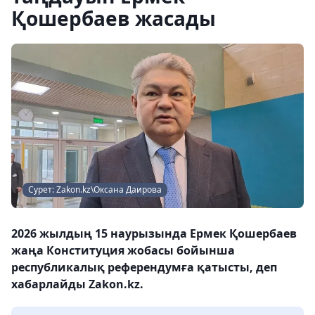
Қошербаев жасады
Сурет: Zakon.kz\Оксана Даирова
2026 жылдың 15 наурызында Ермек Қошербаев
жаңа Конституция жобасы бойынша
республикалық референдумға қатысты, деп
хабарлайды Zakon.kz.