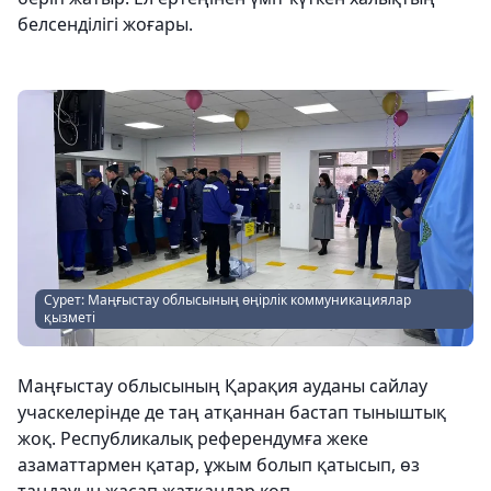
белсенділігі жоғары.
Сурет: Маңғыстау облысының өңірлік коммуникациялар
қызметі
Маңғыстау облысының Қарақия ауданы сайлау
учаскелерінде де таң атқаннан бастап тыныштық
жоқ. Республикалық референдумға жеке
азаматтармен қатар, ұжым болып қатысып, өз
таңдауын жасап жатқандар көп.