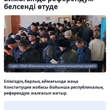
белсенді өтуде
Сурет: Абай облысының өңірлік коммуникациялар қызметі
Еліміздің барлық аймағында жаңа
Конституция жобасы бойынша республикалық
референдум жалғасып жатыр.