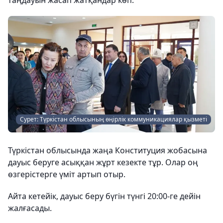
Сурет: Түркістан облысының өңірлік коммуникациялар қызметі
Түркістан облысында жаңа Конституция жобасына
дауыс беруге асыққан жұрт кезекте тұр. Олар оң
өзгерістерге үміт артып отыр.
Айта кетейік, дауыс беру бүгін түнгі 20:00-ге дейін
жалғасады.