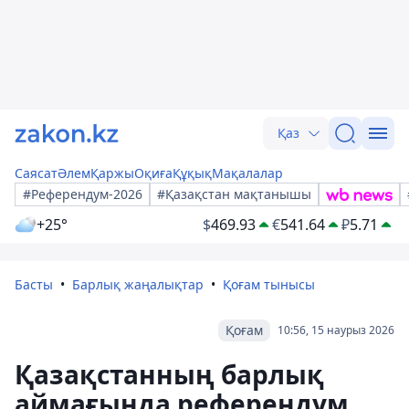
Қаз
Саясат
Әлем
Қаржы
Оқиға
Құқық
Мақалалар
#Референдум-2026
#Қазақстан мақтанышы
+25°
$
469.93
€
541.64
₽
5.71
Басты
Барлық жаңалықтар
Қоғам тынысы
Қоғам
10:56, 15 наурыз 2026
Қазақстанның барлық
аймағында референдум