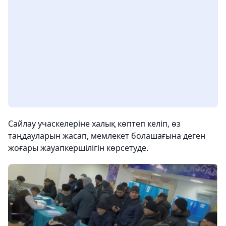
Сайлау учаскелеріне халық көптеп келіп, өз
таңдауларын жасап, мемлекет болашағына деген
жоғары жауапкершілігін көрсетуде.