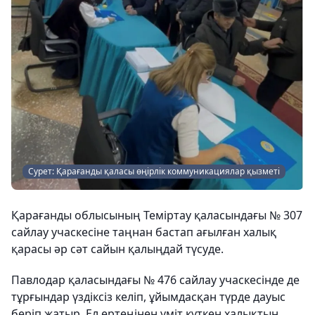
Сурет: Қарағанды қаласы өңірлік коммуникациялар қызметі
Қарағанды облысының Теміртау қаласындағы № 307
сайлау учаскесіне таңнан бастап ағылған халық
қарасы әр сәт сайын қалыңдай түсуде.
Павлодар қаласындағы № 476 сайлау учаскесінде де
тұрғындар үздіксіз келіп, ұйымдасқан түрде дауыс
беріп жатыр. Ел ертеңінен үміт күткен халықтың