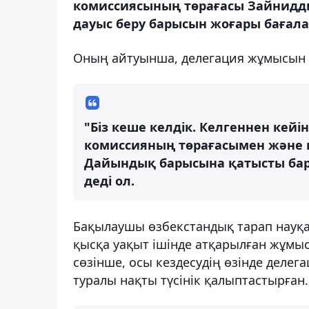
комиссиясының төрағасы Зайнидд
дауыс беру барысын жоғары бағала
Оның айтуынша, делегация жұмысын ел
"Біз кеше келдік. Келгеннен кейі
комиссияның төрағасымен және м
Дайындық барысына қатысты бар
деді ол.
Бақылаушы өзбекстандық тарап науқа
қысқа уақыт ішінде атқарылған жұмыс
сөзінше, осы кездесудің өзінде дел
туралы нақты түсінік қалыптастырған.