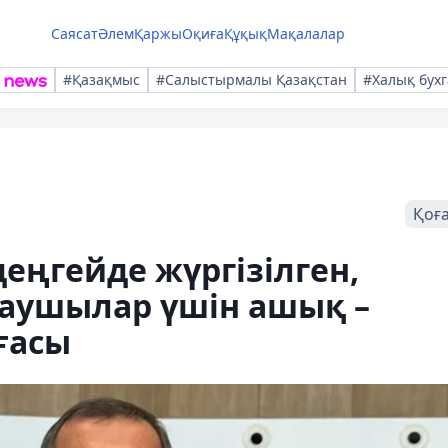
Саясат
Әлем
Қаржы
Оқиға
Құқық
Мақалалар
#Қазақмыс
#Салыстырмалы Қазақстан
#Халық бухг
Қоғ
ңгейде жүргізілген,
аушылар үшін ашық –
ғасы