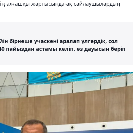
ннің алғашқы жартысында-ақ сайлаушылардың
ейін бірнеше учаскені аралап үлгердік, сол
0 пайыздан астамы келіп, өз дауысын беріп