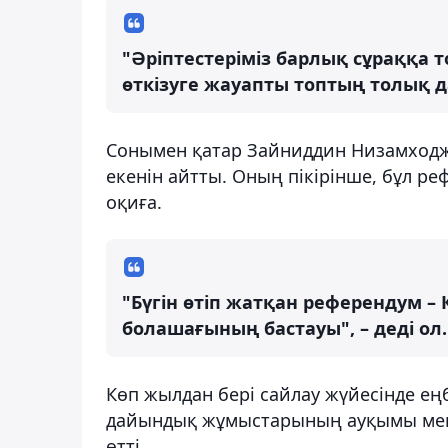
"Әріптестеріміз барлық сұраққа 
өткізуге жауапты топтың толық дай
Сонымен қатар Зайниддин Низамходжа
екенін айтты. Оның пікірінше, бұл р
оқиға.
"Бүгін өтіп жатқан референдум –
болашағының бастауы", – деді ол.
Көп жылдан бері сайлау жүйесінде еңб
дайындық жұмыстарының ауқымы мен 
өтті.