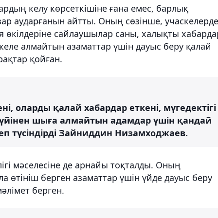
рдың келу көрсеткішіне ғана емес, барлық
зар аударғанын айтты. Оның сөзінше, учаскелерд
 өкілдеріне сайлаушылар саны, халықты хабарда
і келе алмайтын азаматтар үшін дауыс беру қалай
ақтар қойған.
ні, оларды қалай хабардар еткені, мүгедектігі
 үйінен шыға алмайтын адамдар үшін қандай
еп түсіндірді Зайниддин Низамходжаев.
ігі мәселесіне де арнайы тоқталды. Оның
а өтініш берген азаматтар үшін үйде дауыс беру
әлімет берген.