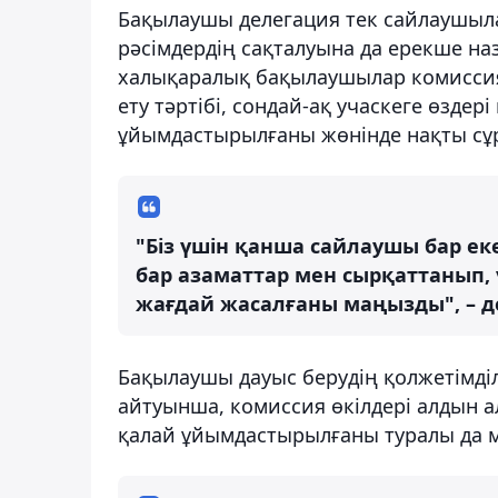
Бақылаушы делегация тек сайлаушыла
рәсімдердің сақталуына да ерекше на
халықаралық бақылаушылар комиссия
ету тәртібі, сондай-ақ учаскеге өздер
ұйымдастырылғаны жөнінде нақты сұр
"Біз үшін қанша сайлаушы бар еке
бар азаматтар мен сырқаттанып,
жағдай жасалғаны маңызды", – д
Бақылаушы дауыс берудің қолжетімділ
айтуынша, комиссия өкілдері алдын ал
қалай ұйымдастырылғаны туралы да м