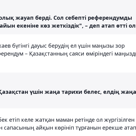
толық жауап берді. Сол себепті референдумды
ын екеніне көз жеткіздік", – деп атап өтті ол
ев бүгінгі дауыс берудің ел үшін маңызы зор
еферендум – Қазақстанның саяси өміріндегі маңыз
 Қазақстан үшін жаңа тарихи белес, елдің жаң
ек етіп келе жатқан маман ретінде ол жүргізілген
сапасының айқын көрініп тұрғанын ерекше ата