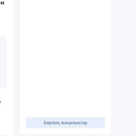
ен
қ
Барлық жаңалықтар