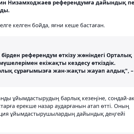
ин Низамходжаев референдумға дайындық п
ды.
ге келген бойда, яғни кеше бастаған.
н бірден референдум өткізу жөніндегі Орталық
үшелерімен екіжақты кездесу өткіздік.
лық сұрағымызға жан-жақты жауап алдық", –
нды ұйымдастырудың барлық кезеңіне, сондай-а
тарға ерекше назар аударғанын атап өтті. Оның
егация ұйымдастырушылардың дайындық деңгейі