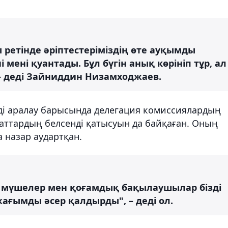
ретінде әріптестеріміздің өте ауқымды
ені қуантады. Бұл бүгін анық көрініп тұр, ал
 – деді Зайниддин Низамходжаев.
і аралау барысында делегация комиссиялардың
аттардың белсенді қатысуын да байқаған. Оның
а назар аудартқан.
 мүшелер мен қоғамдық бақылаушылар бізді
жағымды әсер қалдырды", – деді ол.