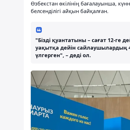
Өзбекстан өкілінің бағалауынша, кү
белсенділігі айқын байқалған.
"Бізді қуантатыны – сағат 12-ге д
уақытқа дейін сайлаушылардың 4
үлгерген", – деді ол.