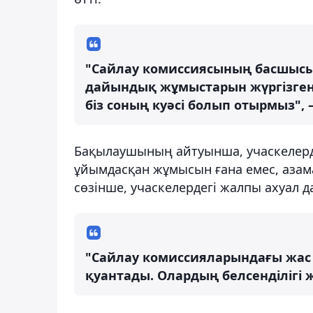
"Сайлау комиссиясының басшысы 
дайындық жұмыстарын жүргізгені м
біз соның куәсі болып отырмыз",
Бақылаушының айтуынша, учаскелерд
ұйымдасқан жұмысын ғана емес, азам
сөзінше, учаскелердегі жалпы ахуал д
"Сайлау комиссияларындағы жас
қуантады. Олардың белсенділігі 