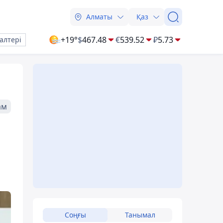
Алматы
Қаз
+19°
$
467.48
€
539.52
₽
5.73
алтері
ам
Соңғы
Танымал