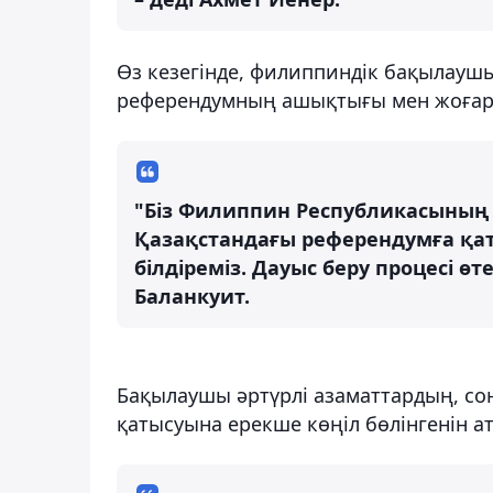
Өз кезегінде, филиппиндік бақылауш
референдумның ашықтығы мен жоғар
"Біз Филиппин Республикасының 
Қазақстандағы референдумға қат
білдіреміз. Дауыс беру процесі ө
Баланкуит.
Бақылаушы әртүрлі азаматтардың, со
қатысуына ерекше көңіл бөлінгенін ат