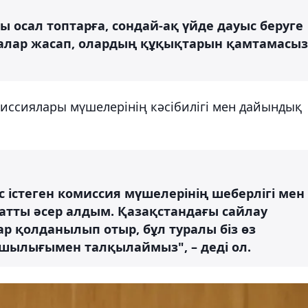
 осал топтарға, сондай-ақ үйде дауыс беруге
алар жасап, олардың құқықтарын қамтамасыз
иссиялары мүшелерінің кәсібилігі мен дайындық
 істеген комиссия мүшелерінің шеберлігі мен
тты әсер алдым. Қазақстандағы сайлау
р қолданылып отыр, бұл туралы біз өз
сшылығымен талқылаймыз", – деді ол.