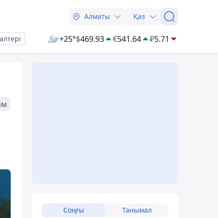
Алматы
Қаз
+25°
$
469.93
€
541.64
₽
5.71
алтері
ам
Соңғы
Танымал