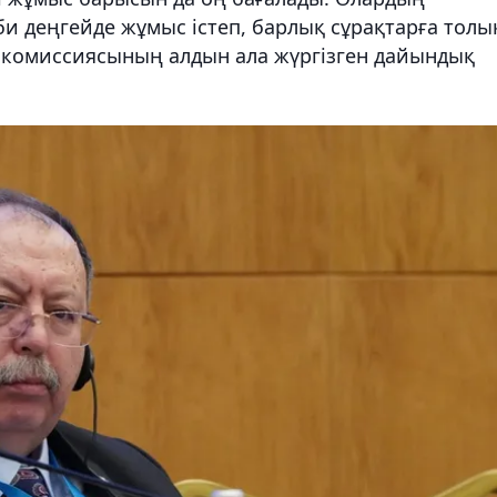
би деңгейде жұмыс істеп, барлық сұрақтарға толы
ау комиссиясының алдын ала жүргізген дайындық