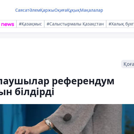
Саясат
Әлем
Қаржы
Оқиға
Құқық
Мақалалар
#Қазақмыс
#Салыстырмалы Қазақстан
#Халық бухг
Қоғ
лаушылар референдум
н білдірді