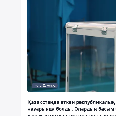
Фото: Zakon.kz
Қазақстанда өткен республикалы
назарында болды. Олардың басым бө
халықаралық стандарттарға сай өтк