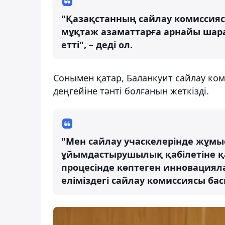
"Қазақстанның сайлау комиссиясы
мұқтаж азаматтарға арнайы шар
етті", – деді ол.
Сонымен қатар, Баланкуит сайлау ком
деңгейіне тәнті болғанын жеткізді.
"Мен сайлау учаскелерінде жұмыс
ұйымдастырушылық қабілетіне қа
процесінде көптеген инновацияла
еліміздегі сайлау комиссиясы ба