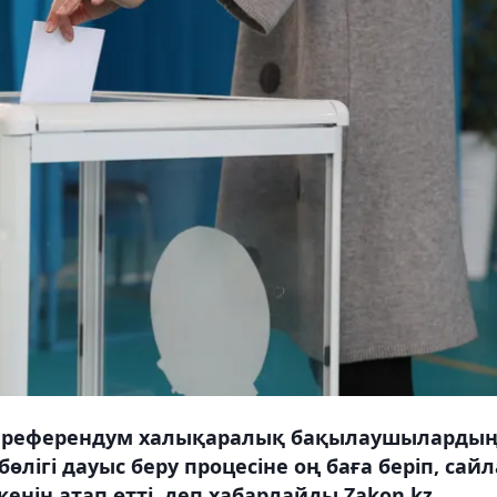
қ референдум халықаралық бақылаушыларды
лігі дауыс беру процесіне оң баға беріп, сайл
енін атап өтті, деп хабарлайды Zakon.kz.