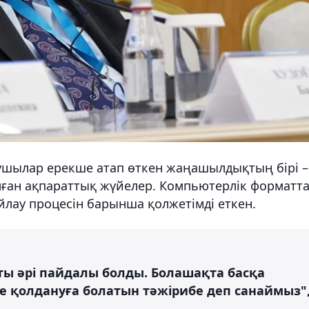
ушылар ерекше атап өткен жаңашылдықтың бірі –
алған ақпараттық жүйелер. Компьютерлік форматт
йлау процесін барынша қолжетімді еткен.
қты әрі пайдалы болды. Болашақта басқа
де қолдануға болатын тәжірибе деп санаймыз"