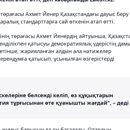
ң төрағасы Ахмет Йенер Қазақстандағы дауыс беру
аралық стандарттарға сай өткенін атап өтті.
інің төрағасы Ахмет Йенердің айтуынша, Қазақст
нділікпен қатысуы демократиялық үдерістің дам
метінше, жарияланған алдын ала нәтижелер
рендумға қатысып, ұсынылған өзгерістерді
келеріне белсенді келіп, өз құқықтарын
тия тұрғысынан өте қуанышты жағдай", – деді
і жұмыс барысын да оң бағалады. Олардың