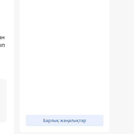
ан
ып
Барлық жаңалықтар