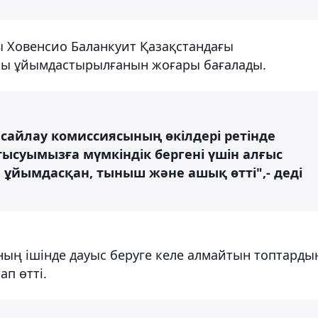
ы Ховенсио Баланкуит Қазақстандағы
ы ұйымдастырылғанын жоғары бағалады.
сайлау комиссиясының өкілдері ретінде
ысуымызға мүмкіндік бергені үшін алғыс
те ұйымдасқан, тыныш және ашық өтті",- деді
ның ішінде дауыс беруге келе алмайтын топтарды
ап өтті.