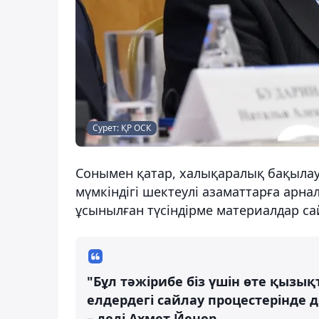
Сурет: ҚР ОСК
Сонымен қатар, халықаралық бақыла
мүмкіндігі шектеулі азаматтарға арн
ұсынылған түсіндірме материалдар са
"Бұл тәжірибе біз үшін өте қызы
елдердегі сайлау процестерінде 
– деді Ахмет Йенер.