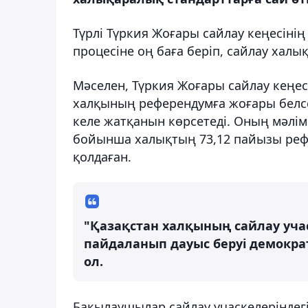
Түрлі Түркия Жоғары сайлау кеңесіні
процесіне оң баға беріп, сайлау халық
Мәселен, Түркия Жоғары сайлау кеңес
халқының референдумға жоғары белсе
келе жатқанын көрсетеді. Оның мәлі
бойынша халықтың 73,12 пайызы рефе
қолдаған.
"Қазақстан халқының сайлау учас
пайдаланып дауыс беруі демокра
ол.
Бақылаушылар сайлау учаскелеріндег