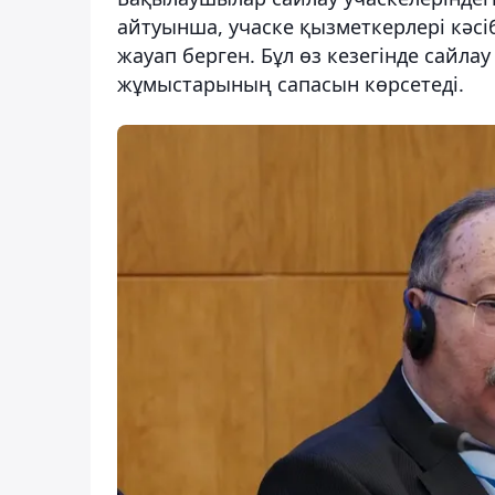
айтуынша, учаске қызметкерлері кәсі
жауап берген. Бұл өз кезегінде сайл
жұмыстарының сапасын көрсетеді.