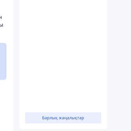
н
ры
Барлық жаңалықтар