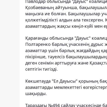
Павлодар облысында "Дауыc" коалици
Қозбаеваның айтуынша, бақылаушылар 
маңызға ие болған. Бақылаушылар уча
қолжетімділікті алдын ала тексерге
азаматтардың жақсы көңіл-күйі мен ер
Қарағанды облысында "Дауыc" коал
Полтаренко барлық учаскенің дұрыс ж
азаматтар үшін барлық жағдайдың қ
пікірінше, тәуелсіз бақылаушылардың
деген сенімін арттыруға және Қазақ
септігін тигізді.
Көкшетауда "Ел Дауысы" қорының ба
азаматтарды мемлекеттегі өзгерістер
шақырды.
Тараздағы №494 сайлау учаскесінде 