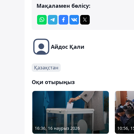
Мақаламен бөлісу:
Айдос Қали
Қазақстан
Оқи отырыңыз
16:36, 16 наурыз 2026
10:56, 