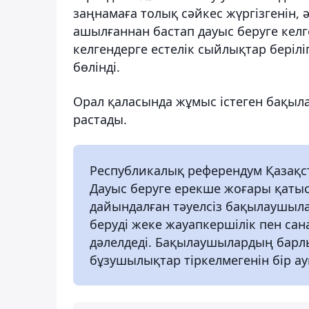
заңнамаға толық сәйкес жүргізгенін,
ашылғаннан бастап дауыс беруге келге
келгендерге естелік сыйлықтар берілі
бөлінді.
Орал қаласында жұмыс істеген бақыла
растады.
Республикалық референдум Қазақст
Дауыс беруге ерекше жоғары қатыс
дайындалған тәуелсіз бақылаушыла
беруді жеке жауапкершілік пен са
дәлелдеді. Бақылаушылардың барлы
бұзушылықтар тіркелмегенін бір ау