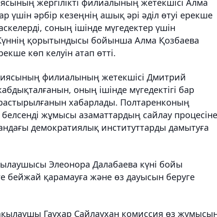
ясының жергілікті филиалының жетекшісі Алма
үшін әрбір кезеңнің ашық әрі әділ өтуі ерекше
скелерді, соның ішінде мүгедектер үшін
н. Күннің қорытындысы бойынша Алма Қозбаева
екше көп келуін атап өтті.
ициясының филиалының жетекшісі Дмитрий
абдықталғанын, оның ішінде мүгедектігі бар
арастырылғанын хабарлады. Полтаренконың
 белсенді жұмысы азаматтардың сайлау процесін
стандағы демократиялық институттарды дамытуға
қылаушысы Элеонора Далабаева күні бойы
ге бейжай қарамауға және өз дауысын беруге
бақылаушы Гаухар Сайлаухан комиссия өз жұмысы