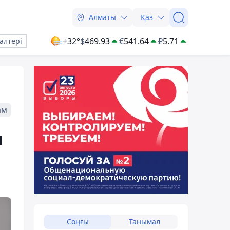
Алматы
Қаз
+32°
$
469.93
€
541.64
₽
5.71
алтері
ам
м
Соңғы
Танымал