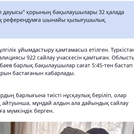
Ел дауысы" қорының бақылаушылары 32 қалада
дың референдумға шынайы қызығушылық
 үлгілік ұйымдастыру қамтамасыз етілген. Түркіста
лициясы 922 сайлау учаскесін қамтыған. Облыст
баев барлық бақылаушылар сағат 5:45-тен бастап
арын бастағанын хабарлады.
рдың барлығына тиісті нұсқаулық беріліп, олар
 айтуынша, мұндай алдын ала дайындық сайлау
а мүмкіндік берген.