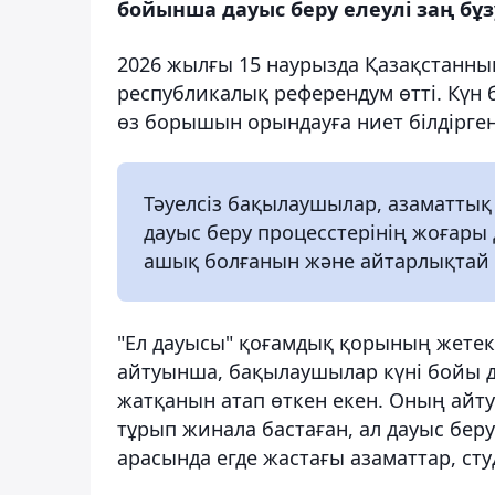
бойынша дауыс беру елеулі заң бұз
2026 жылғы 15 наурызда Қазақстанны
республикалық референдум өтті. Күн
өз борышын орындауға ниет білдірге
Тәуелсіз бақылаушылар, азаматтық
дауыс беру процесстерінің жоғар
ашық болғанын және айтарлықтай 
"Ел дауысы" қоғамдық қорының жетек
айтуынша, бақылаушылар күні бойы д
жатқанын атап өткен екен. Оның айт
тұрып жинала бастаған, ал дауыс бер
арасында егде жастағы азаматтар, ст