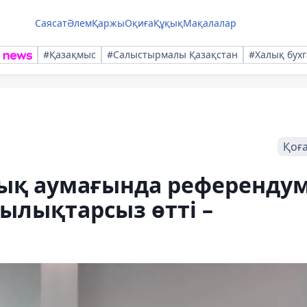
Саясат
Әлем
Қаржы
Оқиға
Құқық
Мақалалар
#Қазақмыс
#Салыстырмалы Қазақстан
#Халық бухг
Қоғ
ық аумағында референду
ылықтарсыз өтті –