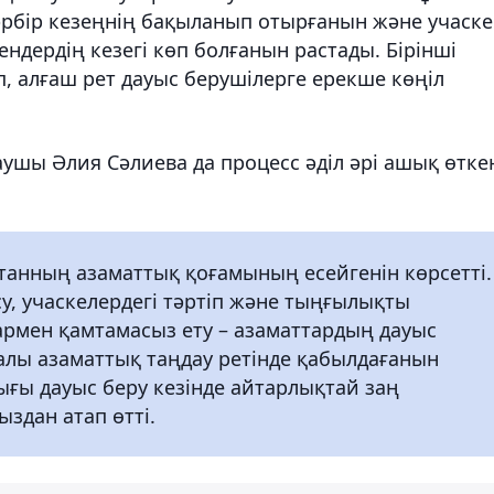
 әрбір кезеңнің бақыланып отырғанын және учаске
ндердің кезегі көп болғанын растады. Бірінші
п, алғаш рет дауыс берушілерге ерекше көңіл
ушы Әлия Сәлиева да процесс әділ әрі ашық өтке
анның азаматтық қоғамының есейгенін көрсетті.
у, учаскелердегі тәртіп және тыңғылықты
рмен қамтамасыз ету – азаматтардың дауыс
налы азаматтық таңдау ретінде қабылдағанын
ғы дауыс беру кезінде айтарлықтай заң
ыздан атап өтті.