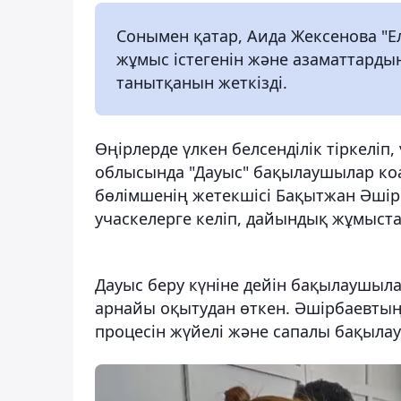
Сонымен қатар, Аида Жексенова "
жұмыс істегенін және азаматтар
танытқанын жеткізді.
Өңірлерде үлкен белсенділік тіркеліп,
облысында "Дауыc" бақылаушылар коа
бөлімшенің жетекшісі Бақытжан Әшір
учаскелерге келіп, дайындық жұмыст
Дауыс беру күніне дейін бақылаушыла
арнайы оқытудан өткен. Әшірбаевтың
процесін жүйелі және сапалы бақылауғ