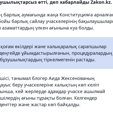
ушылықтарсыз өтті, деп хабарлайды Zakon.kz.
ң барлық аумағында жаңа Конституцияға арналға
 бойы барлық сайлау учаскелерінің бақылаушыла
н азаматтардың үлкен ағынына куә болды.
 қоғам өкілдері және халықаралық сарапшылар
ы деңгейде ұйымдастырылғанын, процедуралардың
бұзушылықтардың тіркелмегенін растады.
шісі, танымал блогер Аида Жексенованың
ауыс беру учаскелеріне халықтың көп келіп
уынша, кей жерлерде адамдар учаске ашылмай
ушілердің ағыны тұрақты болған. Келгендер
уденттер және жастар көп байқалды.