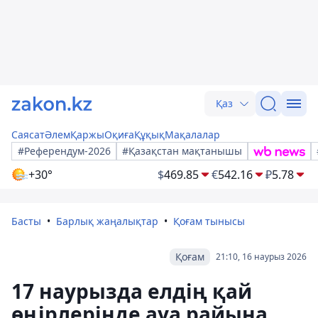
Қаз
Саясат
Әлем
Қаржы
Оқиға
Құқық
Мақалалар
#Референдум-2026
#Қазақстан мақтанышы
+30°
$
469.85
€
542.16
₽
5.78
Басты
Барлық жаңалықтар
Қоғам тынысы
Қоғам
21:10, 16 наурыз 2026
17 наурызда елдің қай
өңірлерінде ауа райына