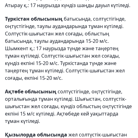
Атырау қ.: 17 наурызда күндіз шаңды дауыл күтіледі.
Түркістан облысының
батысында, солтүстігінде,
оңтүстігінде, таулы аудандарында тұман күтіледі.
Солтүстік-шығыстан жел соғады, облыстың
батысында, таулы аудандарында 15-20 м/с.
Шымкент қ.: 17 наурызда түнде және таңертең
тұман күтіледі. Солтүстік-шығыстан жел соғады,
күндіз екпіні 15-20 м/с. Түркістанда түнде және
таңертең тұман күтіледі. Солтүстік-шығыстан жел
соғады, екпіні 15-20 м/с.
Ақтөбе облысының
солтүстігінде, оңтүстігінде,
орталығында тұман күтіледі. Шығыстан, солтүстік-
шығыстан жел соғады, күндіз облыстың оңтүстігінде
екпіні 15 м/с күтіледі. Ақтөбеде кей уақыттарда
тұман күтіледі.
Қызылорда облысында
жел солтүстік-шығыстан