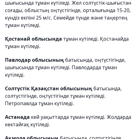
шығысында тұман күтіледі. Жел солтүстік-шығыстан
соғады, облыстың оңтүстігінде, орталығында 15-20,
күндіз екпіні 25 м/с. Семейде түнде және таңертең
тұман күтіледі.
Қостанай облысында
тұман күтіледі. Қостанайда
тұман күтіледі.
Павлодар облысының
батысында, оңтүстігінде,
шығысында тұман күтіледі. Павлодарда тұман
күтіледі.
Солтүстік Қазақстан облысының
батысында,
солтүстігінде, оңтүстігінде тұман күтіледі.
Петропавлда тұман күтіледі.
Астанада
кей уақыттарда тұман күтіледі. Жолдарда
көктайғақ күтіледі.
Ақмола облысының
батысында, солтүстігінде,