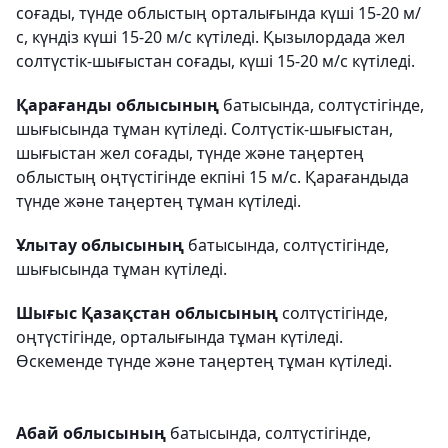
соғады, түнде облыстың орталығында күші 15-20 м/
с, күндіз күші 15-20 м/с күтіледі. Қызылордада жел
солтүстік-шығыстан соғады, күші 15-20 м/с күтіледі.
Қарағанды облысының
батысында, солтүстігінде,
шығысында тұман күтіледі. Солтүстік-шығыстан,
шығыстан жел соғады, түнде және таңертең
облыстың оңтүстігінде екпіні 15 м/с. Қарағандыда
түнде және таңертең тұман күтіледі.
Ұлытау облысының
батысында, солтүстігінде,
шығысында тұман күтіледі.
Шығыс Қазақстан облысының
солтүстігінде,
оңтүстігінде, орталығында тұман күтіледі.
Өскеменде түнде және таңертең тұман күтіледі.
Абай облысының
батысында, солтүстігінде,