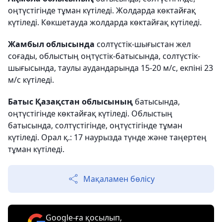
оңтүстігінде тұман күтіледі. Жолдарда көктайғақ
күтіледі. Көкшетауда жолдарда көктайғақ күтіледі.
Жамбыл облысында
солтүстік-шығыстан жел
соғады, облыстың оңтүстік-батысында, солтүстік-
шығысында, таулы аудандарында 15-20 м/с, екпіні 23
м/с күтіледі.
Батыс Қазақстан облысының
батысында,
оңтүстігінде көктайғақ күтіледі. Облыстың
батысында, солтүстігінде, оңтүстігінде тұман
күтіледі. Орал қ.: 17 наурызда түнде және таңертең
тұман күтіледі.
Мақаламен бөлісу
Google-ға қосылып,