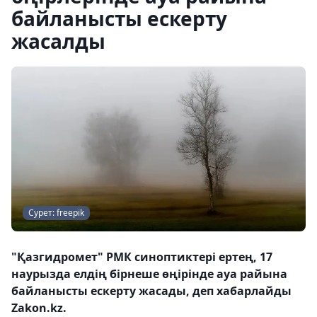
байланысты ескерту
жасалды
Сурет: freepik
"Қазгидромет" РМК синоптиктері ертең, 17
наурызда елдің бірнеше өңірінде ауа райына
байланысты ескерту жасады, деп хабарлайды
Zakon.kz.