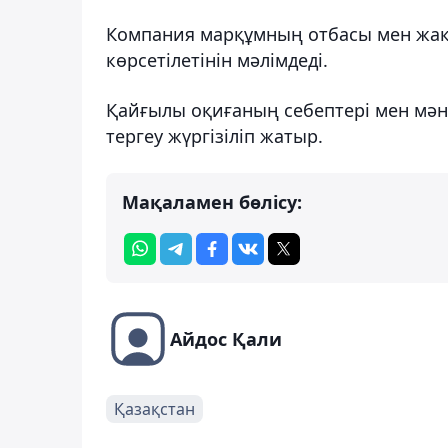
Компания марқұмның отбасы мен жақ
көрсетілетінін мәлімдеді.
Қайғылы оқиғаның себептері мен мә
тергеу жүргізіліп жатыр.
Мақаламен бөлісу:
Айдос Қали
Қазақстан