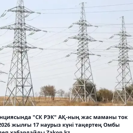
анциясында "СК РЭК" АҚ-ның жас маманы ток
2026 жылғы 17 наурыз күні таңертең Омбы
еп хабарлайды Zakon.kz.