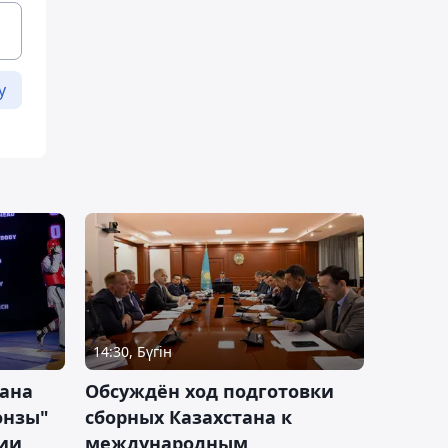
у
14:30, Бүгін
тана
Обсуждён ход подготовки
онзы"
сборных Казахстана к
зии
международным