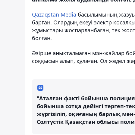
Qazaqstan Media
басылымының жазуын
барған. Олардың екеуі электр қосалқ
жұмыстары жоспарланбаған, тек жосп
болған.
Әзірше анықталмаған мән-жайлар бой
соққысын алып, құлаған. Ол жедел жәр
"Аталған факті бойынша полиция е
бойынша сотқа дейінгі тергеп-тек
жүргізіліп, оқиғаның барлық мә
Солтүстік Қазақстан облысы поли