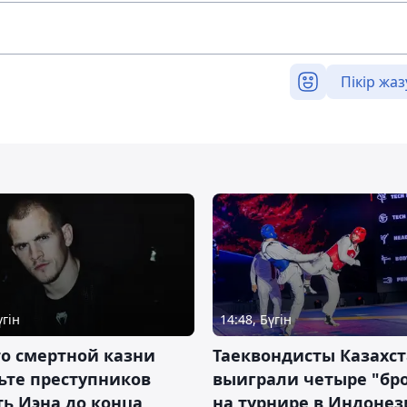
Пікір жаз
үгін
14:48, Бүгін
о смертной казни
Таеквондисты Казахс
ьте преступников
выиграли четыре "бр
ь Иэна до конца
на турнире в Индоне