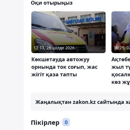
Оқи отырыңыз
12:13, 26 шілде 2026
16:25, 
Көкшетауда автожуу
Ақтөб
орнында ток соғып, жас
жыл тү
жігіт қаза тапты
қосал
көз ж
Жаңалықтан zakon.kz сайтында х
Пікірлер
0