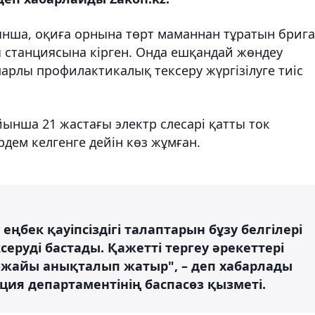
ша, оқиға орнына төрт маманнан тұратын брига
ы станциясына кірген. Онда ешқандай жөндеу
арлы профилактикалық тексеру жүргізілуге тиіс
ынша 21 жастағы электр слесарі қатты ток
дем келгенге дейін көз жұмған.
ңбек қауіпсіздігі талаптарын бұзу белгілері
серуді бастады. Қажетті тергеу әрекеттері
н-жайы анықталып жатыр", – деп хабарлады
ция департаментінің баспасөз қызметі.