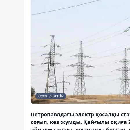
Сурет: Zakon.kz
Петропавлдағы электр қосалқы ст
соғып, көз жұмды. Қайғылы оқиға 
айналма жолы ауданында болған, д