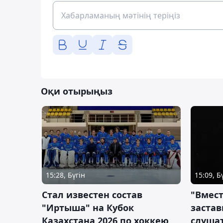
Оқи отырыңыз
15:28, Бүгін
15:09, Б
Стал известен состав
"Вмест
"Иртыша" на Кубок
застав
Казахстана 2026 по хоккею
слушат