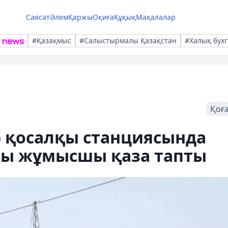
Саясат
Әлем
Қаржы
Оқиға
Құқық
Мақалалар
#Қазақмыс
#Салыстырмалы Қазақстан
#Халық бухг
Қоғ
р қосалқы станциясында
ағы жұмысшы қаза тапты