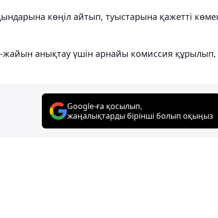
ындарына көңіл айтып, туыстарына қажетті көме
н-жайын анықтау үшін арнайы комиссия құрылып,
Google-ға қосылып,
жаңалықтарды бірінші болып оқыңыз