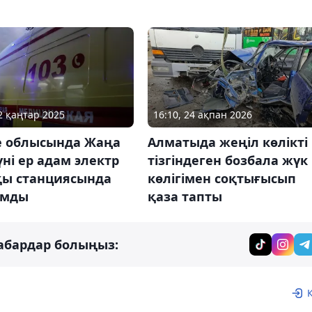
16:10, 24 ақпан 2026
02 қаңтар 2025
Алматыда жеңіл көлікті
е облысында Жаңа
тізгіндеген бозбала жүк
ні ер адам электр
көлігімен соқтығысып
қы станциясында
қаза тапты
ұмды
абардар болыңыз: