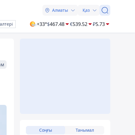
Алматы
Қаз
+33°
$
467.48
€
539.52
₽
5.73
алтері
ам
Соңғы
Танымал