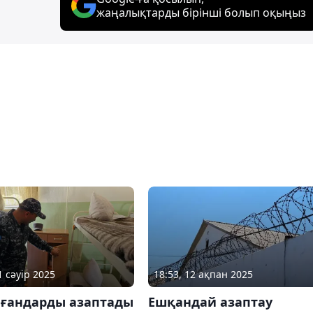
жаңалықтарды бірінші болып оқыңыз
1 сәуір 2025
18:53, 12 ақпан 2025
лғандарды азаптады
Ешқандай азаптау