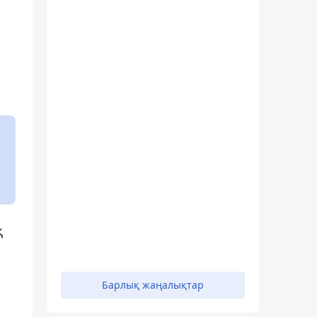
қ
Барлық жаңалықтар