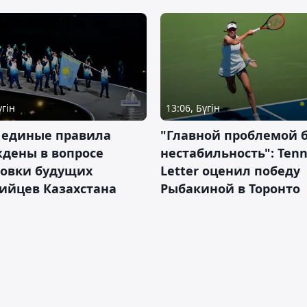
үгін
13:06, Бүгін
 единые правила
"Главной проблемой 
дены в вопросе
нестабильность": Tenn
товки будущих
Letter оценил победу
ийцев Казахстана
Рыбакиной в Торонто