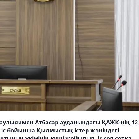
аулысымен Атбасар ауданындағы ҚАЖК-нің 12
іс бойынша Қылмыстық істер жөніндегі
ының үкімінің күші жойылып, іс сол сотқа,