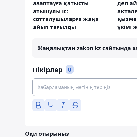
азаптауға қатысты
деп а
атышулы іс:
ақтал
сотталушыларға жаңа
қызмет
айып тағылды
үкімі
Жаңалықтан zakon.kz сайтында х
Пікірлер
0
Оқи отырыңыз