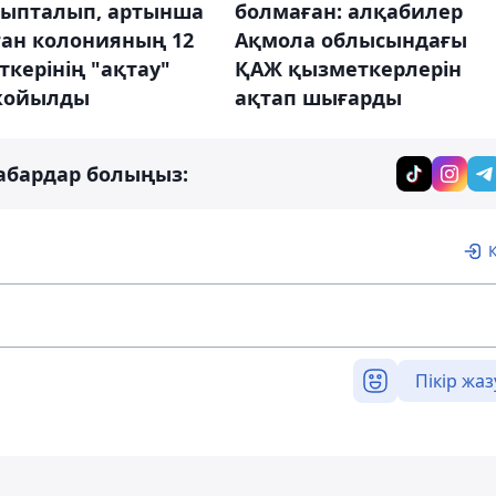
йыпталып, артынша
болмаған: алқабилер
ған колонияның 12
Ақмола облысындағы
керінің "ақтау"
ҚАЖ қызметкерлерін
 жойылды
ақтап шығарды
абардар болыңыз:
Пікір жаз