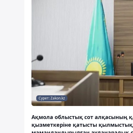
Сурет: Zakon.kz
Ақмола облыстық сот алқасының қ
қызметкеріне қатысты қылмыстық 
мамандандырылған ауданаралық сот