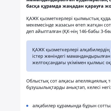
басқа құрамда жаңадан қарауға жо
ҚАЖК қызметкерлері қылмыстық қудал
мекемесінде жазасын өтеп жатқан сот
деп айыпталған (ҚК-нің 146-бабы 3-бөл
ҚАЖК қызметкерлері алқабилердің
істер жөніндегі мамандандырылған
желтоқсандағы үкімімен қылмыс о
Облыстық сот алқасы апелляциялық тә
бұзушылықтарды анықтап, келесі негі
алқабилер құрамында бұрын сотты