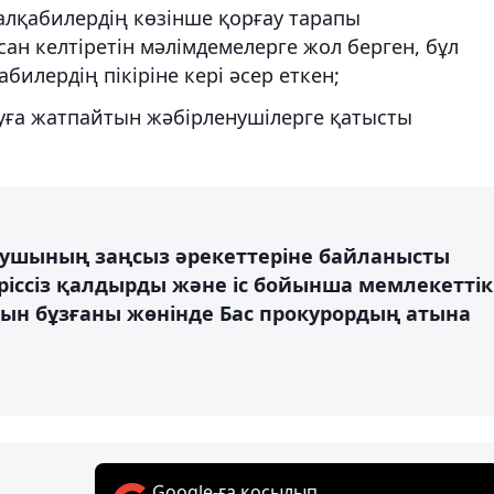
 алқабилердің көзінше қорғау тарапы
ан келтіретін мәлімдемелерге жол берген, бұл
билердің пікіріне кері әсер еткен;
уға жатпайтын жәбірленушілерге қатысты
аушының заңсыз әрекеттеріне байланысты
іссіз қалдырды және іс бойынша мемлекеттік
н бұзғаны жөнінде Бас прокурордың атына
Google-ға қосылып,