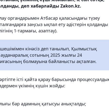
лданды, деп хабарлайды Zakon.kz.
ау органдарымен Атбасар қаласындағы түзеу
талғандарға заңсыз ықпал ету әдістерін қолданды
ігінің 1-тармағы, азаптау).
 шешімімен кінәсіз деп танылып, Қылмыстық
 ауданаралық сотының 2025 жылғы 24
қиғасының болмауына байланысты ақталған.
ртіпте істі қайта қарау барысында процессуалды
здермен үкімнің күшін жойды:
лығы бар адамның қатысуы анықталды;