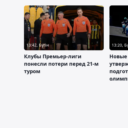
13:42, Бүгін
13:20, Б
Клубы Премьер-лиги
Новые
понесли потери перед 21-м
утверж
туром
подго
олимп