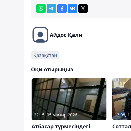
Айдос Қали
Қазақстан
Оқи отырыңыз
22:15, 05 мамыр 2026
13:08, 1
Атбасар түрмесіндегі
Сотта