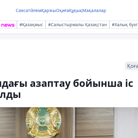
Саясат
Әлем
Қаржы
Оқиға
Құқық
Мақалалар
#Қазақмыс
#Салыстырмалы Қазақстан
#Халық бухг
Қоғ
дағы азаптау бойынша іс
олды