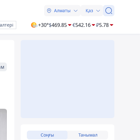
Алматы
Қаз
+30°
$
469.85
€
542.16
₽
5.78
алтері
ам
Соңғы
Танымал