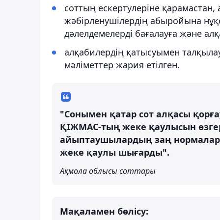
соттың ескертулеріне қарамастан,
жәбірленушілердің абыройына нұқс
дәлелдемелерді бағалауға және алқа
алқабилердің қатысуымен талқыла
мәліметтер жария етілген.
"Сонымен қатар сот алқасы қорғ
ҚІЖМАС-тың жеке қаулысын өзгер
айыптаушылардың заң нормалары
жеке қаулы шығарды".
Ақмола облысы соттары
Мақаламен бөлісу: