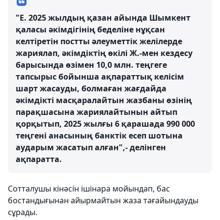
"Е. 2025 жылдың қазан айында Шымкент
қаласы әкімдігінің беделіне нұқсан
келтіретін постты әлеуметтік желілерде
жариялап, әкімдіктің өкілі Ж.-мен кездесу
барысында өзімен 10,0 млн. теңгеге
тапсырыс бойынша ақпараттық келісім
шарт жасауды, болмаған жағдайда
әкімдікті масқаралайтын жазбаны өзінің
парақшасына жариялайтынын айтып
қорқытып, 2025 жылғы 6 қарашада 990 000
теңгені анасының банктік есеп шотына
аударым жасатып алған",- делінген
ақпаратта.
Сотталушы кінәсін ішінара мойындап, бас
бостандығынан айырмайтын жаза тағайындауды
сұрады.