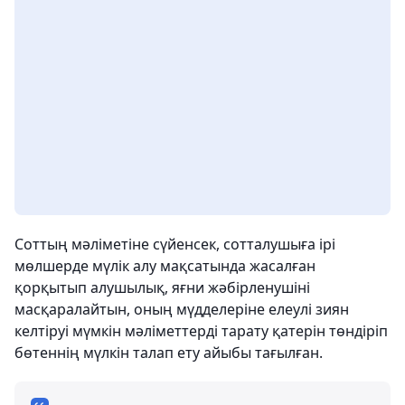
Соттың мәліметіне сүйенсек, сотталушыға ірi
мөлшерде мүлiк алу мақсатында жасалған
қорқытып алушылық, яғни жәбiрленушiнi
масқаралайтын, оның мүдделерiне елеулі зиян
келтiруi мүмкiн мәлiметтердi тарату қатерін төндіріп
бөтеннің мүлкін талап ету айыбы тағылған.