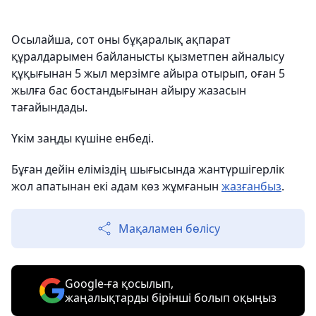
Осылайша, сот оны бұқаралық ақпарат
құралдарымен байланысты қызметпен айналысу
құқығынан 5 жыл мерзімге айыра отырып, оған 5
жылға бас бостандығынан айыру жазасын
тағайындады.
Үкім заңды күшіне енбеді.
Бұған дейін еліміздің шығысында жантүршігерлік
жол апатынан екі адам көз жұмғанын
жазғанбыз
.
Мақаламен бөлісу
Google-ға қосылып,
жаңалықтарды бірінші болып оқыңыз