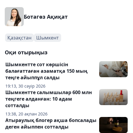
Ботагөз Ақиқат
Қазақстан
Шымкент
Оқи отырыңыз
Шымкентте сот көршісін
балағаттаған азаматқа 150 мың
теңге айыппұл салды
19:13, 30 сәуір 2026
Шымкентте салымшылар 600 млн
теңгеге алданған: 10 адам
сотталды
13:38, 20 ақпан 2026
Атыраулық блогер ақша бопсалады
деген айыппен сотталды