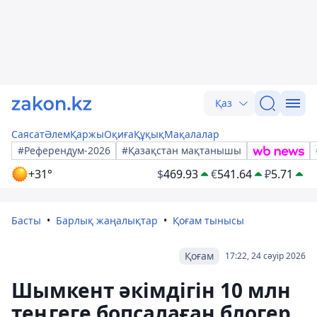
Қаз
Саясат
Әлем
Қаржы
Оқиға
Құқық
Мақалалар
#Референдум-2026
#Қазақстан мақтанышы
+31°
$
469.93
€
541.64
₽
5.71
Басты
Барлық жаңалықтар
Қоғам тынысы
Қоғам
17:22, 24 сәуір 2026
Шымкент әкімдігін 10 млн
теңгеге бопсалаған блогер