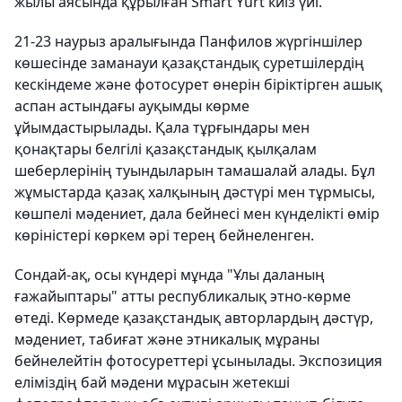
жылы аясында құрылған Smart Yurt киіз үйі.
21-23 наурыз аралығында Панфилов жүргіншілер
көшесінде заманауи қазақстандық суретшілердің
кескіндеме және фотосурет өнерін біріктірген ашық
аспан астындағы ауқымды көрме
ұйымдастырылады. Қала тұрғындары мен
қонақтары белгілі қазақстандық қылқалам
шеберлерінің туындыларын тамашалай алады. Бұл
жұмыстарда қазақ халқының дәстүрі мен тұрмысы,
көшпелі мәдениет, дала бейнесі мен күнделікті өмір
көріністері көркем әрі терең бейнеленген.
Сондай-ақ, осы күндері мұнда "Ұлы даланың
ғажайыптары" атты республикалық этно-көрме
өтеді. Көрмеде қазақстандық авторлардың дәстүр,
мәдениет, табиғат және этникалық мұраны
бейнелейтін фотосуреттері ұсынылады. Экспозиция
еліміздің бай мәдени мұрасын жетекші