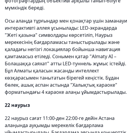
фотографтардың объективі арқылы танып-білуге
мүмкіндік береді.
Осы алаңда тұрғындар мен қонақтар үшін заманауи
интерактивті аллея ұсынылады: LED-экрандарда
"Жеті қазына" символдары көрсетіліп, Наурыз
мерекесінің бағдарламасы таныстырылады және
қаладағы негізгі локациялар бойынша навигация
қамтамасыз етіледі. Сонымен қатар "Almaty AI –
Болашаққа саяхат" атты LED-туннель жұмыс істейді.
Бұл Алматы қаласын жасанды интеллект
көзқарасымен танытатын бірегей кеңістік. Бұдан
бөлек, ашық аспан астында "Халықтық караоке"
форматындағы 4 караоке алаңы ұйымдастырылады.
22 наурыз
22 наурыз сағат 11:00-ден 22:00-ге дейін Астана
алаңында ауқымды мерекелік бағдарлама
ұйымдастырылады. Бағдарлама аясында концерттік