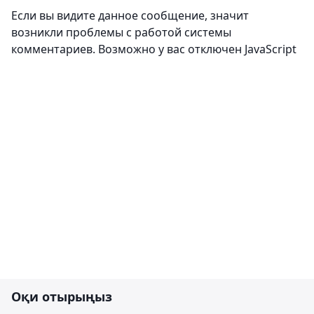
Пікірлер
0
Кіру
Пікір жазу