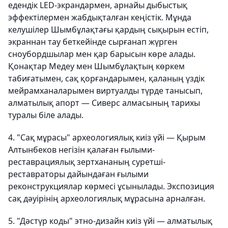
едендік LED-экрандармен, арнайы дыбыстық
эффектілермен жабдықталған кеңістік. Мұнда
келушілер Шымбұлақтағы қардың сықырын естіп,
экраннан тау беткейінде сырғанап жүрген
сноубордшылар мен қар барысын көре алады.
Қонақтар Медеу мен Шымбұлақтың көркем
табиғатымен, сақ қорғандарымен, қаланың үздік
мейрамханаларымен виртуалды түрде танысып,
алматылық апорт — Сиверс алмасының тарихы
туралы біле алады.
4. "Сақ мұрасы" археологиялық киіз үйі — Қырым
Алтынбеков негізін қалаған ғылыми-
реставрациялық зертхананың суретші-
реставраторы дайындаған ғылыми
реконструкциялар көрмесі ұсынылады. Экспозиция
сақ дәуірінің археологиялық мұрасына арналған.
5. "Дәстүр коды" этно-дизайн киіз үйі — алматылық