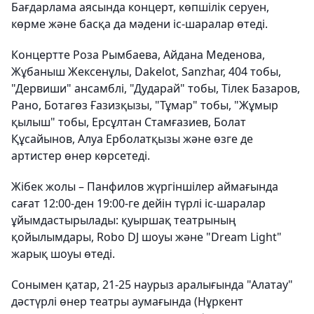
Бағдарлама аясында концерт, көпшілік серуен,
көрме және басқа да мәдени іс-шаралар өтеді.
Концертте Роза Рымбаева, Айдана Меденова,
Жұбаныш Жексенұлы, Dakelot, Sanzhar, 404 тобы,
"Дервиши" ансамблі, "Дударай" тобы, Тілек Базаров,
Рано, Ботагөз Ғазизқызы, "Тұмар" тобы, "Жұмыр
қылыш" тобы, Ерсұлтан Стамғазиев, Болат
Құсайынов, Алуа Ерболатқызы және өзге де
артистер өнер көрсетеді.
Жібек жолы – Панфилов жүргіншілер аймағында
сағат 12:00-ден 19:00-ге дейін түрлі іс-шаралар
ұйымдастырылады: қуыршақ театрының
қойылымдары, Robo DJ шоуы және "Dream Light"
жарық шоуы өтеді.
Сонымен қатар, 21-25 наурыз аралығында "Алатау"
дәстүрлі өнер театры аумағында (Нұркент