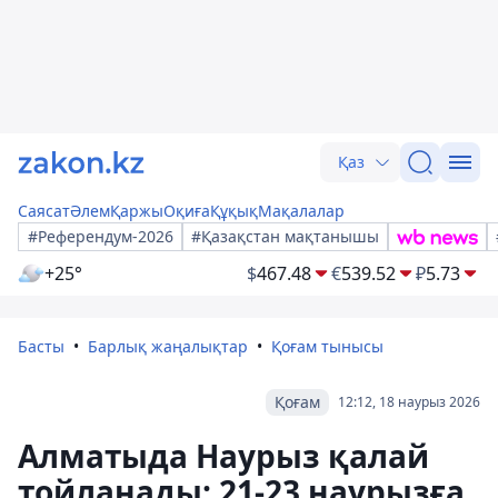
Қаз
Саясат
Әлем
Қаржы
Оқиға
Құқық
Мақалалар
#Референдум-2026
#Қазақстан мақтанышы
+25°
$
467.48
€
539.52
₽
5.73
Басты
Барлық жаңалықтар
Қоғам тынысы
Қоғам
12:12, 18 наурыз 2026
Алматыда Наурыз қалай
тойланады: 21-23 наурызға