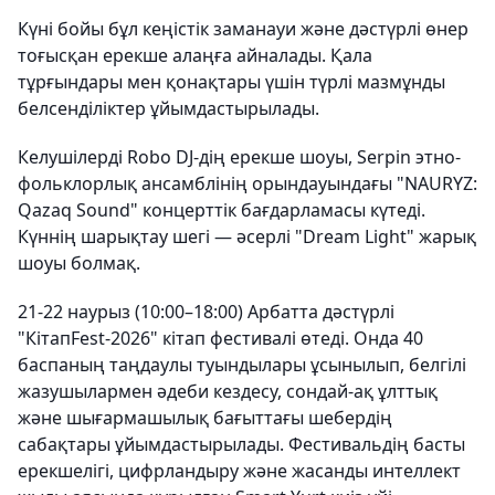
Күні бойы бұл кеңістік заманауи және дәстүрлі өнер
тоғысқан ерекше алаңға айналады. Қала
тұрғындары мен қонақтары үшін түрлі мазмұнды
белсенділіктер ұйымдастырылады.
Келушілерді Robo DJ-дің ерекше шоуы, Serpin этно-
фольклорлық ансамблінің орындауындағы "NAURYZ:
Qazaq Sound" концерттік бағдарламасы күтеді.
Күннің шарықтау шегі — әсерлі "Dream Light" жарық
шоуы болмақ.
21-22 наурыз (10:00–18:00) Арбатта дәстүрлі
"КітапFest-2026" кітап фестивалі өтеді. Онда 40
баспаның таңдаулы туындылары ұсынылып, белгілі
жазушылармен әдеби кездесу, сондай-ақ ұлттық
және шығармашылық бағыттағы шебердің
сабақтары ұйымдастырылады. Фестивальдің басты
ерекшелігі, цифрландыру және жасанды интеллект