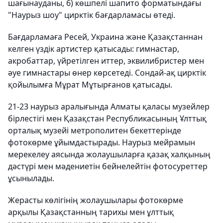
шағынауданы, 6) көшпелі шапито форматындағы
"Наурыз шоу" цирктік бағдарламасы өтеді.
Бағдарламаға Ресей, Украина және Қазақстаннан
келген үздік артистер қатысады: гимнастар,
акробаттар, үйретілген иттер, эквилибристер мен
әуе гимнастары өнер көрсетеді. Сондай-ақ цирктік
қойылымға Мұрат Мұтырғанов қатысады.
21-23 наурыз аралығында Алматы қаласы музейлер
бірлестігі мен Қазақстан Республикасының Ұлттық
орталық музейі метрополитен бекеттерінде
фотокөрме ұйымдастырады. Наурыз мейрамын
мерекелеу аясында жолаушыларға қазақ халқының
дәстүрі мен мәдениетін бейнелейтін фотосуреттер
ұсынылады.
Жерасты көлігінің жолаушылары фотокөрме
арқылы Қазақстанның тарихы мен ұлттық