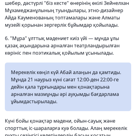
шебер, дәстүрлі "біз кесте" өнерінің өкілі Зейнелхан
Мұхамеджанұлының туындылары, этно-дизайнер
Айда Кауменованың топтамалары және Алматы
музейі қорынан зергерлік бұйымдар қойылады.
6. "Мұра" ұлттық мәдениет киіз үйі — мұнда ұлы
қазақ ақындарына арналған театрландырылған
көрініс пен поэтикалық қойылым ұсынылады.
Мерекелік көңіл күй Абай алаңын да қамтиды.
Мұнда 21 наурыз күні сағат 12:00-ден 22:00-ге
дейін қала тұрғындары мен қонақтарына
арналған мазмұнды әрі ауқымды бағдарлама
ұйымдастырылады.
Күні бойы қонақтар мәдени, ойын-сауық және
спорттық іс-шараларға куә болады. Алаң мерекелік
рухты сезінгісі келетіндердің басын қосатын