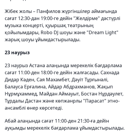
Жібек жолы – Панфилов жүргіншілер аймағында
сағат 12:30-дан 19:00-ге дейін "Желдірме" дәстүрлі
музыка концерті, қуыршақ театрының
қойылымдары, Robo DJ шоуы және "Dream Light"
жарық шоуы ұйымдастырылады.
23 наурыз
23 наурыз Астана алаңында мерекелік бағдарлама
сағат 11:00-ден 18:00-ге дейін жалғасады. Сахнада
Дидар Кәден, Сая Махамбет, Дәуіт Тұрғынәлі,
Балауса Ерғалина, Айдар Абдрахманов, Жақып
Нұрмұхаммед, Майдан Аймауыт, Бостан Нұрдәулет,
Тұрдалы Дастан және көпжанрлы "Парасат" этно-
ансамблі өнер көрсетеді.
Абай алаңында сағат 11:00-ден 21:30-ға дейін
ауқымды мерекелік бағдарлама ұйымдастырылады.