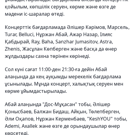
қойылым, көпшілік серуен, көрме және өзге де
мәдени іс-шаралар өтеді.
Концерттік бағдарламада Әлішер Кәрімов, Марсель,
Turar, Belluci, Нұржан Абай, Ажар Назар, Ілияс
Қабдырай, Ray, Baha, Sanzhar Jumasitov, Astra,
Zhenis, Жасұлан Көпберген және басқа да өнер
жұлдыздары сахна төрінен көрінеді.
Сол күні сағат 11:00-ден 21:30-ға дейін Абай
алаңында да кең ауқымды мерекелік бағдарлама
ұсынылады. Мұнда концерт, халықтық серуен мен
көрме ұйымдастырылады.
Абай алаңында "Дос-Мұқасан" тобы, Әлішер
Қонысбаев, Балжан Бидаш, Айқын, Төлепберген,
Әли Оқапов, Нұржан Керменбаев, "KeshYOU" тобы,
Ademi, Axallek және өзге де орындаушылар өнер
көрсетеді.