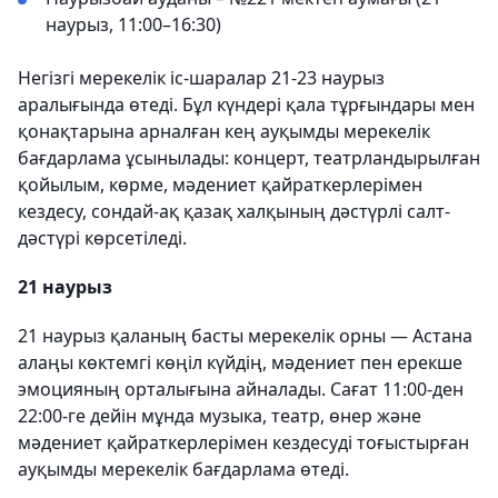
наурыз, 11:00–16:30)
Негізгі мерекелік іс-шаралар 21-23 наурыз
аралығында өтеді. Бұл күндері қала тұрғындары мен
қонақтарына арналған кең ауқымды мерекелік
бағдарлама ұсынылады: концерт, театрландырылған
қойылым, көрме, мәдениет қайраткерлерімен
кездесу, сондай-ақ қазақ халқының дәстүрлі салт-
дәстүрі көрсетіледі.
21 наурыз
21 наурыз қаланың басты мерекелік орны — Астана
алаңы көктемгі көңіл күйдің, мәдениет пен ерекше
эмоцияның орталығына айналады. Сағат 11:00-ден
22:00-ге дейін мұнда музыка, театр, өнер және
мәдениет қайраткерлерімен кездесуді тоғыстырған
ауқымды мерекелік бағдарлама өтеді.