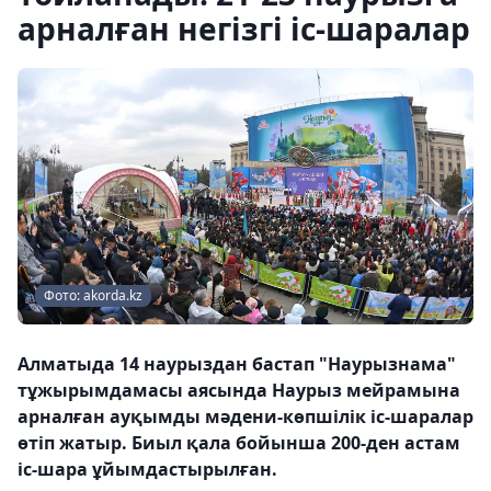
арналған негізгі іс-шаралар
Фото: akorda.kz
Алматыда 14 наурыздан бастап "Наурызнама"
тұжырымдамасы аясында Наурыз мейрамына
арналған ауқымды мәдени-көпшілік іс-шаралар
өтіп жатыр. Биыл қала бойынша 200-ден астам
іс-шара ұйымдастырылған.