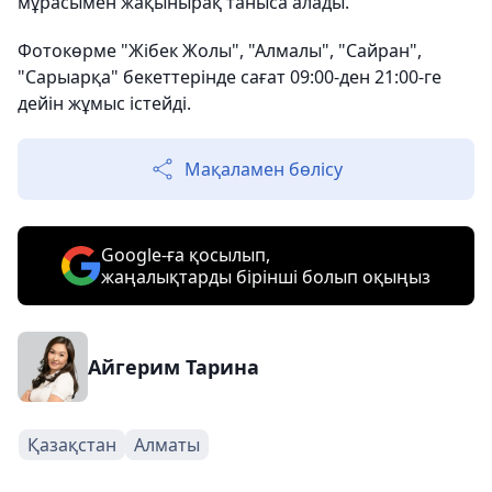
мұрасымен жақынырақ таныса алады.
Фотокөрме "Жібек Жолы", "Алмалы", "Сайран",
"Сарыарқа" бекеттерінде сағат 09:00-ден 21:00-ге
дейін жұмыс істейді.
Мақаламен бөлісу
Google-ға қосылып,
жаңалықтарды бірінші болып оқыңыз
Айгерим Тарина
Қазақстан
Алматы