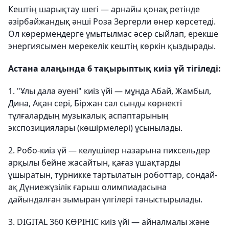
Кештің шарықтау шегі — арнайы қонақ ретінде
әзірбайжандық әнші Роза Зергерли өнер көрсетеді.
Ол көрермендерге ұмытылмас әсер сыйлап, ерекше
энергиясымен мерекелік кештің көркін қыздырады.
Астана алаңында 6 тақырыптық киіз үй тігіледі:
1. "Ұлы дала әуені" киіз үйі — мұнда Абай, Жамбыл,
Дина, Ақан сері, Біржан сал сынды көрнекті
тұлғалардың музыкалық аспаптарының
экспозициялары (көшірмелері) ұсынылады.
2. Робо-киіз үй — келушілер назарына пиксельдер
арқылы бейне жасайтын, қағаз ұшақтарды
ұшыратын, турникке тартылатын роботтар, сондай-
ақ Дүниежүзілік ғарыш олимпиадасына
дайындалған зымыран үлгілері таныстырылады.
3. DIGITAL 360 КӨРІНІС киіз үйі — айналмалы және