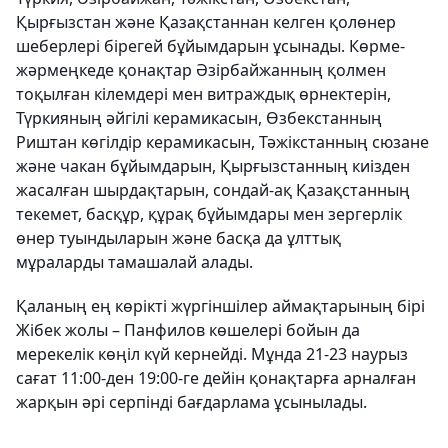
Қырғызстан және Қазақстаннан келген қолөнер
шеберлері бірегей бұйымдарын ұсынады. Көрме-
жәрмеңкеде қонақтар Әзірбайжанның қолмен
тоқылған кілемдері мен витраждық өрнектерін,
Түркияның әйгілі керамикасын, Өзбекстанның
Риштан көгілдір керамикасын, Тәжікстанның сюзане
және чакан бұйымдарын, Қырғызстанның киізден
жасалған шырдақтарын, сондай-ақ Қазақстанның
текемет, басқұр, құрақ бұйымдары мен зергерлік
өнер туындыларын және басқа да ұлттық
мұраларды тамашалай алады.
Қаланың ең көрікті жүргіншілер аймақтарының бірі
Жібек жолы – Панфилов көшелері бойын да
мерекелік көңіл күй кернейді. Мұнда 21-23 наурыз
сағат 11:00-ден 19:00-ге дейін қонақтарға арналған
жарқын әрі серпінді бағдарлама ұсынылады.