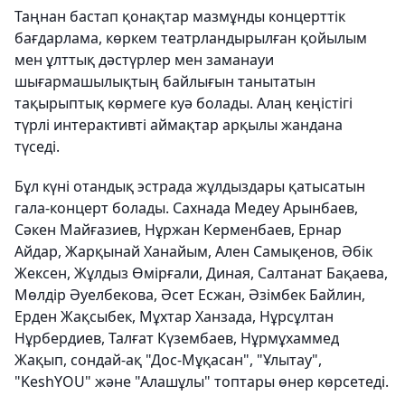
Таңнан бастап қонақтар мазмұнды концерттік
бағдарлама, көркем театрландырылған қойылым
мен ұлттық дәстүрлер мен заманауи
шығармашылықтың байлығын танытатын
тақырыптық көрмеге куә болады. Алаң кеңістігі
түрлі интерактивті аймақтар арқылы жандана
түседі.
Бұл күні отандық эстрада жұлдыздары қатысатын
гала-концерт болады. Сахнада Медеу Арынбаев,
Сәкен Майғазиев, Нұржан Керменбаев, Ернар
Айдар, Жарқынай Ханайым, Ален Самықенов, Әбік
Жексен, Жұлдыз Өмірғали, Диная, Салтанат Бақаева,
Мөлдір Әуелбекова, Әсет Есжан, Әзімбек Байлин,
Ерден Жақсыбек, Мұхтар Ханзада, Нұрсұлтан
Нұрбердиев, Талғат Күзембаев, Нұрмұхаммед
Жақып, сондай-ақ "Дос-Мұқасан", "Ұлытау",
"KeshYOU" және "Алашұлы" топтары өнер көрсетеді.