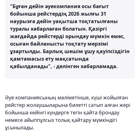
"Бұған дейін әуекомпания осы бағыт
бойынша рейстердің 2026 жылғы 31
наурызға дейін уақытша тоқтатылғаны
туралы хабарлаған болатын. Қазіргі
жағдайда рейстерді орындау мүмкін емес,
осыған байланысты тоқтату мерзімі
ұзартылды. Барлық шешім ұшу қауіпсіздігін
қамтамасыз ету мақсатында
қабылданады", - делінген хабарламада.
Әуе компаниясының мәліметінше, күші жойылған
рейстер жолаушыларына билетті сатып алған жері
бойынша кейінгі күндерге тегін қайта брондау
немесе айыппұлсыз толық қайтару мүмкіндігі
ұсынылады.