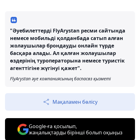
"Әуебилеттерді FlyArystan ресми сайтында
немесе мобильді қолданбада сатып алған
жолаушылар брондауды онлайн түрде
басқара алады. Ал қалған жолаушылар
өздерінің туроператорына немесе туристік
агенттігіне жүгінуі қажет".
FlyArystan әуе компаниясының баспасөз қызметі
Мақаламен бөлісу
Google-ға қосылып,
жаңалықтарды бірінші болып оқыңыз