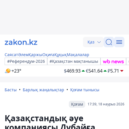
Қаз
Саясат
Әлем
Қаржы
Оқиға
Құқық
Мақалалар
#Референдум-2026
#Қазақстан мақтанышы
+23°
$
469.93
€
541.64
₽
5.71
Басты
Барлық жаңалықтар
Қоғам тынысы
Қоғам
17:39, 18 наурыз 2026
Қазақстандық әуе
компаниясы Дубайға