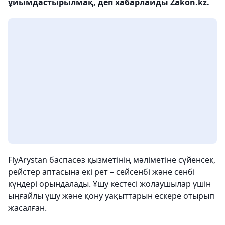
ұйымдастырылмақ, деп хабарлайды Zakon.kz.
FlyArystan баспасөз қызметінің мәліметіне сүйенсек,
рейстер аптасына екі рет – сейсенбі және сенбі
күндері орындалады. Ұшу кестесі жолаушылар үшін
ыңғайлы ұшу және қону уақыттарын ескере отырып
жасалған.