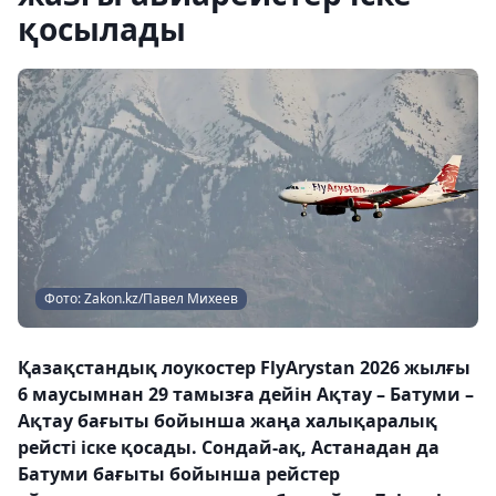
қосылады
Фото: Zakon.kz/Павел Михеев
Қазақстандық лоукостер FlyArystan 2026 жылғы
6 маусымнан 29 тамызға дейін Ақтау – Батуми –
Ақтау бағыты бойынша жаңа халықаралық
рейсті іске қосады. Сондай-ақ, Астанадан да
Батуми бағыты бойынша рейстер