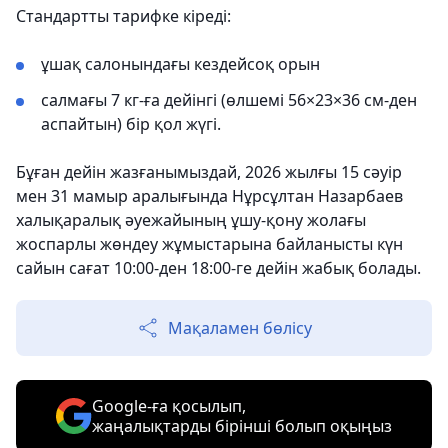
Стандартты тарифке кіреді:
ұшақ салонындағы кездейсоқ орын
салмағы 7 кг-ға дейінгі (өлшемі 56×23×36 см-ден
аспайтын) бір қол жүгi.
Бұған дейін жазғанымыздай, 2026 жылғы 15 сәуір
мен 31 мамыр аралығында Нұрсұлтан Назарбаев
халықаралық әуежайының ұшу-қону жолағы
жоспарлы жөндеу жұмыстарына байланысты күн
сайын сағат 10:00-ден 18:00-ге дейін жабық болады.
Мақаламен бөлісу
Google-ға қосылып,
жаңалықтарды бірінші болып оқыңыз