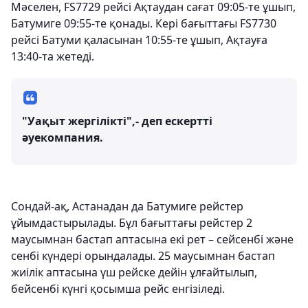
Мәселен, FS7729 рейсі Ақтаудан сағат 09:05-те ұшып,
Батумиге 09:55-те қонады. Кері бағыттағы FS7730
рейсі Батуми қаласынан 10:55-те ұшып, Ақтауға
13:40-та жетеді.
"Уақыт жергілікті",- деп ескертті
әуекомпания.
Сондай-ақ, Астанадан да Батумиге рейстер
ұйымдастырылады. Бұл бағыттағы рейстер 2
маусымнан бастап аптасына екі рет – сейсенбі және
сенбі күндері орындалады. 25 маусымнан бастап
жиілік аптасына үш рейске дейін ұлғайтылып,
бейсенбі күнгі қосымша рейс енгізіледі.