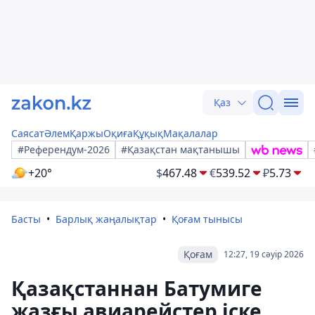
Қаз
Саясат
Әлем
Қаржы
Оқиға
Құқық
Мақалалар
#Референдум-2026
#Қазақстан мақтанышы
+20°
$
467.48
€
539.52
₽
5.73
Басты
Барлық жаңалықтар
Қоғам тынысы
Қоғам
12:27, 19 сәуір 2026
Қазақстаннан Батумиге
жазғы авиарейстер іске