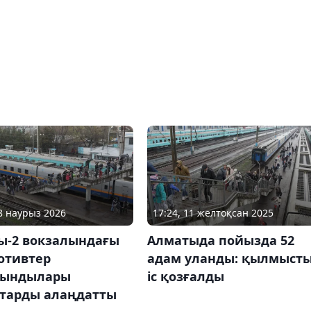
18 наурыз 2026
17:24, 11 желтоқсан 2025
ы-2 вокзалындағы
Алматыда пойызда 52
отивтер
адам уланды: қылмыст
ындылары
іс қозғалды
гтарды алаңдатты