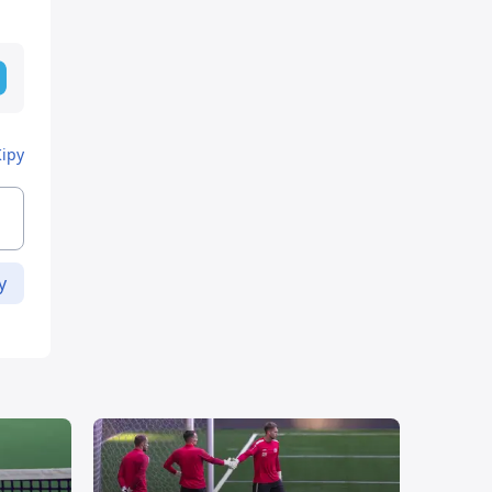
Кіру
у