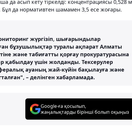
нша да асып кету тіркелді: концентрациясы 0,528 м
³. Бұл да нормативтен шамамен 3,5 есе жоғары.
ониторинг жүргізіп, шығарындылар
алған бұзушылықтар туралы ақпарат Алматы
іне және табиғатты қорғау прокуратурасына
лар қабылдау үшін жолданды. Тексерулер
осфералық ауаның жай-күйін бақылауға және
талған", – делінген хабарламада.
Google-ға қосылып,
жаңалықтарды бірінші болып оқыңыз