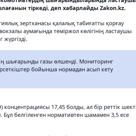
ағанын тіркеді, деп хабарлайды Zakon.kz.
гиялық зертханасы қалалық табиғатты қорғау
вокзалы аумағында теміржол көлігінің ластаушы
жүргізді.
ің шығарынды газы өлшенді. Мониторинг
рсеткіштер бойынша нормадан асып кету
O) концентрациясы 17,45 болды, ал бір реттік шект
0. Бұл белгіленген нормативтен шамамен 3,5 есе