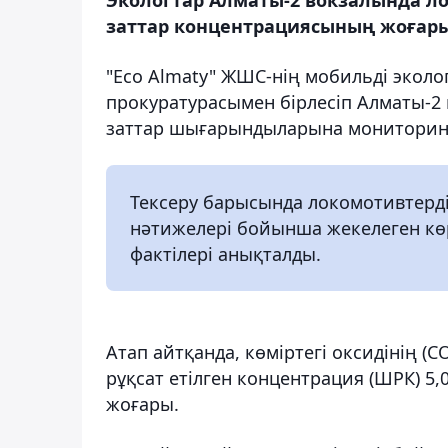
заттар концентрациясының жоғарыл
"Eco Almaty" ЖШС-нің мобильді эколо
прокуратурасымен бірлесіп Алматы-2 
заттар шығарындыларына мониторинг 
Тексеру барысында локомотивтерд
нәтижелері бойынша жекелеген кө
фактілері анықталды.
Атап айтқанда, көміртегі оксидінің (C
рұқсат етілген концентрация (ШРК) 5,
жоғары.