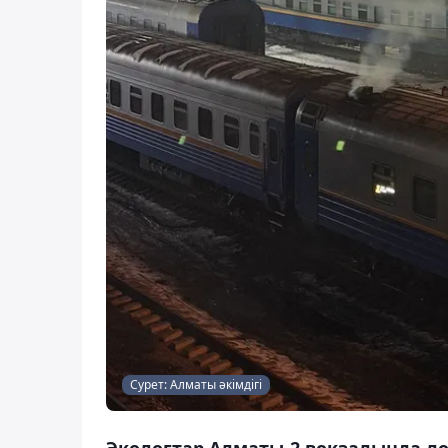
Сурет: Алматы әкімдігі
Экологтар Алматы-2 вокзалында 