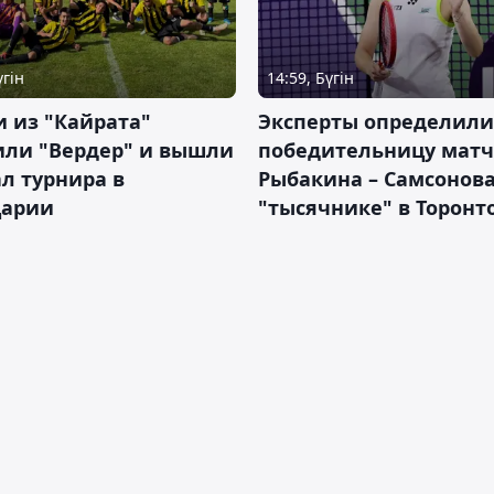
үгін
14:59, Бүгін
 из "Кайрата"
Эксперты определили
или "Вердер" и вышли
победительницу матч
л турнира в
Рыбакина – Самсонова
арии
"тысячнике" в Торонт