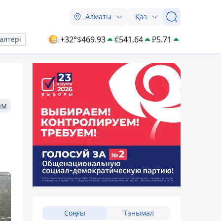
Алматы
Қаз
+32°
$
469.93
€
541.64
₽
5.71
алтері
ам
Соңғы
Танымал