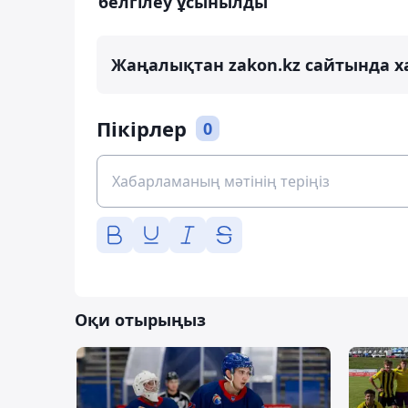
белгілеу ұсынылды
Жаңалықтан zakon.kz сайтында х
Пікірлер
0
Оқи отырыңыз