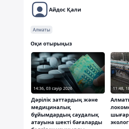
Айдос Қали
Алматы
Оқи отырыңыз
14:36, 03 сәуір 2026
11:48, 
Дәрілік заттардың және
Алмат
медициналық
локом
бұйымдардың саудалық
шығар
атауына шекті бағаларды
эколо