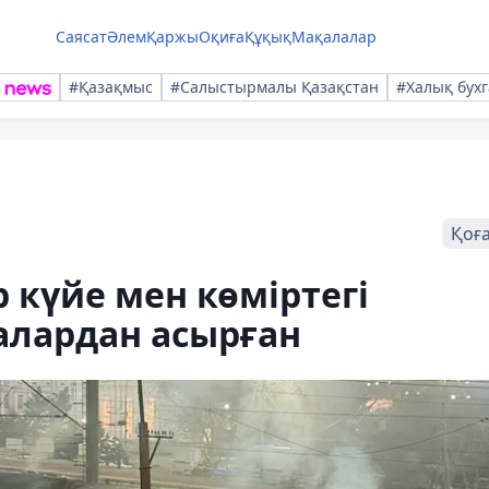
Саясат
Әлем
Қаржы
Оқиға
Құқық
Мақалалар
#Қазақмыс
#Салыстырмалы Қазақстан
#Халық бухг
Қоғ
күйе мен көміртегі
алардан асырған