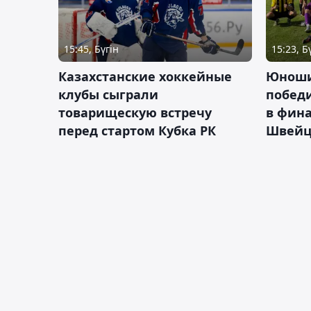
15:45, Бүгін
15:23, Б
Казахстанские хоккейные
Юноши
клубы сыграли
побед
товарищескую встречу
в фина
перед стартом Кубка РК
Швейц