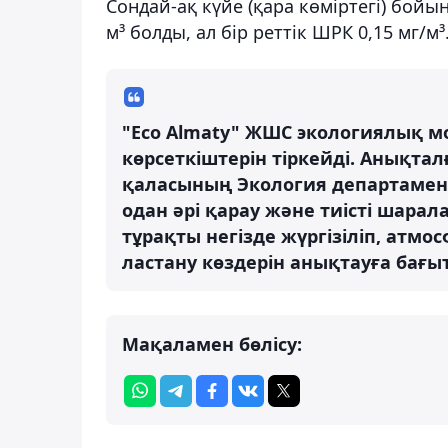
Сондай-ақ күйе (қара көміртегі) бойы
м³ болды, ал бір реттік ШРК 0,15 мг/м
"Eco Almaty" ЖШС экологиялық м
көрсеткіштерін тіркейді. Анықт
қаласының Экология департамент
одан әрі қарау және тиісті шара
тұрақты негізде жүргізіліп, атм
ластану көздерін анықтауға бағыт
Мақаламен бөлісу: