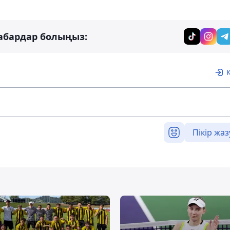
абардар болыңыз:
Пікір жаз