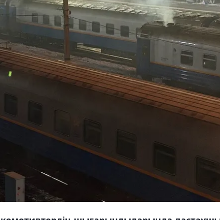
локомотивтердің шығарындыларында ластауш