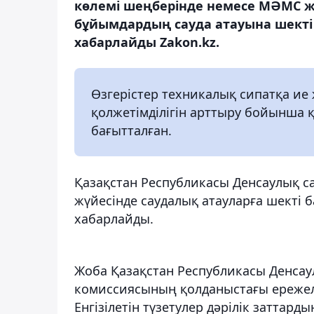
көлемі шеңберінде немесе МӘМС ж
бұйымдардың сауда атауына шекті 
хабарлайды Zakon.kz.
Өзгерістер техникалық сипатқа ие 
қолжетімділігін арттыру бойынша қо
бағытталған.
Қазақстан Республикасы Денсаулық с
жүйесінде саудалық атауларға шекті
хабарлайды.
Жоба Қазақстан Республикасы Денсау
комиссиясының қолданыстағы ережел
Енгізілетін түзетулер дәрілік заттар