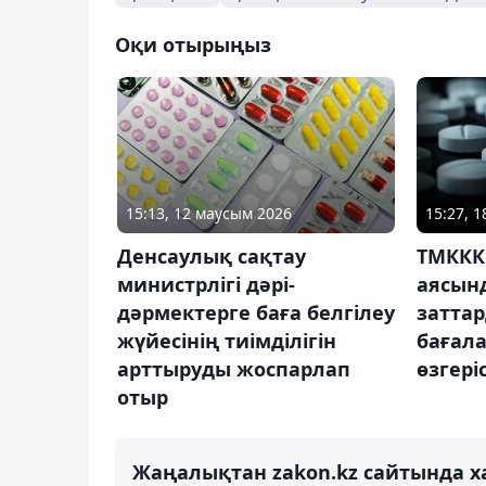
Оқи отырыңыз
15:13, 12 маусым 2026
15:27, 
Денсаулық сақтау
ТМККК
министрлігі дәрі-
аясынд
дәрмектерге баға белгілеу
затта
жүйесінің тиімділігін
бағала
арттыруды жоспарлап
өзгері
отыр
Жаңалықтан zakon.kz сайтында х