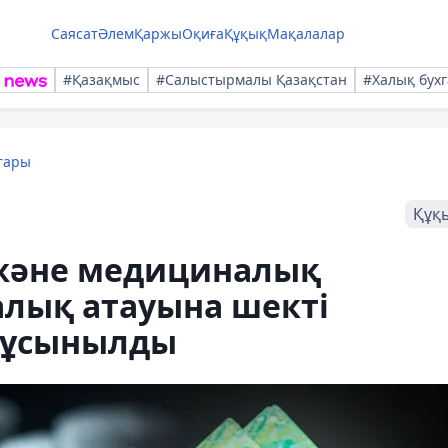
Саясат
Әлем
Қаржы
Оқиға
Құқық
Мақалалар
#Қазақмыс
#Салыстырмалы Қазақстан
#Халық бухг
тары
Құқ
 және медициналық
лық атауына шекті
у ұсынылды