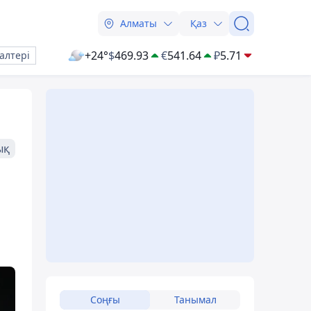
Алматы
Қаз
+24°
$
469.93
€
541.64
₽
5.71
алтері
ық
Соңғы
Танымал