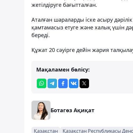
жетілдіруге бағытталған.
Аталған шараларды іске асыру дәрілі
қамтамасыз етуге және халық үшін дәр
береді.
Құжат 20 сәуірге дейін жария талқыла
Мақаламен бөлісу:
Ботагөз Ақиқат
Қазақстан
Қазақстан Республикасы Денс