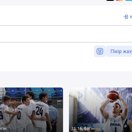
Пікір жаз
үгін
21:16, Бүгін