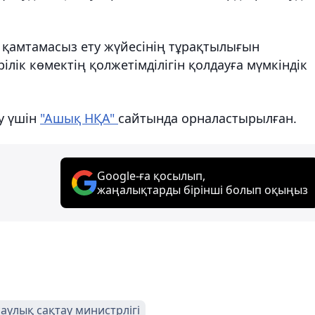
к қамтамасыз ету жүйесінің тұрақтылығын
ілік көмектің қолжетімділігін қолдауға мүмкіндік
у үшін
"Ашық НҚА"
сайтында орналастырылған.
Google-ға қосылып,
жаңалықтарды бірінші болып оқыңыз
аулық сақтау министрлігі