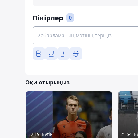
Пікірлер
0
Оқи отырыңыз
22:19, Бүгін
21:54, Б