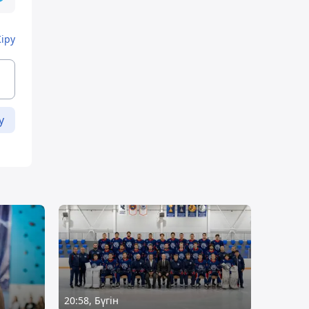
Кіру
у
20:58, Бүгін