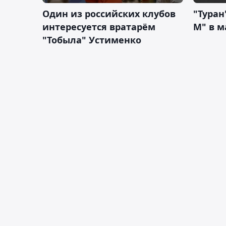
Один из российских клубов
"Туран
интересуется вратарём
М" в м
"Тобыла" Устименко