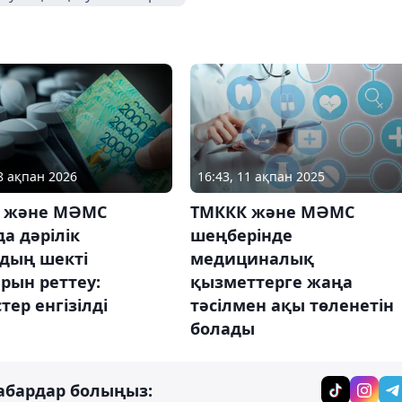
18 ақпан 2026
16:43, 11 ақпан 2025
 және МӘМС
ТМККК және МӘМС
а дәрілік
шеңберінде
рдың шекті
медициналық
рын реттеу:
қызметтерге жаңа
стер енгізілді
тәсілмен ақы төленетін
болады
абардар болыңыз: