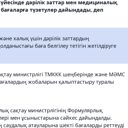
үйесінде дәрілік заттар мен медициналық
бағаларға түзетулер дайындады, деп
және халық үшін дәрілік заттардың
лданыстағы баға белгілеу тетігін жетілдіруге
ақтау министрлігі ТМККК шеңберінде және МӘМС
 бағалардың жобаларын қалыптастыру туралы
лық сақтау министрлігінің Формулярлық
ері мен ұсыныстарына сәйкес дайындалды.
дың саудалық атауларына шекті бағаларды реттеуді