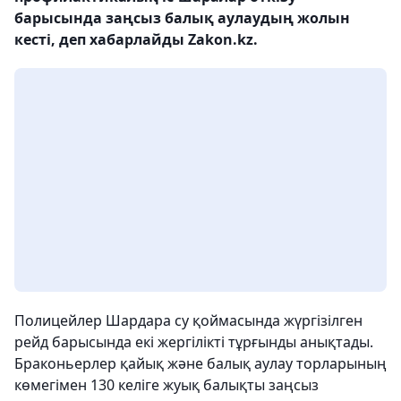
барысында заңсыз балық аулаудың жолын
кесті, деп хабарлайды Zakon.kz.
Полицейлер Шардара су қоймасында жүргізілген
рейд барысында екі жергілікті тұрғынды анықтады.
Браконьерлер қайық және балық аулау торларының
көмегімен 130 келіге жуық балықты заңсыз