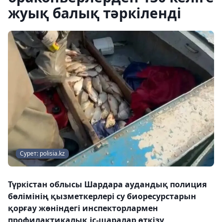
жуық балық тәркіленді
Сурет: polisia.kz
Түркістан облысы Шардара аудандық полиция
бөлімінің қызметкерлері су биоресурстарын
қорғау жөніндегі инспекторлармен
профилактикалық іс-шаралар өткізу