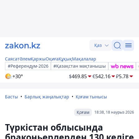
Қаз
Саясат
Әлем
Қаржы
Оқиға
Құқық
Мақалалар
#Референдум-2026
#Қазақстан мақтанышы
+30°
$
469.85
€
542.16
₽
5.78
Басты
Барлық жаңалықтар
Қоғам тынысы
Қоғам
18:38, 18 наурыз 2026
Түркістан облысында
браконьерлерден 130 келіге