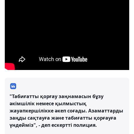
"Табиғатты қорғау заңнамасын бұзу
әкімшілік немесе қылмыстық
жауапкершілікке әкеп соғады. Азаматтарды
заңды сақтауға және табиғатты қорғауға
үндейміз", - деп ескертті полиция.