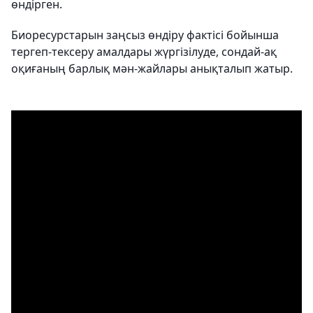
өндірген.
Биоресурстарын заңсыз өндіру фактісі бойынша
тергеп-тексеру амалдары жүргізілуде, сондай-ақ
оқиғаның барлық мән-жайлары анықталып жатыр.