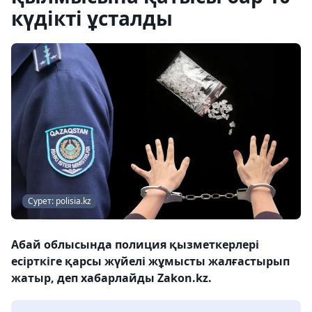
күдікті ұсталды
Сурет: polisia.kz
Абай облысында полиция қызметкерлері
есірткіге қарсы жүйелі жұмысты жалғастырып
жатыр, деп хабарлайды Zakon.kz.