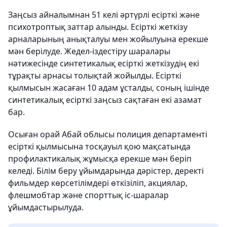
Заңсыз айналымнан 51 келі әртүрлі есірткі және
психотроптық заттар алынды. Есірткі жеткізу
арналарының анықталуы мен жойылуына ерекше
мән берілуде. Жедел-іздестіру шаралары
нәтижесінде синтетикалық есірткі жеткізудің екі
тұрақты арнасы толықтай жойылды. Есірткі
қылмысын жасаған 10 адам ұсталды, соның ішінде
синтетикалық есірткі заңсыз сақтаған екі азамат
бар.
Осыған орай Абай облысы полиция департаменті
есірткі қылмысына тосқауыл қою мақсатында
профилактикалық жұмысқа ерекше мән беріп
келеді. Білім беру ұйымдарында дәрістер, деректі
фильмдер көрсетілімдері өткізіліп, акциялар,
флешмобтар және спорттық іс-шаралар
ұйымдастырылуда.