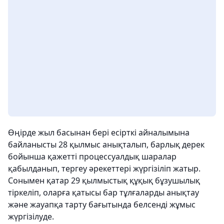
Өңірде жыл басынан бері есірткі айналымына
байланысты 28 қылмыс анықталып, барлық дерек
бойынша қажетті процессуалдық шаралар
қабылданып, тергеу әрекеттері жүргізіліп жатыр.
Сонымен қатар 29 қылмыстық құқық бұзушылық
тіркеліп, оларға қатысы бар тұлғаларды анықтау
және жауапқа тарту бағытында белсенді жұмыс
жүргізілуде.