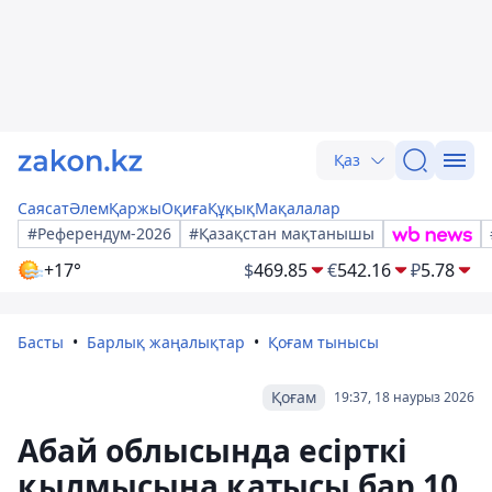
Қаз
Саясат
Әлем
Қаржы
Оқиға
Құқық
Мақалалар
#Референдум-2026
#Қазақстан мақтанышы
+17°
$
469.85
€
542.16
₽
5.78
Басты
Барлық жаңалықтар
Қоғам тынысы
Қоғам
19:37, 18 наурыз 2026
Абай облысында есірткі
қылмысына қатысы бар 10