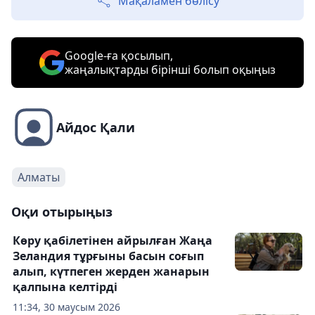
Мақаламен бөлісу
Google-ға қосылып,
жаңалықтарды бірінші болып оқыңыз
Айдос Қали
Алматы
Оқи отырыңыз
Көру қабілетінен айрылған Жаңа
Зеландия тұрғыны басын соғып
алып, күтпеген жерден жанарын
қалпына келтірді
11:34, 30 маусым 2026