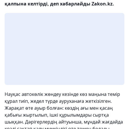
қалпына келтірді, деп хабарлайды Zakon.kz.
Науқас автокөлік жөндеу кезінде көз маңына темір
құрал тиіп, жедел түрде ауруханаға жеткізілген.
Жарақат өте ауыр болған: көздің ағы мен қасаң
қабығы жыртылып, ішкі құрылымдары сыртқа
шыққан. Дәрігерлердің айтуынша, мұндай жағдайда
көзді сақтап қалу мүмкіндігі өте төмен болады.