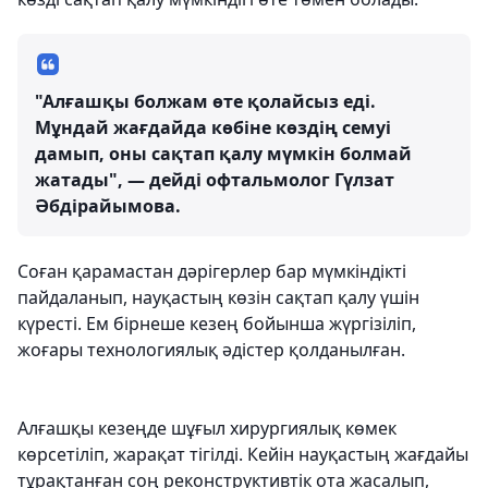
"Алғашқы болжам өте қолайсыз еді.
Мұндай жағдайда көбіне көздің семуі
дамып, оны сақтап қалу мүмкін болмай
жатады", — дейді офтальмолог Гүлзат
Әбдірайымова.
Соған қарамастан дәрігерлер бар мүмкіндікті
пайдаланып, науқастың көзін сақтап қалу үшін
күресті. Ем бірнеше кезең бойынша жүргізіліп,
жоғары технологиялық әдістер қолданылған.
Алғашқы кезеңде шұғыл хирургиялық көмек
көрсетіліп, жарақат тігілді. Кейін науқастың жағдайы
тұрақтанған соң реконструктивтік ота жасалып,