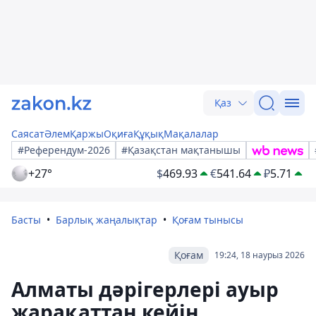
Қаз
Саясат
Әлем
Қаржы
Оқиға
Құқық
Мақалалар
#Референдум-2026
#Қазақстан мақтанышы
+27°
$
469.93
€
541.64
₽
5.71
Басты
Барлық жаңалықтар
Қоғам тынысы
Қоғам
19:24, 18 наурыз 2026
Алматы дәрігерлері ауыр
жарақаттан кейін