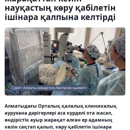
науқастың көру қабілетін
ішінара қалпына келтірді
Сурет: Алматы әкімдігінің баспасөз қызметі
Алматыдағы Орталық қалалық клиникалық
аурухана дәрігерлері аса күрделі ота жасап,
өндірістік ауыр жарақат алған ер адамның
көзін сақтап қалып, көру қабілетін ішінара