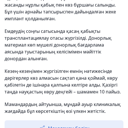
жасанды нұрлы қабық пен көз бұршағы салынды.
Бұл үшін арнайы тапсырыспен дайындалған жеке
имплант қолданылған.
Емдеудің соңғы сатысында қасаң қабықты
трансплантациялау отасы жүргізілді. Донорлық
материал көп мүшелі донорлық бағдарлама
аясында туыстарының келісімімен мәйіттік
донордан алынған.
Кезең-кезеңімен жүргізілген емнің нәтижесінде
дәрігерлер көз алмасын сақтап қана қоймай, көру
қабілетін де ішінара қалпына келтіре алды. Қазіргі
таңда науқастың көру деңгейі – шамамен 10 пайыз.
Мамандардың айтуынша, мұндай ауыр клиникалық
жағдайда бұл көрсеткіштің өзі үлкен жетістік.