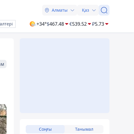
Алматы
Қаз
+34°
$
467.48
€
539.52
₽
5.73
алтері
ам
Соңғы
Танымал