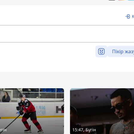
Пікір жаз
үгін
15:47, Бүгін