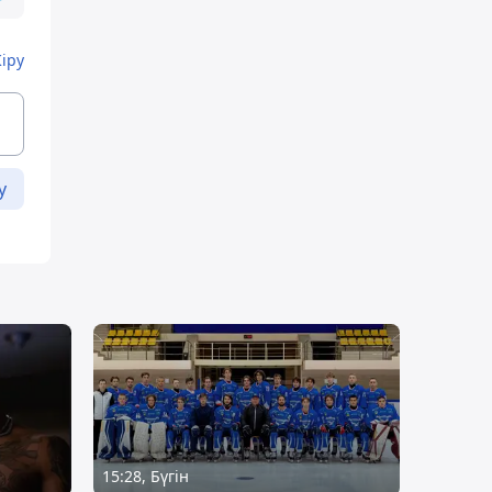
Кіру
у
15:28, Бүгін