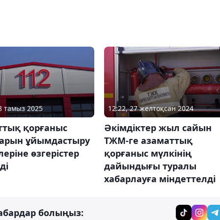
28 тамыз 2025
12:22, 27 желтоқсан 2024
ттық қорғаныс
Әкімдіктер жыл сайын
арын ұйымдастыру
ТЖМ-ге азаматтық
еріне өзгерістер
қорғаныс мүлкінің
ді
дайындығы туралы
хабарлауға міндеттелді
абардар болыңыз: