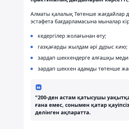
Алматы қалалық Төтенше жағдайлар де
эстафета бағдарламасына мыналар кір
кедергілер жолағынан өту;
газқағарды жылдам әрі дұрыс кию;
зардап шеккендерге алғашқы меди
зардап шеккен адамды төтенше жа
"200-ден астам қатысушы уақыт
ғана емес, сонымен қатар қауіпсі
делінген ақпаратта.