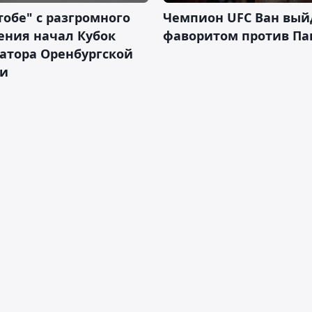
тобе" с разгромного
Чемпион UFC Ван вый
ения начал Кубок
фаворитом против П
атора Оренбургской
ти