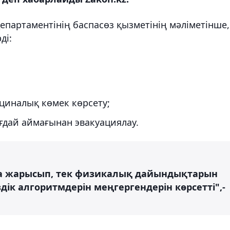
партаментінің баспасөз қызметінің мәліметінше,
ді:
циналық көмек көрсету;
ғдай аймағынан эвакуациялау.
қа жарысып, тек физикалық дайындықтарын
здік алгоритмдерін меңгергендерін көрсетті",-