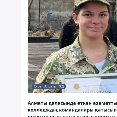
Сурет: Алматы ТЖД
Алматы қаласында өткен азаматты
колледждің командалары қатысып,
практикалық дағдыларын көрсетті,