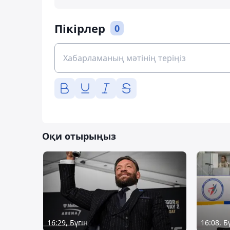
Пікірлер
0
Оқи отырыңыз
16:29, Бүгін
16:08, Б