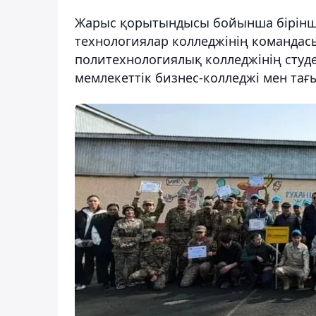
Жарыс қорытындысы бойынша бірінші
технологиялар колледжінің командасы
политехнологиялық колледжінің студ
мемлекеттік бизнес-колледжі мен тағы