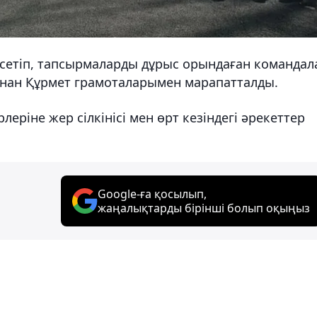
рсетіп, тапсырмаларды дұрыс орындаған командал
ан Құрмет грамоталарымен марапатталды.
еріне жер сілкінісі мен өрт кезіндегі әрекеттер
Google-ға қосылып,
жаңалықтарды бірінші болып оқыңыз