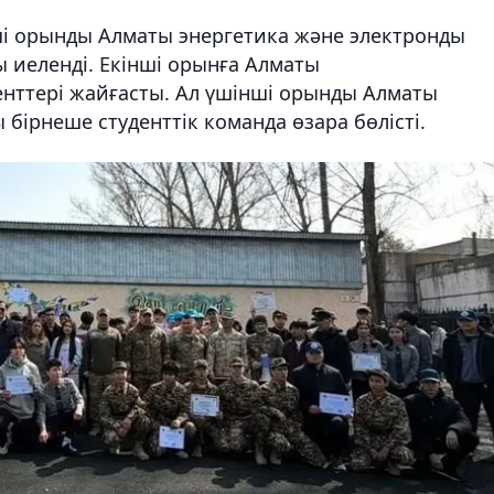
 орынды Алматы энергетика және электронды
 иеленді. Екінші орынға Алматы
енттері жайғасты. Ал үшінші орынды Алматы
 бірнеше студенттік команда өзара бөлісті.