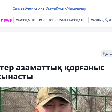
Саясат
Әлем
Қаржы
Оқиға
Құқық
Мақалалар
#Қазақмыс
#Салыстырмалы Қазақстан
#Халық бухг
Қоғ
тер азаматтық қорғаныс
сынасты