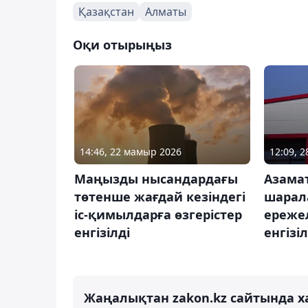
Қазақстан
Алматы
Оқи отырыңыз
14:46, 22 мамыр 2026
12:09, 
Маңызды нысандардағы
Азама
төтенше жағдай кезіндегі
шарал
іс-қимылдарға өзгерістер
ережел
енгізілді
енгізіл
Жаңалықтан zakon.kz сайтында х