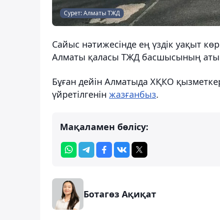
Сурет: Алматы ТЖД
Сайыс нәтижесінде ең үздік уақыт кө
Алматы қаласы ТЖД басшысының атын
Бұған дейін Алматыда ХҚКО қызметкерл
үйретілгенін
жазғанбыз
.
Мақаламен бөлісу:
Ботагөз Ақиқат