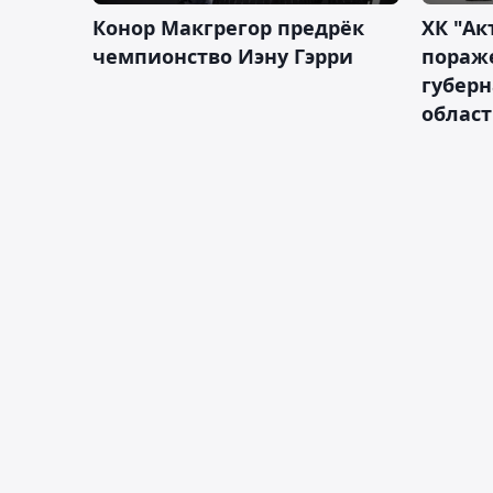
Конор Макгрегор предрёк
ХК "Ак
чемпионство Иэну Гэрри
пораж
губерн
облас