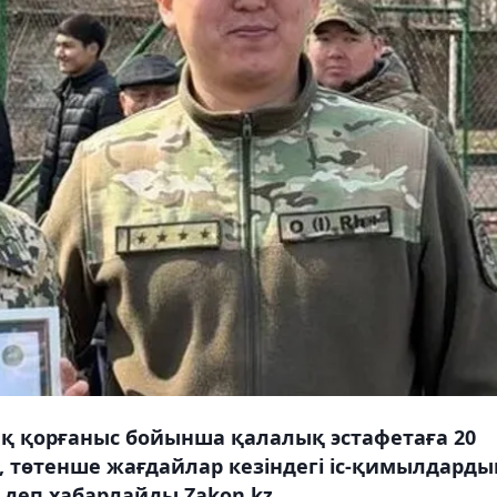
қ қорғаныс бойынша қалалық эстафетаға 20
 төтенше жағдайлар кезіндегі іс-қимылдарды
 деп хабарлайды Zakon.kz.